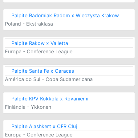
Palpite Radomiak Radom x Wieczysta Krakow
Poland - Ekstraklasa
Palpite Rakow x Valletta
Europa - Conference League
Palpite Santa Fe x Caracas
América do Sul - Copa Sudamericana
Palpite KPV Kokkola x Rovaniemi
Finlândia - Ykkonen
Palpite Alashkert x CFR Cluj
Europa - Conference League