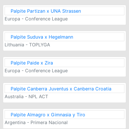
Palpite Partizan x UNA Strassen
Europa - Conference League
Palpite Suduva x Hegelmann
Lithuania - TOPLYGA
Palpite Paide x Zira
Europa - Conference League
Palpite Canberra Juventus x Canberra Croatia
Australia - NPL ACT
Palpite Almagro x Gimnasia y Tiro
Argentina - Primera Nacional