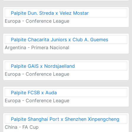
Palpite Dun. Streda x Velez Mostar
Europa - Conference League
Palpite Chacarita Juniors x Club A. Guemes
Argentina - Primera Nacional
Palpite GAIS x Nordsjaelland
Europa - Conference League
Palpite FCSB x Auda
Europa - Conference League
Palpite Shanghai Port x Shenzhen Xinpengcheng
China - FA Cup