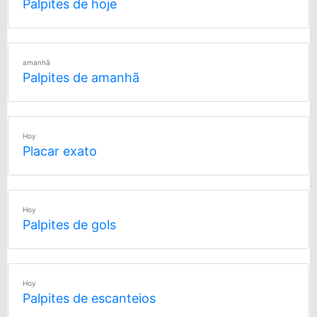
Palpites de hoje
amanhã
Palpites de amanhã
Hoy
Placar exato
Hoy
Palpites de gols
Hoy
Palpites de escanteios