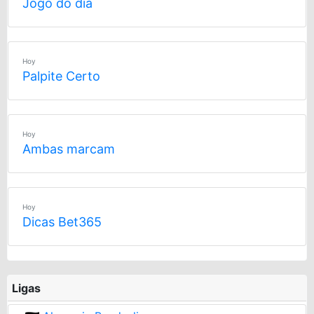
Jogo do dia
Hoy
Palpite Certo
Hoy
Ambas marcam
Hoy
Dicas Bet365
Ligas