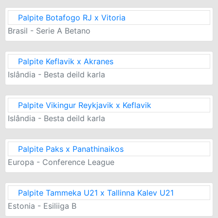
Palpite Botafogo RJ x Vitoria
Brasil - Serie A Betano
Palpite Keflavik x Akranes
Islândia - Besta deild karla
Palpite Vikingur Reykjavik x Keflavik
Islândia - Besta deild karla
Palpite Paks x Panathinaikos
Europa - Conference League
Palpite Tammeka U21 x Tallinna Kalev U21
Estonia - Esiliiga B