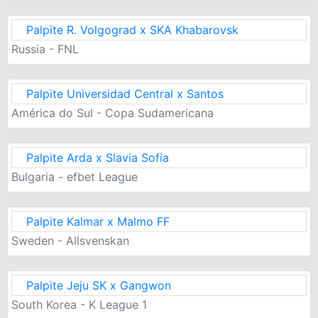
Palpite R. Volgograd x SKA Khabarovsk
Russia - FNL
Palpite Universidad Central x Santos
América do Sul - Copa Sudamericana
Palpite Arda x Slavia Sofia
Bulgaria - efbet League
Palpite Kalmar x Malmo FF
Sweden - Allsvenskan
Palpite Jeju SK x Gangwon
South Korea - K League 1