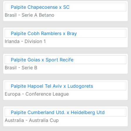
Palpite Chapecoense x SC
Brasil - Serie A Betano
Palpite Cobh Ramblers x Bray
Irlanda - Division 1
Palpite Goias x Sport Recife
Brasil - Serie B
Palpite Hapoel Tel Aviv x Ludogorets
Europa - Conference League
Palpite Cumberland Utd. x Heidelberg Utd
Australia - Australia Cup