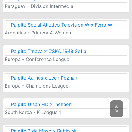
Paraguay - Division Intermedia
Palpite Social Atletico Television W x Ferro W
Argentina - Primera A Women
Palpite Trnava x CSKA 1948 Sofia
Europa - Conference League
Palpite Aarhus x Lech Poznan
Europa - Champions League
Palpite Ulsan HD x Incheon
👆
South Korea - K League 1
Palpite 2 de Mayo x Rubio Nu