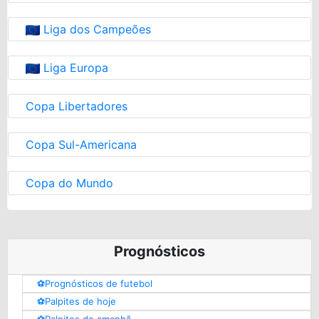
Liga dos Campeões
Liga Europa
Copa Libertadores
Copa Sul-Americana
Copa do Mundo
Prognósticos
⚽️Prognósticos de futebol
⚽️Palpites de hoje