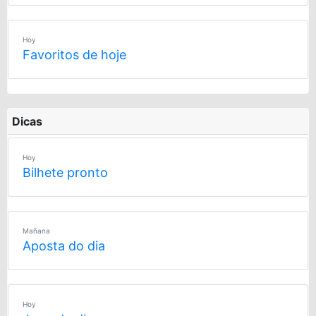
Hoy
Favoritos de hoje
Dicas
Hoy
Bilhete pronto
Mañana
Aposta do dia
Hoy