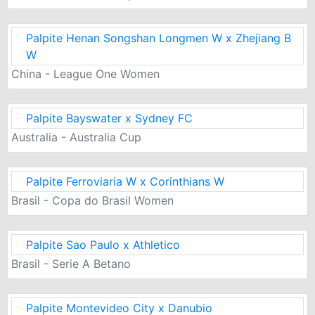
Palpite Henan Songshan Longmen W x Zhejiang B
W
China - League One Women
Palpite Bayswater x Sydney FC
Australia - Australia Cup
Palpite Ferroviaria W x Corinthians W
Brasil - Copa do Brasil Women
Palpite Sao Paulo x Athletico
Brasil - Serie A Betano
Palpite Montevideo City x Danubio