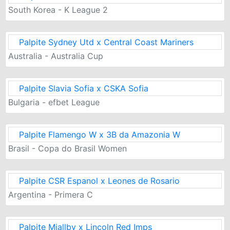
South Korea - K League 2
Palpite Sydney Utd x Central Coast Mariners
Australia - Australia Cup
Palpite Slavia Sofia x CSKA Sofia
Bulgaria - efbet League
Palpite Flamengo W x 3B da Amazonia W
Brasil - Copa do Brasil Women
Palpite CSR Espanol x Leones de Rosario
Argentina - Primera C
Palpite Mjallby x Lincoln Red Imps