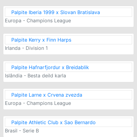
Palpite Iberia 1999 x Slovan Bratislava
Europa - Champions League
Palpite Kerry x Finn Harps
Irlanda - Division 1
Palpite Hafnarfjordur x Breidablik
Islândia - Besta deild karla
Palpite Larne x Crvena zvezda
Europa - Champions League
Palpite Athletic Club x Sao Bernardo
Brasil - Serie B