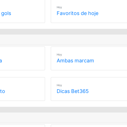
Hoy
 gols
Favoritos de hoje
Hoy
a
Ambas marcam
Hoy
rto
Dicas Bet365