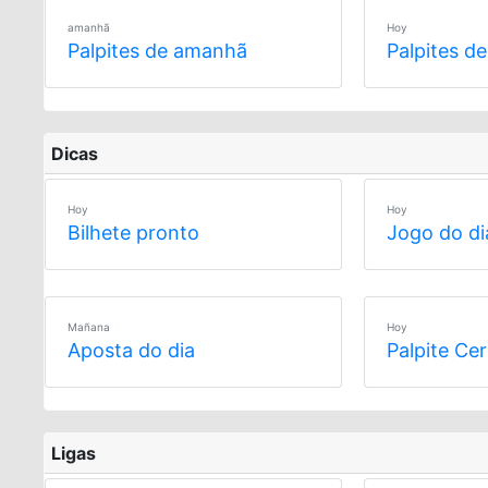
amanhã
Hoy
Palpites de amanhã
Palpites de
Dicas
Hoy
Hoy
Bilhete pronto
Jogo do di
Mañana
Hoy
Aposta do dia
Palpite Ce
Ligas