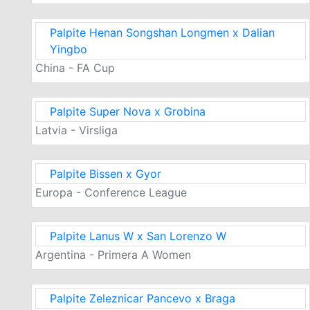
Palpite Henan Songshan Longmen x Dalian
Yingbo
China - FA Cup
Palpite Super Nova x Grobina
Latvia - Virsliga
Palpite Bissen x Gyor
Europa - Conference League
Palpite Lanus W x San Lorenzo W
Argentina - Primera A Women
Palpite Zeleznicar Pancevo x Braga