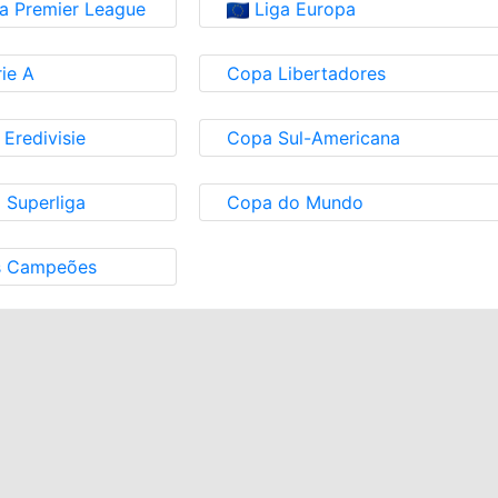
ra Premier League
Liga Europa
rie A
Copa Libertadores
Eredivisie
Copa Sul-Americana
 Superliga
Copa do Mundo
s Campeões