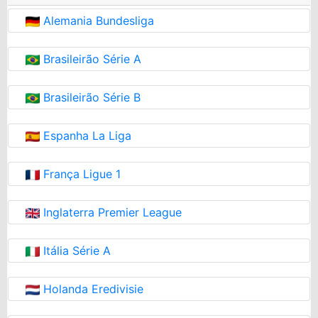
Alemania Bundesliga
Brasileirão Série A
Brasileirão Série B
Espanha La Liga
França Ligue 1
Inglaterra Premier League
Itália Série A
Holanda Eredivisie