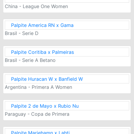
China - League One Women
Palpite America RN x Gama
Brasil - Serie D
Palpite Coritiba x Palmeiras
Brasil - Serie A Betano
Palpite Huracan W x Banfield W
Argentina - Primera A Women
Palpite 2 de Mayo x Rubio Nu
Paraguay - Copa de Primera
Palpite Mariehamn x Lahti