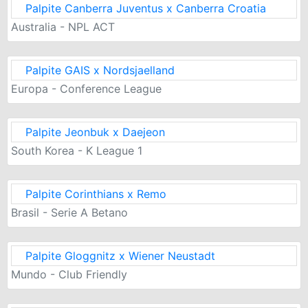
Palpite Canberra Juventus x Canberra Croatia
Australia - NPL ACT
Palpite GAIS x Nordsjaelland
Europa - Conference League
Palpite Jeonbuk x Daejeon
South Korea - K League 1
Palpite Corinthians x Remo
Brasil - Serie A Betano
Palpite Gloggnitz x Wiener Neustadt
Mundo - Club Friendly