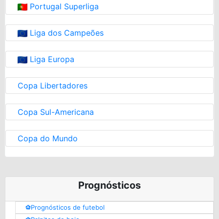
Portugal Superliga
Liga dos Campeões
Liga Europa
Copa Libertadores
Copa Sul-Americana
Copa do Mundo
Prognósticos
⚽️Prognósticos de futebol