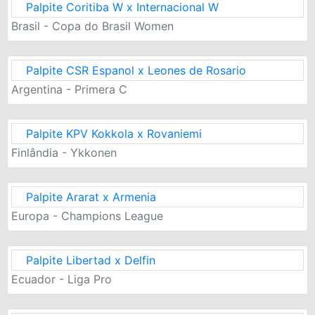
Palpite Coritiba W x Internacional W
Brasil - Copa do Brasil Women
Palpite CSR Espanol x Leones de Rosario
Argentina - Primera C
Palpite KPV Kokkola x Rovaniemi
Finlândia - Ykkonen
Palpite Ararat x Armenia
Europa - Champions League
Palpite Libertad x Delfin
Ecuador - Liga Pro