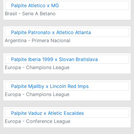
Palpite Atletico x MG
Brasil - Serie A Betano
Palpite Patronato x Atletico Atlanta
Argentina - Primera Nacional
Palpite Iberia 1999 x Slovan Bratislava
Europa - Champions League
Palpite Mjallby x Lincoln Red Imps
Europa - Champions League
Palpite Vaduz x Atletic Escaldes
Europa - Conference League