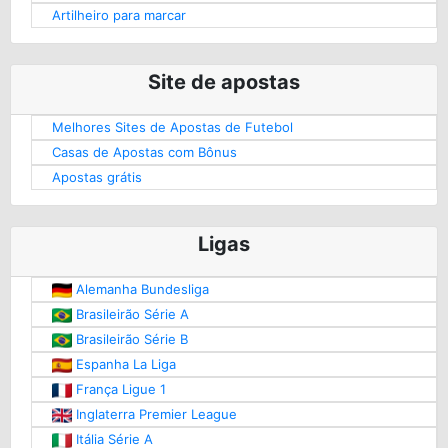
Artilheiro para marcar
Site de apostas
Melhores Sites de Apostas de Futebol
Casas de Apostas com Bônus
Apostas grátis
Ligas
Alemanha Bundesliga
Brasileirão Série A
Brasileirão Série B
Espanha La Liga
França Ligue 1
Inglaterra Premier League
Itália Série A