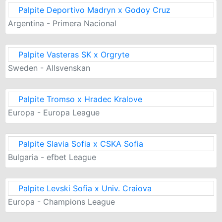
Palpite Deportivo Madryn x Godoy Cruz
Argentina - Primera Nacional
Palpite Vasteras SK x Orgryte
Sweden - Allsvenskan
Palpite Tromso x Hradec Kralove
Europa - Europa League
Palpite Slavia Sofia x CSKA Sofia
Bulgaria - efbet League
Palpite Levski Sofia x Univ. Craiova
Europa - Champions League