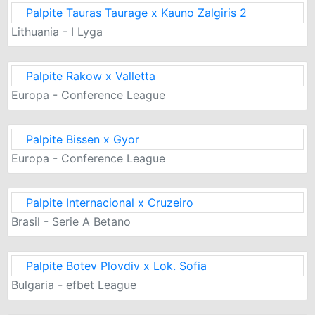
Palpite Tauras Taurage x Kauno Zalgiris 2
Lithuania - I Lyga
Palpite Rakow x Valletta
Europa - Conference League
Palpite Bissen x Gyor
Europa - Conference League
Palpite Internacional x Cruzeiro
Brasil - Serie A Betano
Palpite Botev Plovdiv x Lok. Sofia
Bulgaria - efbet League