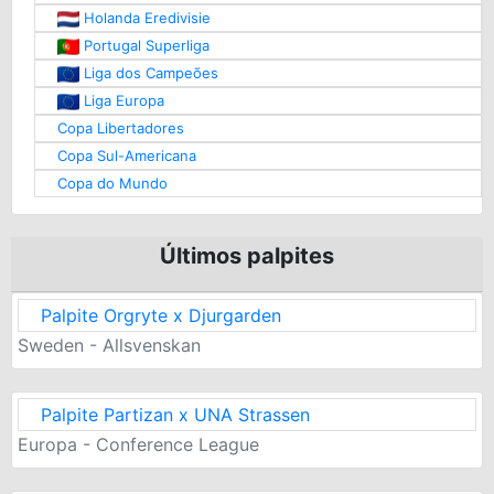
Holanda Eredivisie
Portugal Superliga
Liga dos Campeões
Liga Europa
Copa Libertadores
Copa Sul-Americana
Copa do Mundo
Últimos palpites
Palpite Orgryte x Djurgarden
Sweden - Allsvenskan
Palpite Partizan x UNA Strassen
Europa - Conference League