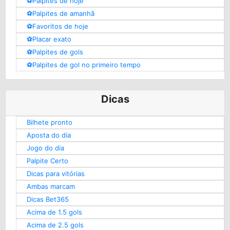
⚽️Palpites de hoje
⚽️Palpites de amanhã
⚽️Favoritos de hoje
⚽️Placar exato
⚽️Palpites de gols
⚽️Palpites de gol no primeiro tempo
Dicas
Bilhete pronto
Aposta do dia
Jogo do dia
Palpite Certo
Dicas para vitórias
Ambas marcam
Dicas Bet365
Acima de 1.5 gols
Acima de 2.5 gols