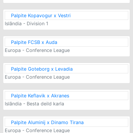
Palpite Kopavogur x Vestri
Islândia - Division 1
Palpite FCSB x Auda
Europa - Conference League
Palpite Goteborg x Levadia
Europa - Conference League
Palpite Keflavik x Akranes
Islândia - Besta deild karla
Palpite Aluminij x Dinamo Tirana
Europa - Conference League