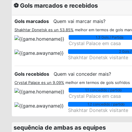
⚽ Gols marcados e recebidos
Gols marcados
Quem vai marcar mais?
Shakhtar Donetsk es un 53.85%
melhor em termos de gols mar
1.3 Gols / Partida
Crystal Palace em casa
2 Gols /
Shakhtar Donetsk visitante
Gols recebidos
Quem vai conceder mais?
Crystal Palace es un 9.09%
melhor em termos de gols sofridos
1.1 concedido / partido
Crystal Palace em casa
1.2 concedido / partido
Shakhtar Donetsk visitante
sequência de ambas as equipes