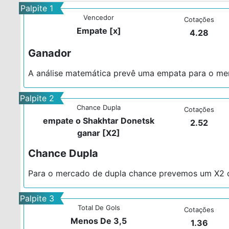
Palpite 1
Vencedor
Cotações
Empate [x]
4.28
Ganador
A análise matemática prevê uma empata para o m
Palpite 2
Chance Dupla
Cotações
empate o Shakhtar Donetsk
2.52
ganar [X2]
Chance Dupla
Para o mercado de dupla chance prevemos um X2
Palpite 3
Total De Gols
Cotações
Menos De 3,5
1.36