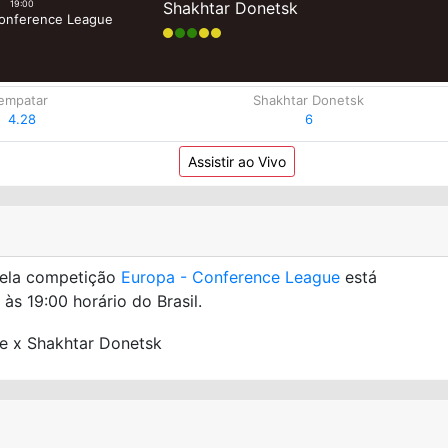
Shakhtar Donetsk
19:00
Conference League
empatar
Shakhtar Donetsk
4.28
6
Assistir ao Vivo
 pela competição
Europa - Conference League
está
às 19:00 horário do Brasil.