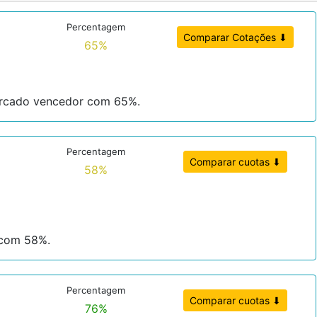
Percentagem
Comparar Cotações ⬇
65%
ercado vencedor com 65%.
Percentagem
Comparar cuotas ⬇
58%
 com 58%.
Percentagem
Comparar cuotas ⬇
76%