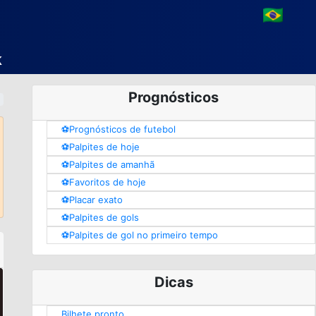
k
Prognósticos
⚽️Prognósticos de futebol
⚽️Palpites de hoje
⚽️Palpites de amanhã
⚽️Favoritos de hoje
⚽️Placar exato
⚽️Palpites de gols
⚽️Palpites de gol no primeiro tempo
Dicas
Bilhete pronto