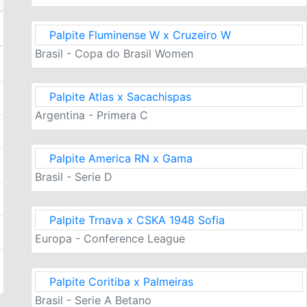
Palpite Fluminense W x Cruzeiro W
Brasil - Copa do Brasil Women
Palpite Atlas x Sacachispas
Argentina - Primera C
Palpite America RN x Gama
Brasil - Serie D
Palpite Trnava x CSKA 1948 Sofia
Europa - Conference League
Palpite Coritiba x Palmeiras
Brasil - Serie A Betano