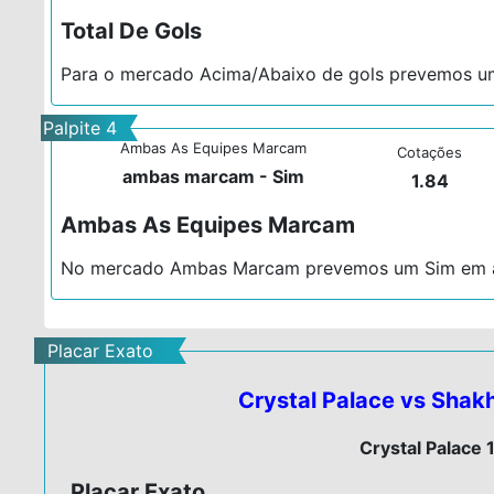
Total De Gols
Para o mercado Acima/Abaixo de gols prevemos u
Palpite 4
Ambas As Equipes Marcam
Cotações
ambas marcam - Sim
1.84
Ambas As Equipes Marcam
No mercado Ambas Marcam prevemos um Sim em a
Placar Exato
Crystal Palace vs Shak
Crystal Palace 
Placar Exato