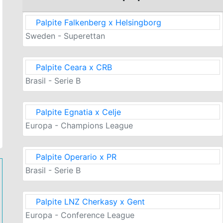
Palpite Falkenberg x Helsingborg
Sweden - Superettan
Palpite Ceara x CRB
Brasil - Serie B
Palpite Egnatia x Celje
Europa - Champions League
Palpite Operario x PR
Brasil - Serie B
Palpite LNZ Cherkasy x Gent
Europa - Conference League