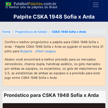
Futelbol
Palpites
.com.br
O melhor site de palpites do Brasil
Palpite CSKA 1948 Sofia x Arda
Home
Prognósticos de futebol
CSKA 1948 Sofia x Arda
Confira o melhor prognóstico e palpite para CSKA 1948 Sofia x
Arda - Palpite CSKA 1948 Sofia x Arda se jugarán el sexta-feira 31
julho para
Bulgaria - efbet League
.
Abaixo você encontrará a melhor previsão para os mercados
vencedores, chance dupla, handicap asiático, os gols marcados
por ambas as equipes, os escanteios, os gols de mais/menos de
2,5, as estatísticas de ambas as equipes e a previsão para este
jogo entre CSKA 1948 Sofia x Arda
Pronóstico para CSKA 1948 Sofia x Arda