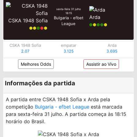
sexta-feira 31 julho
18:15
Arda
Bulgaria - efbet
CSKA 1948 Sofia
League
CSKA 1948 Sofia
empatar
Arda
2.07
3.125
3.695
Melhores Odds
Assistir ao Vivo
Informações da partida
A partida entre CSKA 1948 Sofia x Arda pela
competição
Bulgaria - efbet League
está marcada
para sexta-feira 31 julho. A partida começa às 18:15
horário do Brasil.