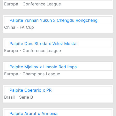
Europa - Conference League
Palpite Yunnan Yukun x Chengdu Rongcheng
China - FA Cup
Palpite Dun. Streda x Velez Mostar
Europa - Conference League
Palpite Mjallby x Lincoln Red Imps
Europa - Champions League
Palpite Operario x PR
Brasil - Serie B
Palpite Ararat x Armenia