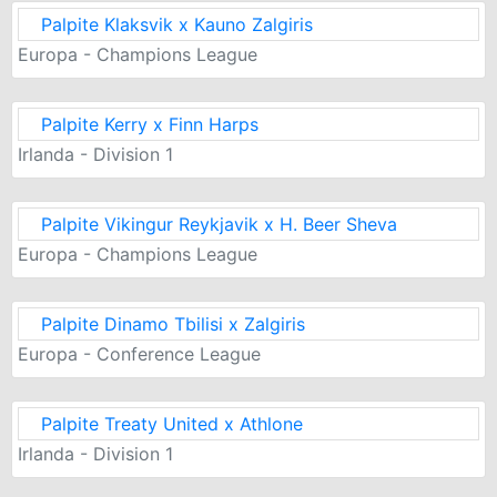
Palpite Klaksvik x Kauno Zalgiris
Europa - Champions League
Palpite Kerry x Finn Harps
Irlanda - Division 1
Palpite Vikingur Reykjavik x H. Beer Sheva
Europa - Champions League
Palpite Dinamo Tbilisi x Zalgiris
Europa - Conference League
Palpite Treaty United x Athlone
Irlanda - Division 1