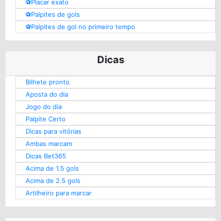
⚽️Placar exato
⚽️Palpites de gols
⚽️Palpites de gol no primeiro tempo
Dicas
Bilhete pronto
Aposta do dia
Jogo do dia
Palpite Certo
Dicas para vitórias
Ambas marcam
Dicas Bet365
Acima de 1.5 gols
Acima de 2.5 gols
Artilheiro para marcar