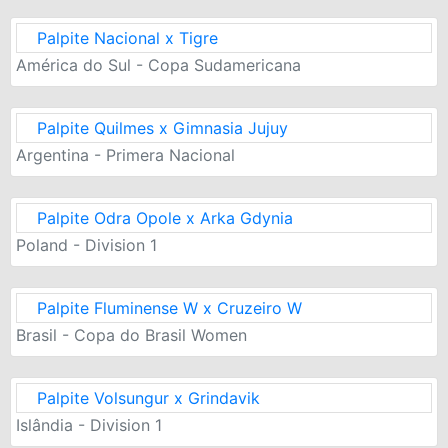
Palpite Nacional x Tigre
América do Sul - Copa Sudamericana
Palpite Quilmes x Gimnasia Jujuy
Argentina - Primera Nacional
Palpite Odra Opole x Arka Gdynia
Poland - Division 1
Palpite Fluminense W x Cruzeiro W
Brasil - Copa do Brasil Women
Palpite Volsungur x Grindavik
Islândia - Division 1