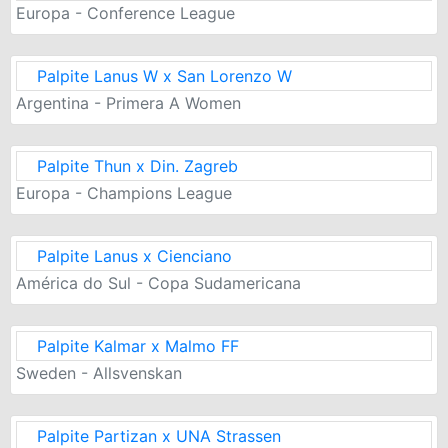
Europa - Conference League
Palpite Lanus W x San Lorenzo W
Argentina - Primera A Women
Palpite Thun x Din. Zagreb
Europa - Champions League
Palpite Lanus x Cienciano
América do Sul - Copa Sudamericana
Palpite Kalmar x Malmo FF
Sweden - Allsvenskan
Palpite Partizan x UNA Strassen