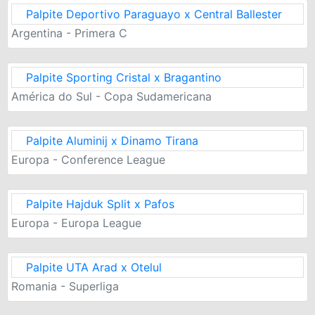
Palpite Deportivo Paraguayo x Central Ballester
Argentina - Primera C
Palpite Sporting Cristal x Bragantino
América do Sul - Copa Sudamericana
Palpite Aluminij x Dinamo Tirana
Europa - Conference League
Palpite Hajduk Split x Pafos
Europa - Europa League
Palpite UTA Arad x Otelul
Romania - Superliga