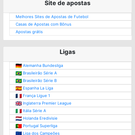
Site de apostas
Melhores Sites de Apostas de Futebol
Casas de Apostas com Bônus
Apostas grátis
Ligas
Alemanha Bundesliga
Brasileirão Série A
Brasileirão Série B
Espanha La Liga
França Ligue 1
Inglaterra Premier League
Itália Série A
Holanda Eredivisie
Portugal Superliga
Liga dos Campeões