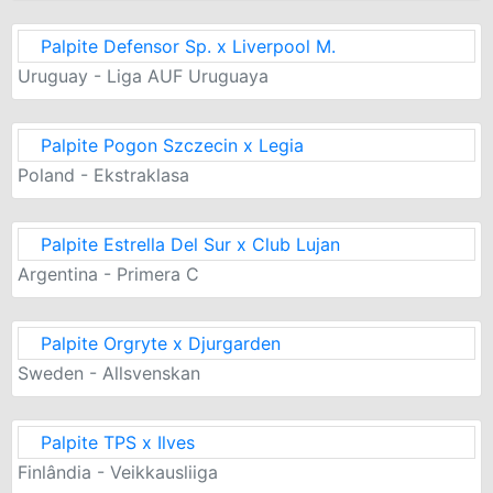
Palpite Defensor Sp. x Liverpool M.
Uruguay - Liga AUF Uruguaya
Palpite Pogon Szczecin x Legia
Poland - Ekstraklasa
Palpite Estrella Del Sur x Club Lujan
Argentina - Primera C
Palpite Orgryte x Djurgarden
Sweden - Allsvenskan
Palpite TPS x Ilves
Finlândia - Veikkausliiga