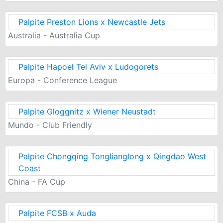
Palpite Preston Lions x Newcastle Jets
Australia - Australia Cup
Palpite Hapoel Tel Aviv x Ludogorets
Europa - Conference League
Palpite Gloggnitz x Wiener Neustadt
Mundo - Club Friendly
Palpite Chongqing Tonglianglong x Qingdao West
Coast
China - FA Cup
Palpite FCSB x Auda