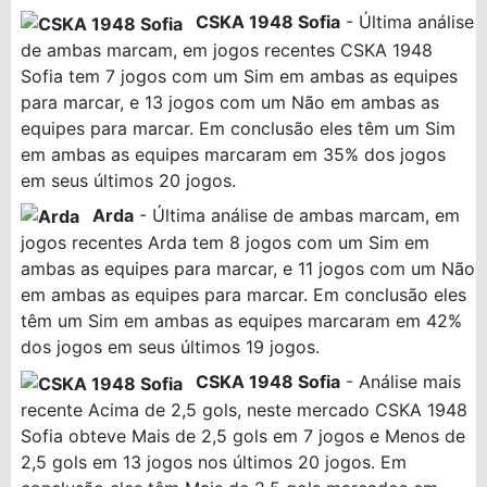
CSKA 1948 Sofia
- Última análise
de ambas marcam, em jogos recentes CSKA 1948
Sofia tem 7 jogos com um Sim em ambas as equipes
para marcar, e 13 jogos com um Não em ambas as
equipes para marcar. Em conclusão eles têm um Sim
em ambas as equipes marcaram em 35% dos jogos
em seus últimos 20 jogos.
Arda
- Última análise de ambas marcam, em
jogos recentes Arda tem 8 jogos com um Sim em
ambas as equipes para marcar, e 11 jogos com um Não
em ambas as equipes para marcar. Em conclusão eles
têm um Sim em ambas as equipes marcaram em 42%
dos jogos em seus últimos 19 jogos.
CSKA 1948 Sofia
- Análise mais
recente Acima de 2,5 gols, neste mercado CSKA 1948
Sofia obteve Mais de 2,5 gols em 7 jogos e Menos de
2,5 gols em 13 jogos nos últimos 20 jogos. Em