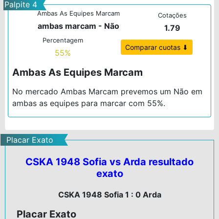
Palpite 4
Ambas As Equipes Marcam
Cotações
ambas marcam - Não
1.79
Percentagem
Comparar cuotas ⬇
55%
Ambas As Equipes Marcam
No mercado Ambas Marcam prevemos um Não em
ambas as equipes para marcar com 55%.
Placar Exato
CSKA 1948 Sofia vs Arda resultado
exato
CSKA 1948 Sofia 1 : 0 Arda
Placar Exato