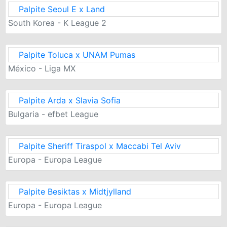
Palpite Seoul E x Land
South Korea - K League 2
Palpite Toluca x UNAM Pumas
México - Liga MX
Palpite Arda x Slavia Sofia
Bulgaria - efbet League
Palpite Sheriff Tiraspol x Maccabi Tel Aviv
Europa - Europa League
Palpite Besiktas x Midtjylland
Europa - Europa League