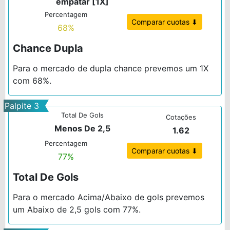
empatar [1X]
Percentagem
Comparar cuotas ⬇
68%
Chance Dupla
Para o mercado de dupla chance prevemos um 1X
com 68%.
Palpite 3
Total De Gols
Cotações
Menos De 2,5
1.62
Percentagem
Comparar cuotas ⬇
77%
Total De Gols
Para o mercado Acima/Abaixo de gols prevemos
um Abaixo de 2,5 gols com 77%.