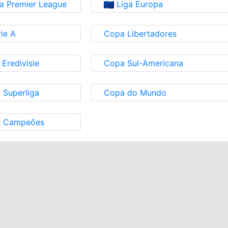
ra Premier League
Liga Europa
rie A
Copa Libertadores
Eredivisie
Copa Sul-Americana
 Superliga
Copa do Mundo
s Campeões