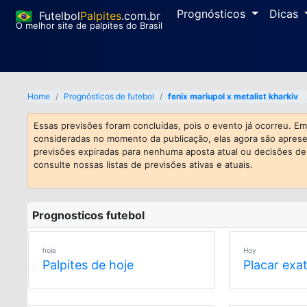
Prognósticos
Dicas
Futelbol
Palpites
.com.br
O melhor site de palpites do Brasil
Home
Prognósticos de futebol
fenix mariupol x metalist kharkiv
Essas previsões foram concluídas, pois o evento já ocorreu. 
consideradas no momento da publicação, elas agora são apresen
previsões expiradas para nenhuma aposta atual ou decisões de a
consulte nossas listas de previsões ativas e atuais.
Prognosticos futebol
hoje
Hoy
Palpites de hoje
Placar exa