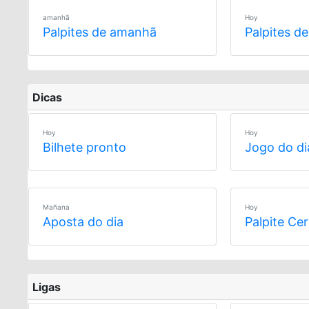
amanhã
Hoy
Palpites de amanhã
Palpites de
Dicas
Hoy
Hoy
Bilhete pronto
Jogo do di
Mañana
Hoy
Aposta do dia
Palpite Ce
Ligas