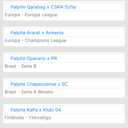
Palpite Qarabag x CSKA Sofia
Europa - Europa League
Palpite Ararat x Armenia
Europa - Champions League
Palpite Operario x PR
Brasil - Serie B
Palpite Chapecoense x SC
Brasil - Serie A Betano
Palpite KaPa x Klubi 04
Finlândia - Ykkosliiga