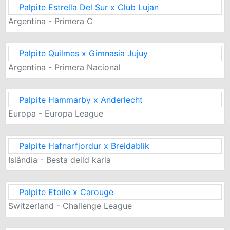
Palpite Estrella Del Sur x Club Lujan
Argentina - Primera C
Palpite Quilmes x Gimnasia Jujuy
Argentina - Primera Nacional
Palpite Hammarby x Anderlecht
Europa - Europa League
Palpite Hafnarfjordur x Breidablik
Islândia - Besta deild karla
Palpite Etoile x Carouge
Switzerland - Challenge League