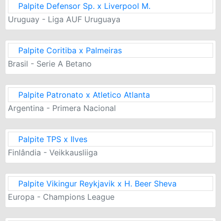
Palpite Defensor Sp. x Liverpool M.
Uruguay - Liga AUF Uruguaya
Palpite Coritiba x Palmeiras
Brasil - Serie A Betano
Palpite Patronato x Atletico Atlanta
Argentina - Primera Nacional
Palpite TPS x Ilves
Finlândia - Veikkausliiga
Palpite Vikingur Reykjavik x H. Beer Sheva
Europa - Champions League