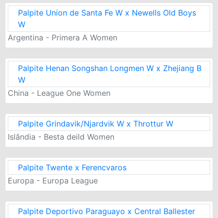
Palpite Union de Santa Fe W x Newells Old Boys
W
Argentina - Primera A Women
Palpite Henan Songshan Longmen W x Zhejiang B
W
China - League One Women
Palpite Grindavik/Njardvik W x Throttur W
Islândia - Besta deild Women
Palpite Twente x Ferencvaros
Europa - Europa League
Palpite Deportivo Paraguayo x Central Ballester