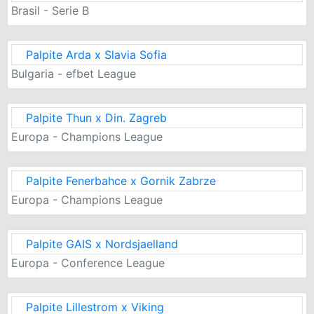
Brasil - Serie B
Palpite Arda x Slavia Sofia
Bulgaria - efbet League
Palpite Thun x Din. Zagreb
Europa - Champions League
Palpite Fenerbahce x Gornik Zabrze
Europa - Champions League
Palpite GAIS x Nordsjaelland
Europa - Conference League
Palpite Lillestrom x Viking