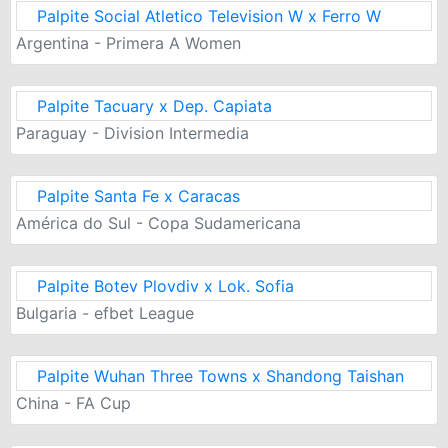
Palpite Social Atletico Television W x Ferro W
Argentina - Primera A Women
Palpite Tacuary x Dep. Capiata
Paraguay - Division Intermedia
Palpite Santa Fe x Caracas
América do Sul - Copa Sudamericana
Palpite Botev Plovdiv x Lok. Sofia
Bulgaria - efbet League
Palpite Wuhan Three Towns x Shandong Taishan
China - FA Cup