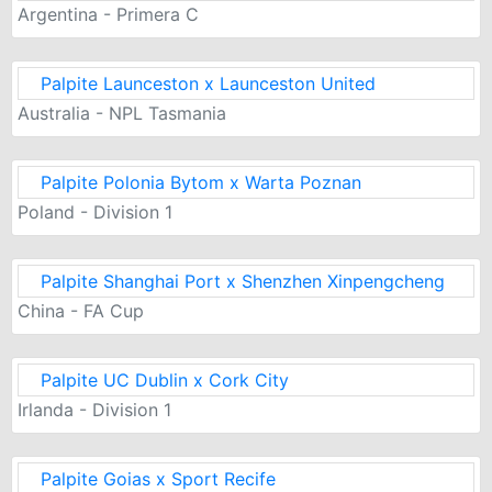
Argentina - Primera C
Palpite Launceston x Launceston United
Australia - NPL Tasmania
Palpite Polonia Bytom x Warta Poznan
Poland - Division 1
Palpite Shanghai Port x Shenzhen Xinpengcheng
China - FA Cup
Palpite UC Dublin x Cork City
Irlanda - Division 1
Palpite Goias x Sport Recife