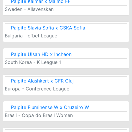
Palpite Kalmar x Malmo FF
Sweden - Allsvenskan
Palpite Slavia Sofia x CSKA Sofia
Bulgaria - efbet League
Palpite Ulsan HD x Incheon
South Korea - K League 1
Palpite Alashkert x CFR Cluj
Europa - Conference League
Palpite Fluminense W x Cruzeiro W
Brasil - Copa do Brasil Women