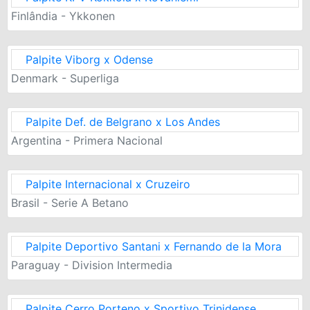
Finlândia - Ykkonen
Palpite Viborg x Odense
Denmark - Superliga
Palpite Def. de Belgrano x Los Andes
Argentina - Primera Nacional
Palpite Internacional x Cruzeiro
Brasil - Serie A Betano
Palpite Deportivo Santani x Fernando de la Mora
Paraguay - Division Intermedia
Palpite Cerro Porteno x Sportivo Trinidense