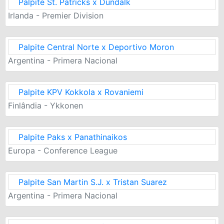
Palpite St. Patricks x Dundalk
Irlanda - Premier Division
Palpite Central Norte x Deportivo Moron
Argentina - Primera Nacional
Palpite KPV Kokkola x Rovaniemi
Finlândia - Ykkonen
Palpite Paks x Panathinaikos
Europa - Conference League
Palpite San Martin S.J. x Tristan Suarez
Argentina - Primera Nacional