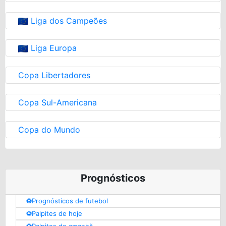
Liga dos Campeões
Liga Europa
Copa Libertadores
Copa Sul-Americana
Copa do Mundo
Prognósticos
⚽️Prognósticos de futebol
⚽️Palpites de hoje