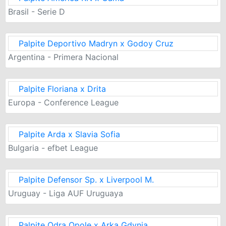
Brasil - Serie D
Palpite Deportivo Madryn x Godoy Cruz
Argentina - Primera Nacional
Palpite Floriana x Drita
Europa - Conference League
Palpite Arda x Slavia Sofia
Bulgaria - efbet League
Palpite Defensor Sp. x Liverpool M.
Uruguay - Liga AUF Uruguaya
Palpite Odra Opole x Arka Gdynia