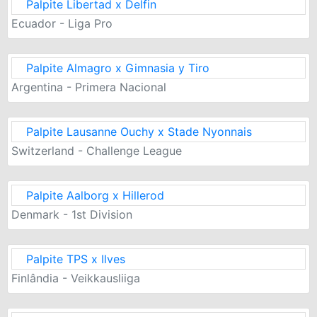
Palpite Libertad x Delfin
Ecuador - Liga Pro
Palpite Almagro x Gimnasia y Tiro
Argentina - Primera Nacional
Palpite Lausanne Ouchy x Stade Nyonnais
Switzerland - Challenge League
Palpite Aalborg x Hillerod
Denmark - 1st Division
Palpite TPS x Ilves
Finlândia - Veikkausliiga