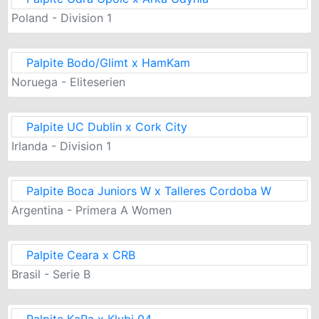
Poland - Division 1
Palpite Bodo/Glimt x HamKam
Noruega - Eliteserien
Palpite UC Dublin x Cork City
Irlanda - Division 1
Palpite Boca Juniors W x Talleres Cordoba W
Argentina - Primera A Women
Palpite Ceara x CRB
Brasil - Serie B