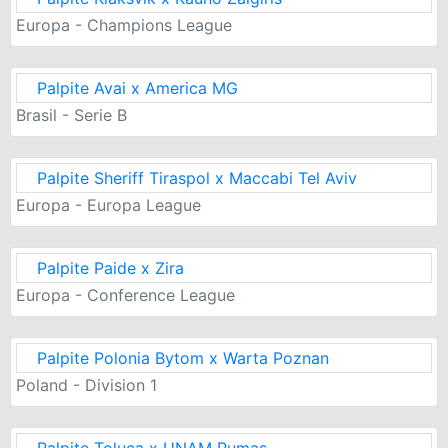
Europa - Champions League
Palpite Avai x America MG
Brasil - Serie B
Palpite Sheriff Tiraspol x Maccabi Tel Aviv
Europa - Europa League
Palpite Paide x Zira
Europa - Conference League
Palpite Polonia Bytom x Warta Poznan
Poland - Division 1