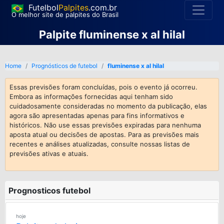
Futelbol
Palpites
.com.br
O melhor site de palpites do Brasil
Palpite fluminense x al hilal
Home
Prognósticos de futebol
fluminense x al hilal
Essas previsões foram concluídas, pois o evento já ocorreu.
Embora as informações fornecidas aqui tenham sido
cuidadosamente consideradas no momento da publicação, elas
agora são apresentadas apenas para fins informativos e
históricos. Não use essas previsões expiradas para nenhuma
aposta atual ou decisões de apostas. Para as previsões mais
recentes e análises atualizadas, consulte nossas listas de
previsões ativas e atuais.
Prognosticos futebol
hoje