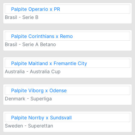
Palpite Operario x PR
Brasil - Serie B
Palpite Corinthians x Remo
Brasil - Serie A Betano
Palpite Maitland x Fremantle City
Australia - Australia Cup
Palpite Viborg x Odense
Denmark - Superliga
Palpite Norrby x Sundsvall
Sweden - Superettan