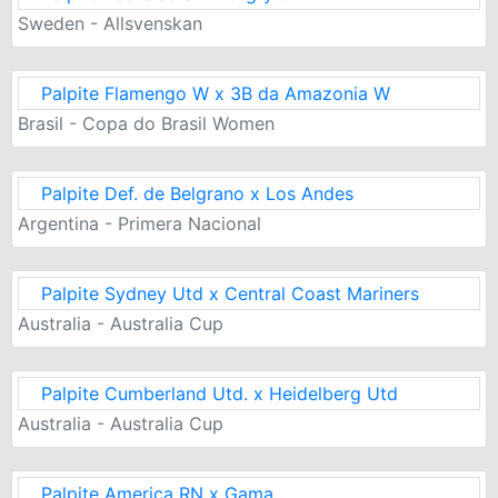
Sweden - Allsvenskan
Palpite Flamengo W x 3B da Amazonia W
Brasil - Copa do Brasil Women
Palpite Def. de Belgrano x Los Andes
Argentina - Primera Nacional
Palpite Sydney Utd x Central Coast Mariners
Australia - Australia Cup
Palpite Cumberland Utd. x Heidelberg Utd
Australia - Australia Cup
Palpite America RN x Gama