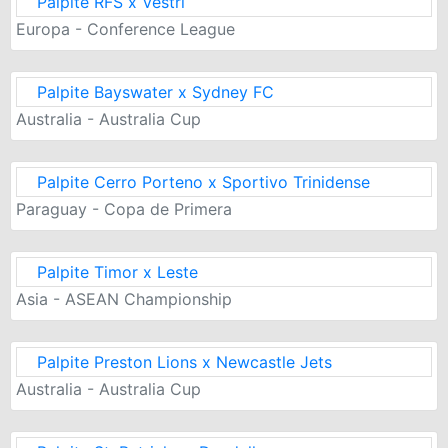
Palpite RFS x Vestri
Europa - Conference League
Palpite Bayswater x Sydney FC
Australia - Australia Cup
Palpite Cerro Porteno x Sportivo Trinidense
Paraguay - Copa de Primera
Palpite Timor x Leste
Asia - ASEAN Championship
Palpite Preston Lions x Newcastle Jets
Australia - Australia Cup