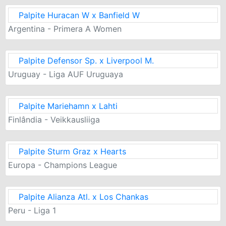
Palpite Huracan W x Banfield W
Argentina - Primera A Women
Palpite Defensor Sp. x Liverpool M.
Uruguay - Liga AUF Uruguaya
Palpite Mariehamn x Lahti
Finlândia - Veikkausliiga
Palpite Sturm Graz x Hearts
Europa - Champions League
Palpite Alianza Atl. x Los Chankas
Peru - Liga 1