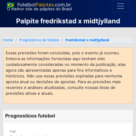
Futelbol
Palpites
.com.br
O melhor site de palpites do Brasil
Palpite fredrikstad x midtjylland
Home
Prognósticos de futebol
fredrikstad x midtjylland
Essas previsões foram concluídas, pois o evento já ocorreu.
Embora as informações fornecidas aqui tenham sido
cuidadosamente consideradas no momento da publicação, elas
agora são apresentadas apenas para fins informativos e
históricos. Não use essas previsões expiradas para nenhuma
aposta atual ou decisões de apostas. Para as previsões mais
recentes e análises atualizadas, consulte nossas listas de
previsões ativas e atuais.
Prognosticos futebol
hoje