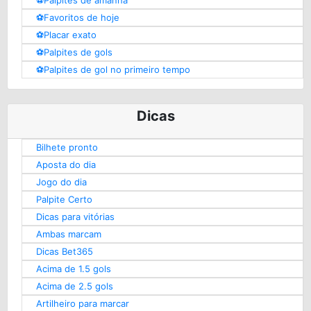
⚽️Palpites de amanhã
⚽️Favoritos de hoje
⚽️Placar exato
⚽️Palpites de gols
⚽️Palpites de gol no primeiro tempo
Dicas
Bilhete pronto
Aposta do dia
Jogo do dia
Palpite Certo
Dicas para vitórias
Ambas marcam
Dicas Bet365
Acima de 1.5 gols
Acima de 2.5 gols
Artilheiro para marcar