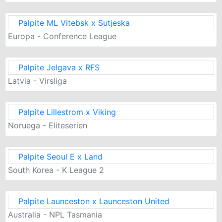
Palpite ML Vitebsk x Sutjeska
Europa - Conference League
Palpite Jelgava x RFS
Latvia - Virsliga
Palpite Lillestrom x Viking
Noruega - Eliteserien
Palpite Seoul E x Land
South Korea - K League 2
Palpite Launceston x Launceston United
Australia - NPL Tasmania