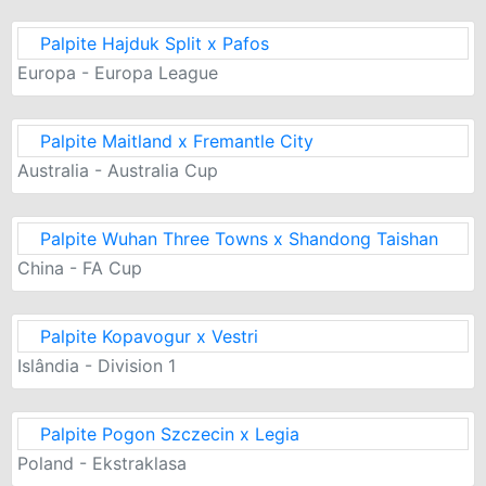
Palpite Hajduk Split x Pafos
Europa - Europa League
Palpite Maitland x Fremantle City
Australia - Australia Cup
Palpite Wuhan Three Towns x Shandong Taishan
China - FA Cup
Palpite Kopavogur x Vestri
Islândia - Division 1
Palpite Pogon Szczecin x Legia
Poland - Ekstraklasa