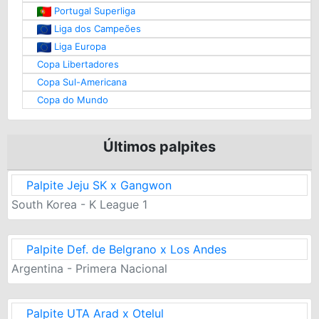
Portugal Superliga
Liga dos Campeões
Liga Europa
Copa Libertadores
Copa Sul-Americana
Copa do Mundo
Últimos palpites
Palpite Jeju SK x Gangwon
South Korea - K League 1
Palpite Def. de Belgrano x Los Andes
Argentina - Primera Nacional
Palpite UTA Arad x Otelul