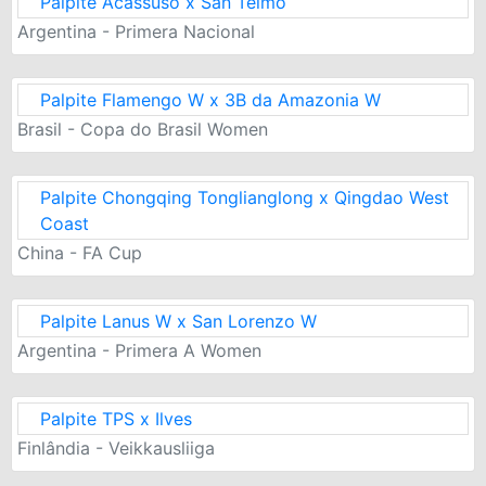
Palpite Acassuso x San Telmo
Argentina - Primera Nacional
Palpite Flamengo W x 3B da Amazonia W
Brasil - Copa do Brasil Women
Palpite Chongqing Tonglianglong x Qingdao West
Coast
China - FA Cup
Palpite Lanus W x San Lorenzo W
Argentina - Primera A Women
Palpite TPS x Ilves
Finlândia - Veikkausliiga