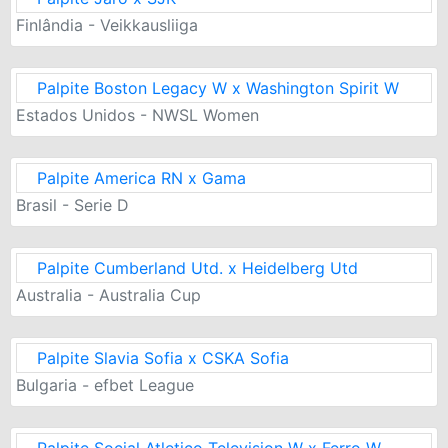
Finlândia - Veikkausliiga
Palpite Boston Legacy W x Washington Spirit W
Estados Unidos - NWSL Women
Palpite America RN x Gama
Brasil - Serie D
Palpite Cumberland Utd. x Heidelberg Utd
Australia - Australia Cup
Palpite Slavia Sofia x CSKA Sofia
Bulgaria - efbet League