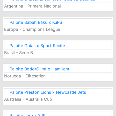
Argentina - Primera Nacional
Palpite Sabah Baku x KuPS
Europa - Champions League
Palpite Goias x Sport Recife
Brasil - Serie B
Palpite Bodo/Glimt x HamKam
Noruega - Eliteserien
Palpite Preston Lions x Newcastle Jets
Australia - Australia Cup
Palpite Jaro x SJK