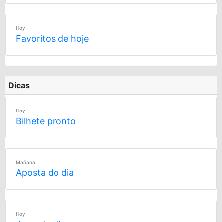
Hoy
Favoritos de hoje
Dicas
Hoy
Bilhete pronto
Mañana
Aposta do dia
Hoy