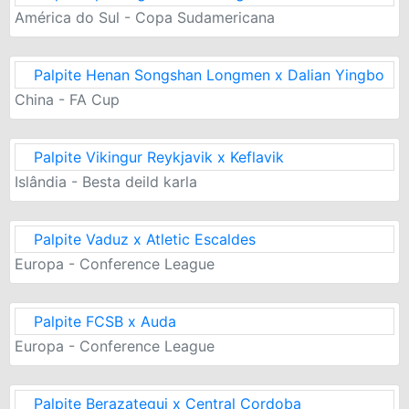
América do Sul - Copa Sudamericana
Palpite Henan Songshan Longmen x Dalian Yingbo
China - FA Cup
Palpite Vikingur Reykjavik x Keflavik
Islândia - Besta deild karla
Palpite Vaduz x Atletic Escaldes
Europa - Conference League
Palpite FCSB x Auda
Europa - Conference League
Palpite Berazategui x Central Cordoba