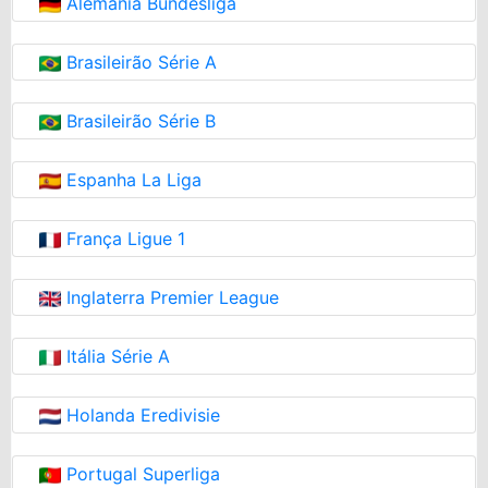
Alemania Bundesliga
Brasileirão Série A
Brasileirão Série B
Espanha La Liga
França Ligue 1
Inglaterra Premier League
Itália Série A
Holanda Eredivisie
Portugal Superliga