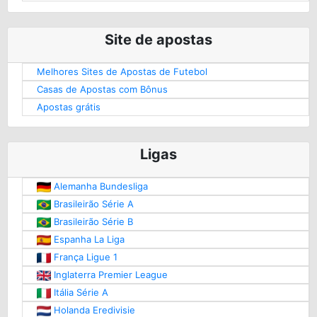
Site de apostas
Melhores Sites de Apostas de Futebol
Casas de Apostas com Bônus
Apostas grátis
Ligas
Alemanha Bundesliga
Brasileirão Série A
Brasileirão Série B
Espanha La Liga
França Ligue 1
Inglaterra Premier League
Itália Série A
Holanda Eredivisie