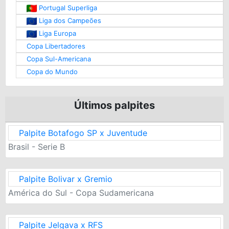
Portugal Superliga
Liga dos Campeões
Liga Europa
Copa Libertadores
Copa Sul-Americana
Copa do Mundo
Últimos palpites
Palpite Botafogo SP x Juventude
Brasil - Serie B
Palpite Bolivar x Gremio
América do Sul - Copa Sudamericana
Palpite Jelgava x RFS