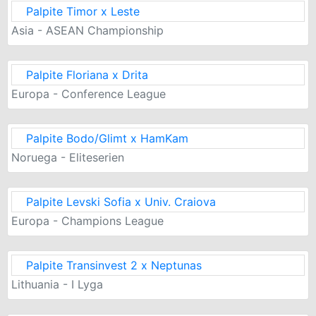
Palpite Timor x Leste
Asia - ASEAN Championship
Palpite Floriana x Drita
Europa - Conference League
Palpite Bodo/Glimt x HamKam
Noruega - Eliteserien
Palpite Levski Sofia x Univ. Craiova
Europa - Champions League
Palpite Transinvest 2 x Neptunas
Lithuania - I Lyga