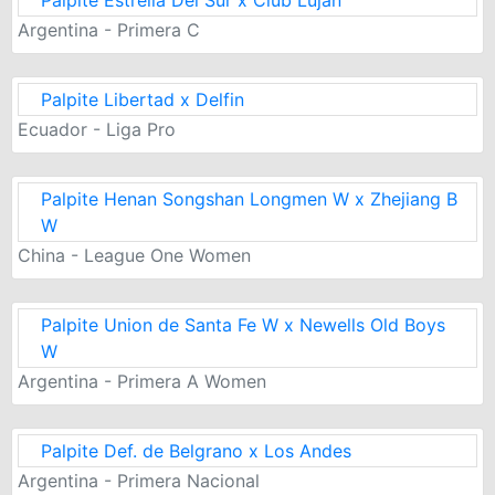
Palpite Estrella Del Sur x Club Lujan
Argentina - Primera C
Palpite Libertad x Delfin
Ecuador - Liga Pro
Palpite Henan Songshan Longmen W x Zhejiang B
W
China - League One Women
Palpite Union de Santa Fe W x Newells Old Boys
W
Argentina - Primera A Women
Palpite Def. de Belgrano x Los Andes
Argentina - Primera Nacional