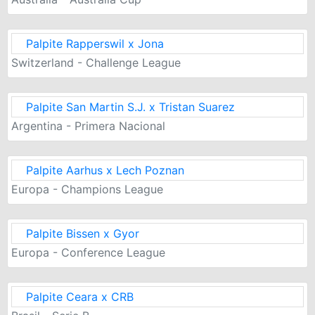
Palpite Rapperswil x Jona
Switzerland - Challenge League
Palpite San Martin S.J. x Tristan Suarez
Argentina - Primera Nacional
Palpite Aarhus x Lech Poznan
Europa - Champions League
Palpite Bissen x Gyor
Europa - Conference League
Palpite Ceara x CRB