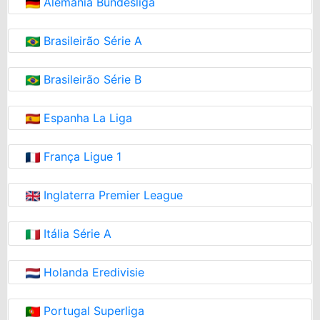
Alemania Bundesliga
Brasileirão Série A
Brasileirão Série B
Espanha La Liga
França Ligue 1
Inglaterra Premier League
Itália Série A
Holanda Eredivisie
Portugal Superliga