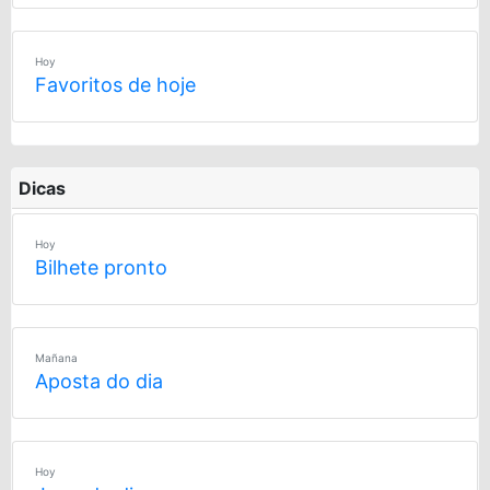
Hoy
Favoritos de hoje
Dicas
Hoy
Bilhete pronto
Mañana
Aposta do dia
Hoy