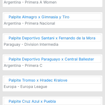
Argentina - Primera A Women
Palpite Almagro x Gimnasia y Tiro
Argentina - Primera Nacional
Palpite Deportivo Santani x Fernando de la Mora
Paraguay - Division Intermedia
Palpite Deportivo Paraguayo x Central Ballester
Argentina - Primera C
Palpite Tromso x Hradec Kralove
Europa - Europa League
Palpite Cruz Azul x Puebla