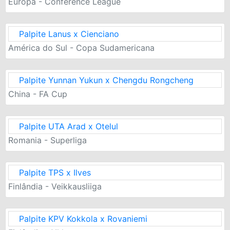
Europa - Conference League
Palpite Lanus x Cienciano
América do Sul - Copa Sudamericana
Palpite Yunnan Yukun x Chengdu Rongcheng
China - FA Cup
Palpite UTA Arad x Otelul
Romania - Superliga
Palpite TPS x Ilves
Finlândia - Veikkausliiga
Palpite KPV Kokkola x Rovaniemi