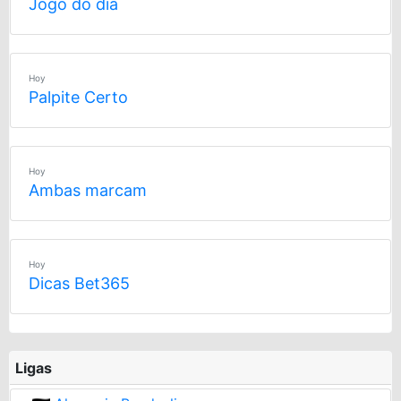
Jogo do dia
Hoy
Palpite Certo
Hoy
Ambas marcam
Hoy
Dicas Bet365
Ligas