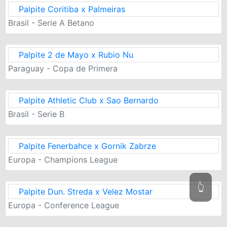
Palpite Coritiba x Palmeiras
Brasil - Serie A Betano
Palpite 2 de Mayo x Rubio Nu
Paraguay - Copa de Primera
Palpite Athletic Club x Sao Bernardo
Brasil - Serie B
Palpite Fenerbahce x Gornik Zabrze
Europa - Champions League
👆
Palpite Dun. Streda x Velez Mostar
Europa - Conference League