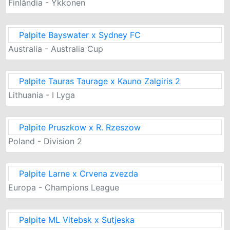
Finlândia - Ykkonen
Palpite Bayswater x Sydney FC
Australia - Australia Cup
Palpite Tauras Taurage x Kauno Zalgiris 2
Lithuania - I Lyga
Palpite Pruszkow x R. Rzeszow
Poland - Division 2
Palpite Larne x Crvena zvezda
Europa - Champions League
Palpite ML Vitebsk x Sutjeska