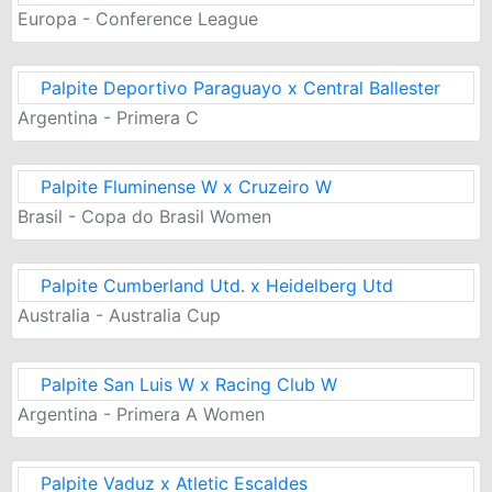
Europa - Conference League
Palpite Deportivo Paraguayo x Central Ballester
Argentina - Primera C
Palpite Fluminense W x Cruzeiro W
Brasil - Copa do Brasil Women
Palpite Cumberland Utd. x Heidelberg Utd
Australia - Australia Cup
Palpite San Luis W x Racing Club W
Argentina - Primera A Women
Palpite Vaduz x Atletic Escaldes