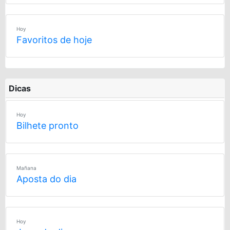
Hoy
Favoritos de hoje
Dicas
Hoy
Bilhete pronto
Mañana
Aposta do dia
Hoy