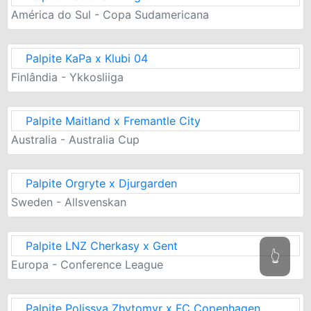
América do Sul - Copa Sudamericana
Palpite KaPa x Klubi 04
Finlândia - Ykkosliiga
Palpite Maitland x Fremantle City
Australia - Australia Cup
Palpite Orgryte x Djurgarden
Sweden - Allsvenskan
Palpite LNZ Cherkasy x Gent
👆
Europa - Conference League
Palpite Polissya Zhytomyr x FC Copenhagen