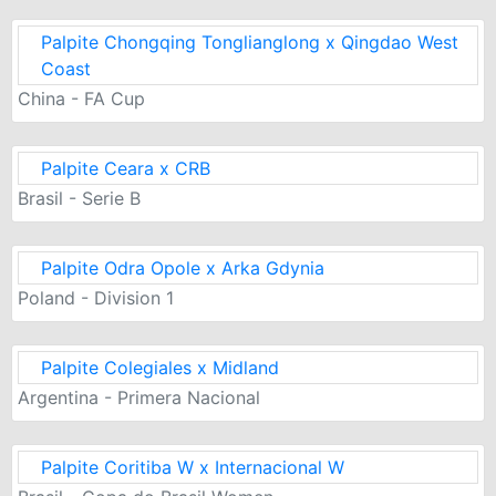
Palpite Chongqing Tonglianglong x Qingdao West
Coast
China - FA Cup
Palpite Ceara x CRB
Brasil - Serie B
Palpite Odra Opole x Arka Gdynia
Poland - Division 1
Palpite Colegiales x Midland
Argentina - Primera Nacional
Palpite Coritiba W x Internacional W