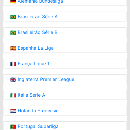
Alemania Bundesliga
Brasileirão Série A
Brasileirão Série B
Espanha La Liga
França Ligue 1
Inglaterra Premier League
Itália Série A
Holanda Eredivisie
Portugal Superliga