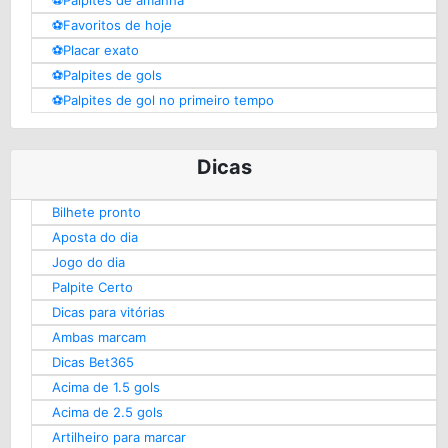
⚽️Palpites de amanhã
⚽️Favoritos de hoje
⚽️Placar exato
⚽️Palpites de gols
⚽️Palpites de gol no primeiro tempo
Dicas
Bilhete pronto
Aposta do dia
Jogo do dia
Palpite Certo
Dicas para vitórias
Ambas marcam
Dicas Bet365
Acima de 1.5 gols
Acima de 2.5 gols
Artilheiro para marcar