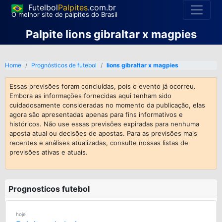
Futelbol
Palpites
.com.br
O melhor site de palpites do Brasil
Palpite lions gibraltar x magpies
Home
Prognósticos de futebol
lions gibraltar x magpies
Essas previsões foram concluídas, pois o evento já ocorreu.
Embora as informações fornecidas aqui tenham sido
cuidadosamente consideradas no momento da publicação, elas
agora são apresentadas apenas para fins informativos e
históricos. Não use essas previsões expiradas para nenhuma
aposta atual ou decisões de apostas. Para as previsões mais
recentes e análises atualizadas, consulte nossas listas de
previsões ativas e atuais.
Prognosticos futebol
hoje