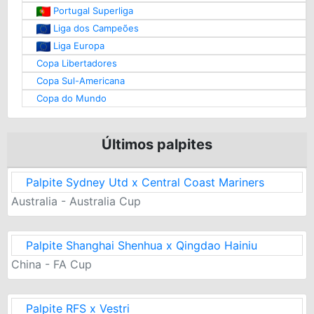
Portugal Superliga
Liga dos Campeões
Liga Europa
Copa Libertadores
Copa Sul-Americana
Copa do Mundo
Últimos palpites
Palpite Sydney Utd x Central Coast Mariners
Australia - Australia Cup
Palpite Shanghai Shenhua x Qingdao Hainiu
China - FA Cup
Palpite RFS x Vestri