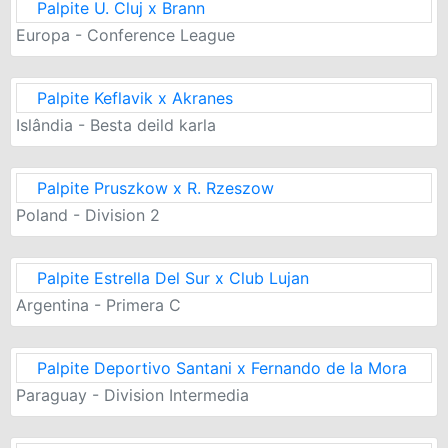
Palpite U. Cluj x Brann
Europa - Conference League
Palpite Keflavik x Akranes
Islândia - Besta deild karla
Palpite Pruszkow x R. Rzeszow
Poland - Division 2
Palpite Estrella Del Sur x Club Lujan
Argentina - Primera C
Palpite Deportivo Santani x Fernando de la Mora
Paraguay - Division Intermedia