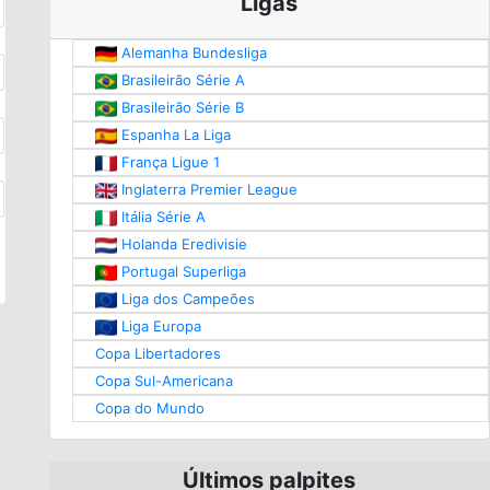
Ligas
Alemanha Bundesliga
Brasileirão Série A
Brasileirão Série B
Espanha La Liga
França Ligue 1
Inglaterra Premier League
Itália Série A
Holanda Eredivisie
Portugal Superliga
Liga dos Campeões
Liga Europa
Copa Libertadores
Copa Sul-Americana
Copa do Mundo
Últimos palpites