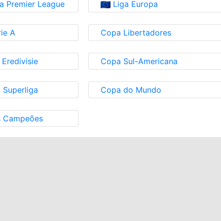
ra Premier League
Liga Europa
rie A
Copa Libertadores
Eredivisie
Copa Sul-Americana
 Superliga
Copa do Mundo
s Campeões