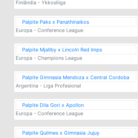
Finlândia - Ykkosliiga
Palpite Paks x Panathinaikos
Europa - Conference League
Palpite Mjallby x Lincoln Red Imps
Europa - Champions League
Palpite Gimnasia Mendoza x Central Cordoba
Argentina - Liga Profesional
Palpite Dila Gori x Apollon
Europa - Conference League
Palpite Quilmes x Gimnasia Jujuy