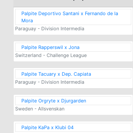
Palpite Deportivo Santani x Fernando de la
Mora
Paraguay - Division Intermedia
Palpite Rapperswil x Jona
Switzerland - Challenge League
Palpite Tacuary x Dep. Capiata
Paraguay - Division Intermedia
Palpite Orgryte x Djurgarden
Sweden - Allsvenskan
Palpite KaPa x Klubi 04