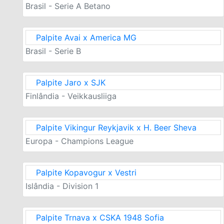
Brasil - Serie A Betano
Palpite Avai x America MG
Brasil - Serie B
Palpite Jaro x SJK
Finlândia - Veikkausliiga
Palpite Vikingur Reykjavik x H. Beer Sheva
Europa - Champions League
Palpite Kopavogur x Vestri
Islândia - Division 1
Palpite Trnava x CSKA 1948 Sofia