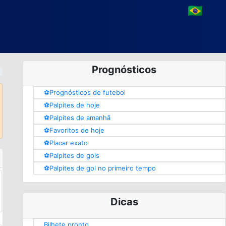
Prognósticos
⚽️Prognósticos de futebol
⚽️Palpites de hoje
⚽️Palpites de amanhã
⚽️Favoritos de hoje
⚽️Placar exato
⚽️Palpites de gols
⚽️Palpites de gol no primeiro tempo
Dicas
Bilhete pronto