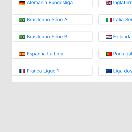
Alemania Bundesliga
Inglater
Brasileirão Série A
Itália Sé
Brasileirão Série B
Holanda 
Espanha La Liga
Portugal
França Ligue 1
Liga do