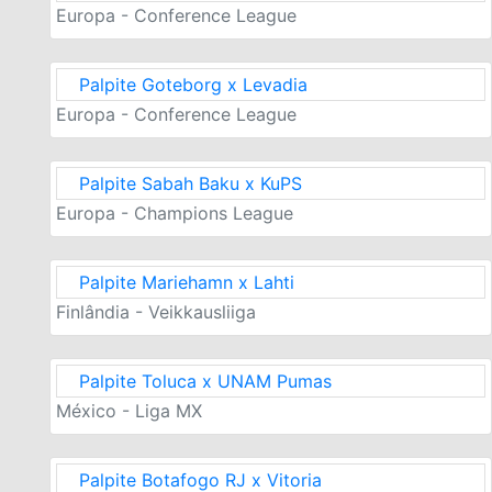
Europa - Conference League
Palpite Goteborg x Levadia
Europa - Conference League
Palpite Sabah Baku x KuPS
Europa - Champions League
Palpite Mariehamn x Lahti
Finlândia - Veikkausliiga
Palpite Toluca x UNAM Pumas
México - Liga MX
Palpite Botafogo RJ x Vitoria