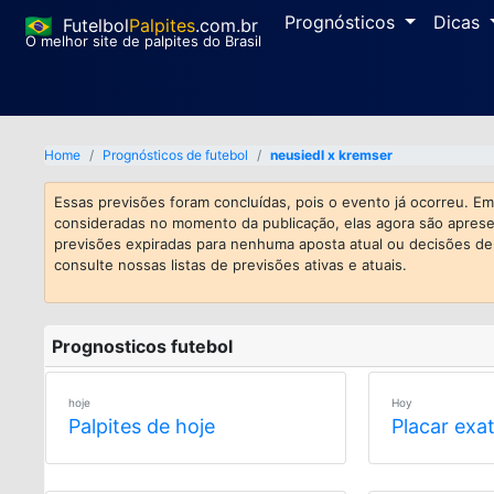
Prognósticos
Dicas
Futelbol
Palpites
.com.br
O melhor site de palpites do Brasil
Home
Prognósticos de futebol
neusiedl x kremser
Essas previsões foram concluídas, pois o evento já ocorreu. 
consideradas no momento da publicação, elas agora são apresen
previsões expiradas para nenhuma aposta atual ou decisões de a
consulte nossas listas de previsões ativas e atuais.
Prognosticos futebol
hoje
Hoy
Palpites de hoje
Placar exa