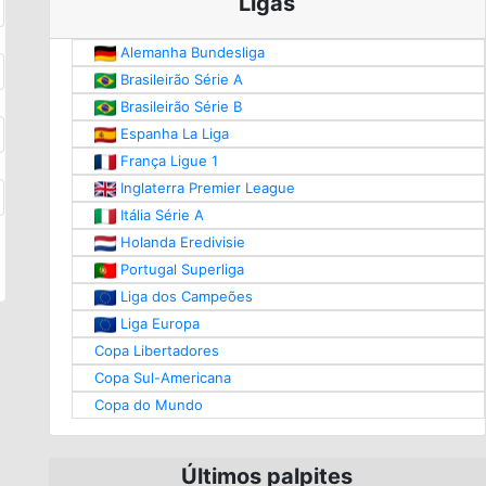
Ligas
Alemanha Bundesliga
Brasileirão Série A
Brasileirão Série B
Espanha La Liga
França Ligue 1
Inglaterra Premier League
Itália Série A
Holanda Eredivisie
Portugal Superliga
Liga dos Campeões
Liga Europa
Copa Libertadores
Copa Sul-Americana
Copa do Mundo
Últimos palpites