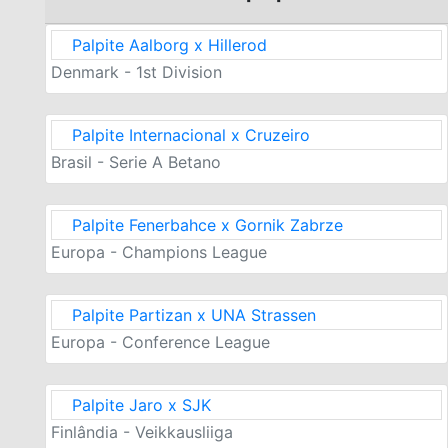
Palpite Aalborg x Hillerod
Denmark - 1st Division
Palpite Internacional x Cruzeiro
Brasil - Serie A Betano
Palpite Fenerbahce x Gornik Zabrze
Europa - Champions League
Palpite Partizan x UNA Strassen
Europa - Conference League
Palpite Jaro x SJK
Finlândia - Veikkausliiga