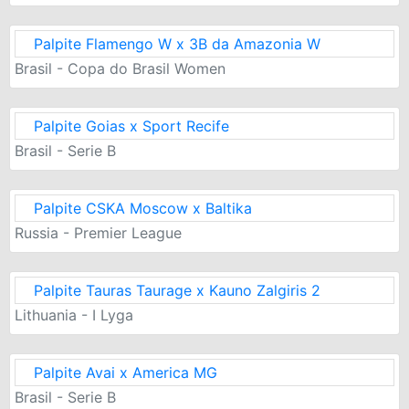
Palpite Flamengo W x 3B da Amazonia W
Brasil - Copa do Brasil Women
Palpite Goias x Sport Recife
Brasil - Serie B
Palpite CSKA Moscow x Baltika
Russia - Premier League
Palpite Tauras Taurage x Kauno Zalgiris 2
Lithuania - I Lyga
Palpite Avai x America MG
Brasil - Serie B