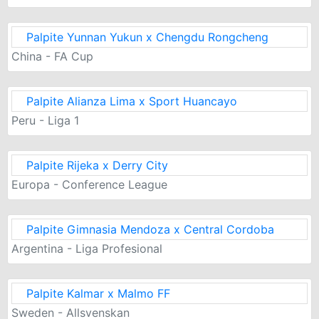
Palpite Yunnan Yukun x Chengdu Rongcheng
China - FA Cup
Palpite Alianza Lima x Sport Huancayo
Peru - Liga 1
Palpite Rijeka x Derry City
Europa - Conference League
Palpite Gimnasia Mendoza x Central Cordoba
Argentina - Liga Profesional
Palpite Kalmar x Malmo FF
Sweden - Allsvenskan