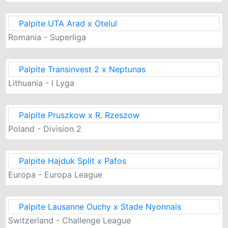
Palpite UTA Arad x Otelul
Romania - Superliga
Palpite Transinvest 2 x Neptunas
Lithuania - I Lyga
Palpite Pruszkow x R. Rzeszow
Poland - Division 2
Palpite Hajduk Split x Pafos
Europa - Europa League
Palpite Lausanne Ouchy x Stade Nyonnais
Switzerland - Challenge League