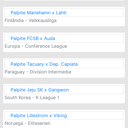
Palpite Mariehamn x Lahti
Finlândia - Veikkausliiga
Palpite FCSB x Auda
Europa - Conference League
Palpite Tacuary x Dep. Capiata
Paraguay - Division Intermedia
Palpite Jeju SK x Gangwon
South Korea - K League 1
Palpite Lillestrom x Viking
Noruega - Eliteserien