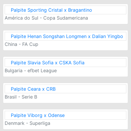
Palpite Sporting Cristal x Bragantino
América do Sul - Copa Sudamericana
Palpite Henan Songshan Longmen x Dalian Yingbo
China - FA Cup
Palpite Slavia Sofia x CSKA Sofia
Bulgaria - efbet League
Palpite Ceara x CRB
Brasil - Serie B
Palpite Viborg x Odense
Denmark - Superliga