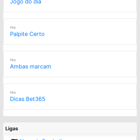
Jogo do dia
Hoy
Palpite Certo
Hoy
Ambas marcam
Hoy
Dicas Bet365
Ligas