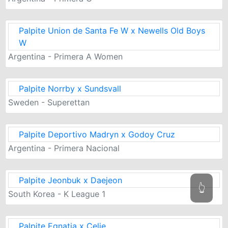
Palpite Union de Santa Fe W x Newells Old Boys
W
Argentina - Primera A Women
Palpite Norrby x Sundsvall
Sweden - Superettan
Palpite Deportivo Madryn x Godoy Cruz
Argentina - Primera Nacional
Palpite Jeonbuk x Daejeon
👆
South Korea - K League 1
Palpite Egnatia x Celje