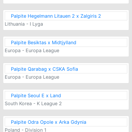
Palpite Hegelmann Litauen 2 x Zalgiris 2
Lithuania - I Lyga
Palpite Besiktas x Midtjylland
Europa - Europa League
Palpite Qarabag x CSKA Sofia
Europa - Europa League
Palpite Seoul E x Land
South Korea - K League 2
Palpite Odra Opole x Arka Gdynia
Poland - Division 1