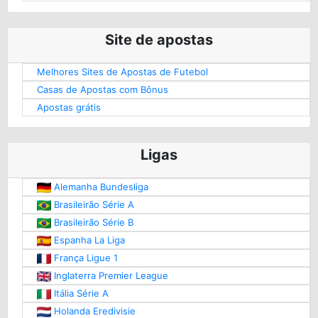
Site de apostas
Melhores Sites de Apostas de Futebol
Casas de Apostas com Bônus
Apostas grátis
Ligas
Alemanha Bundesliga
Brasileirão Série A
Brasileirão Série B
Espanha La Liga
França Ligue 1
Inglaterra Premier League
Itália Série A
Holanda Eredivisie