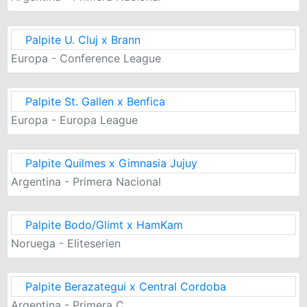
Palpite U. Cluj x Brann
Europa - Conference League
Palpite St. Gallen x Benfica
Europa - Europa League
Palpite Quilmes x Gimnasia Jujuy
Argentina - Primera Nacional
Palpite Bodo/Glimt x HamKam
Noruega - Eliteserien
Palpite Berazategui x Central Cordoba
Argentina - Primera C