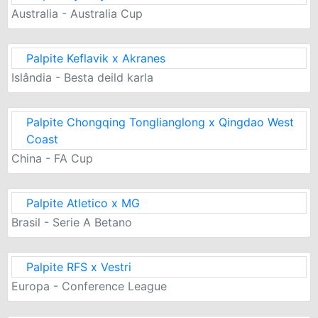
Australia - Australia Cup
Palpite Keflavik x Akranes
Islândia - Besta deild karla
Palpite Chongqing Tonglianglong x Qingdao West
Coast
China - FA Cup
Palpite Atletico x MG
Brasil - Serie A Betano
Palpite RFS x Vestri
Europa - Conference League