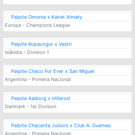
Palpite Omonia x Kairat Almaty
Europa - Champions League
Palpite Kopavogur x Vestri
Islândia - Division 1
Palpite Chaco For Ever x San Miguel
Argentina - Primera Nacional
Palpite Aalborg x Hillerod
Denmark - 1st Division
Palpite Chacarita Juniors x Club A. Guemes
Argentina - Primera Nacional