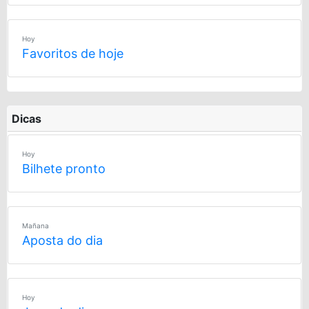
Hoy
Favoritos de hoje
Dicas
Hoy
Bilhete pronto
Mañana
Aposta do dia
Hoy