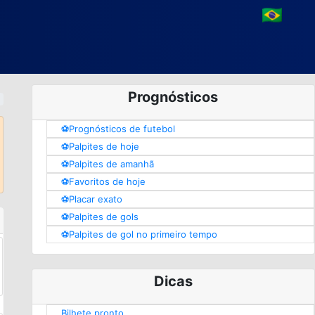
Prognósticos
⚽️Prognósticos de futebol
⚽️Palpites de hoje
⚽️Palpites de amanhã
⚽️Favoritos de hoje
⚽️Placar exato
⚽️Palpites de gols
⚽️Palpites de gol no primeiro tempo
Dicas
Bilhete pronto