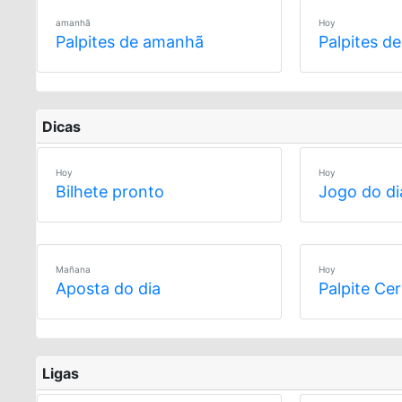
amanhã
Hoy
Palpites de amanhã
Palpites de
Dicas
Hoy
Hoy
Bilhete pronto
Jogo do di
Mañana
Hoy
Aposta do dia
Palpite Ce
Ligas