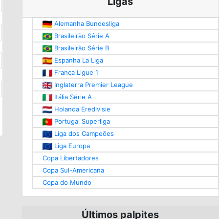
Ligas
Alemanha Bundesliga
Brasileirão Série A
Brasileirão Série B
Espanha La Liga
França Ligue 1
Inglaterra Premier League
Itália Série A
Holanda Eredivisie
Portugal Superliga
Liga dos Campeões
Liga Europa
Copa Libertadores
Copa Sul-Americana
Copa do Mundo
Últimos palpites