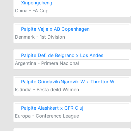
Xinpengcheng
China - FA Cup
Palpite Vejle x AB Copenhagen
Denmark - 1st Division
Palpite Def. de Belgrano x Los Andes
Argentina - Primera Nacional
Palpite Grindavik/Njardvik W x Throttur W
Islândia - Besta deild Women
Palpite Alashkert x CFR Cluj
Europa - Conference League