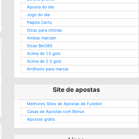
Aposta do dia
Jogo do dia
Palpite Certo
Dicas para vitórias
Ambas marcam
Dicas Bet365
Acima de 1.5 gols
Acima de 2.5 gols
Artilheiro para marcar
Site de apostas
Melhores Sites de Apostas de Futebol
Casas de Apostas com Bônus
Apostas grátis