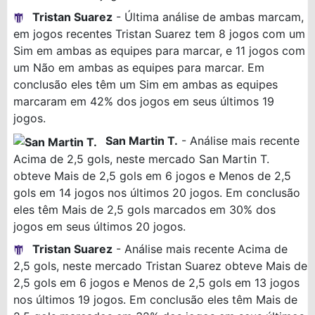
Tristan Suarez
- Última análise de ambas marcam,
em jogos recentes Tristan Suarez tem 8 jogos com um
Sim em ambas as equipes para marcar, e 11 jogos com
um Não em ambas as equipes para marcar. Em
conclusão eles têm um Sim em ambas as equipes
marcaram em 42% dos jogos em seus últimos 19
jogos.
San Martin T.
- Análise mais recente
Acima de 2,5 gols, neste mercado San Martin T.
obteve Mais de 2,5 gols em 6 jogos e Menos de 2,5
gols em 14 jogos nos últimos 20 jogos. Em conclusão
eles têm Mais de 2,5 gols marcados em 30% dos
jogos em seus últimos 20 jogos.
Tristan Suarez
- Análise mais recente Acima de
2,5 gols, neste mercado Tristan Suarez obteve Mais de
2,5 gols em 6 jogos e Menos de 2,5 gols em 13 jogos
nos últimos 19 jogos. Em conclusão eles têm Mais de