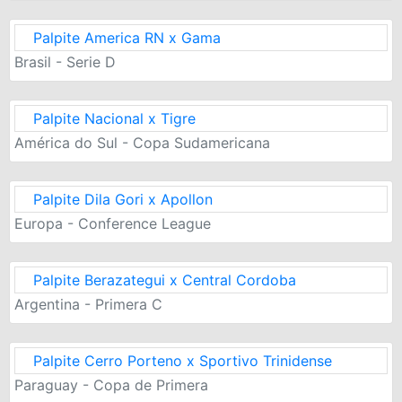
Palpite America RN x Gama
Brasil - Serie D
Palpite Nacional x Tigre
América do Sul - Copa Sudamericana
Palpite Dila Gori x Apollon
Europa - Conference League
Palpite Berazategui x Central Cordoba
Argentina - Primera C
Palpite Cerro Porteno x Sportivo Trinidense
Paraguay - Copa de Primera