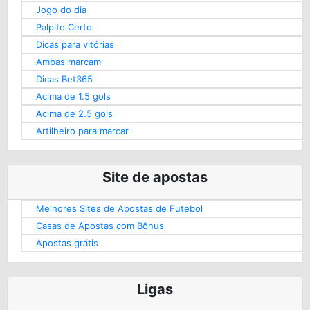
Jogo do dia
Palpite Certo
Dicas para vitórias
Ambas marcam
Dicas Bet365
Acima de 1.5 gols
Acima de 2.5 gols
Artilheiro para marcar
Site de apostas
Melhores Sites de Apostas de Futebol
Casas de Apostas com Bônus
Apostas grátis
Ligas