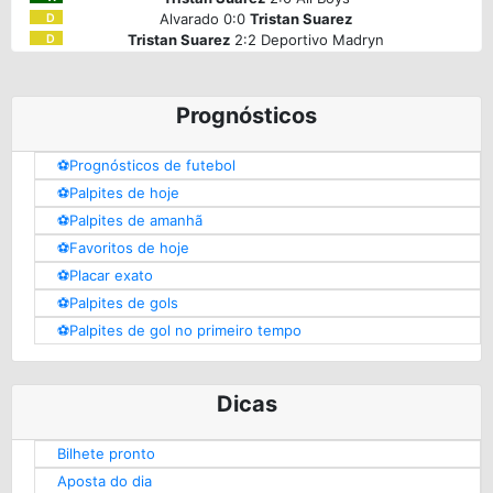
Alvarado 0:0
Tristan Suarez
D
Tristan Suarez
2:2 Deportivo Madryn
D
Prognósticos
⚽️Prognósticos de futebol
⚽️Palpites de hoje
⚽️Palpites de amanhã
⚽️Favoritos de hoje
⚽️Placar exato
⚽️Palpites de gols
⚽️Palpites de gol no primeiro tempo
Dicas
Bilhete pronto
Aposta do dia