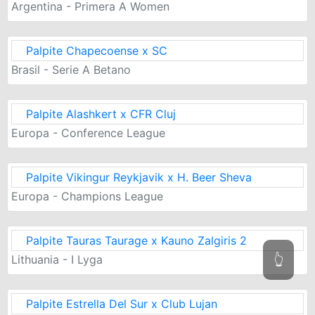
Argentina - Primera A Women
Palpite Chapecoense x SC
Brasil - Serie A Betano
Palpite Alashkert x CFR Cluj
Europa - Conference League
Palpite Vikingur Reykjavik x H. Beer Sheva
Europa - Champions League
Palpite Tauras Taurage x Kauno Zalgiris 2
👆
Lithuania - I Lyga
Palpite Estrella Del Sur x Club Lujan