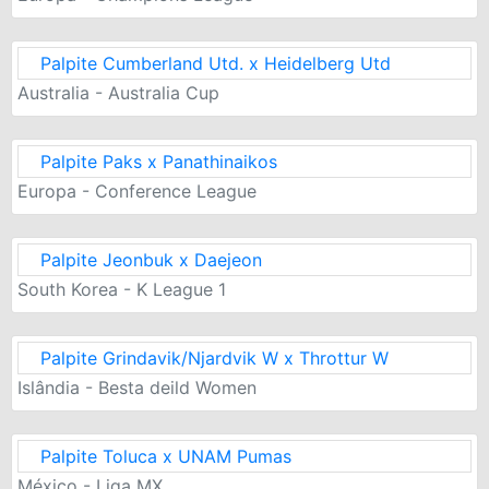
Palpite Cumberland Utd. x Heidelberg Utd
Australia - Australia Cup
Palpite Paks x Panathinaikos
Europa - Conference League
Palpite Jeonbuk x Daejeon
South Korea - K League 1
Palpite Grindavik/Njardvik W x Throttur W
Islândia - Besta deild Women
Palpite Toluca x UNAM Pumas
México - Liga MX