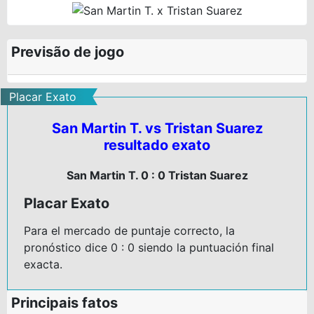
Previsão de jogo
Placar Exato
San Martin T. vs Tristan Suarez
resultado exato
San Martin T. 0 : 0 Tristan Suarez
Placar Exato
Para el mercado de puntaje correcto, la
pronóstico dice 0 : 0 siendo la puntuación final
exacta.
Principais fatos