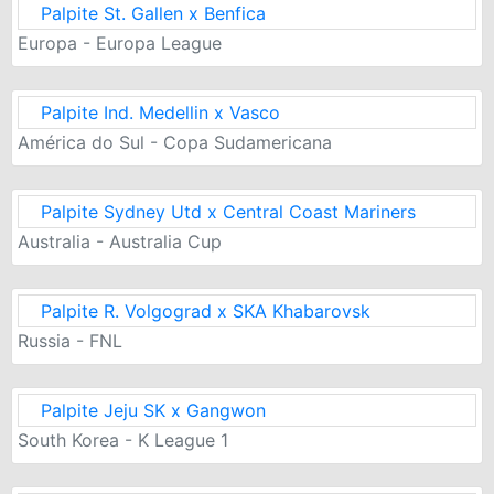
Palpite St. Gallen x Benfica
Europa - Europa League
Palpite Ind. Medellin x Vasco
América do Sul - Copa Sudamericana
Palpite Sydney Utd x Central Coast Mariners
Australia - Australia Cup
Palpite R. Volgograd x SKA Khabarovsk
Russia - FNL
Palpite Jeju SK x Gangwon
South Korea - K League 1