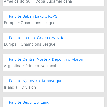
América do Sul - Copa Sudamericana
Palpite Sabah Baku x KuPS
Europa - Champions League
Palpite Larne x Crvena zvezda
Europa - Champions League
Palpite Central Norte x Deportivo Moron
Argentina - Primera Nacional
Palpite Njardvik x Kopavogur
Islândia - Division 1
Palpite Seoul E x Land