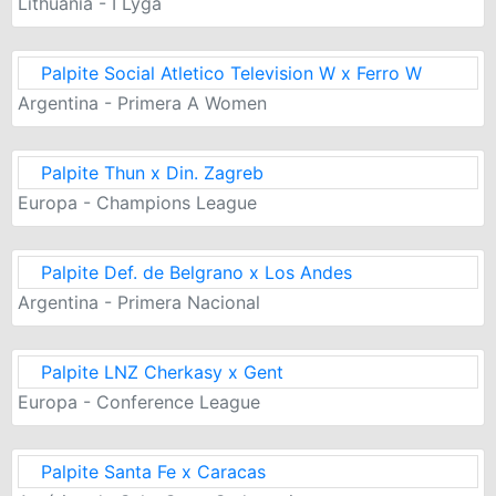
Lithuania - I Lyga
Palpite Social Atletico Television W x Ferro W
Argentina - Primera A Women
Palpite Thun x Din. Zagreb
Europa - Champions League
Palpite Def. de Belgrano x Los Andes
Argentina - Primera Nacional
Palpite LNZ Cherkasy x Gent
Europa - Conference League
Palpite Santa Fe x Caracas