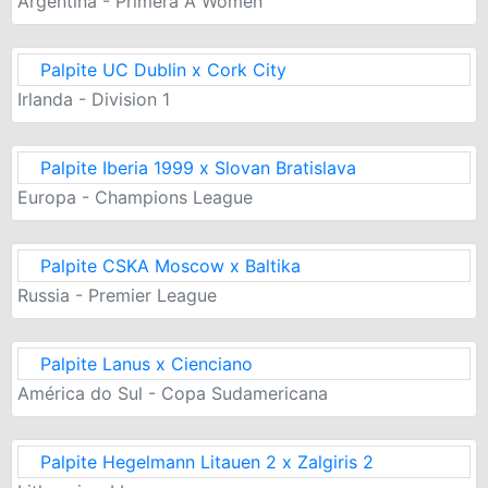
Argentina - Primera A Women
Palpite UC Dublin x Cork City
Irlanda - Division 1
Palpite Iberia 1999 x Slovan Bratislava
Europa - Champions League
Palpite CSKA Moscow x Baltika
Russia - Premier League
Palpite Lanus x Cienciano
América do Sul - Copa Sudamericana
Palpite Hegelmann Litauen 2 x Zalgiris 2