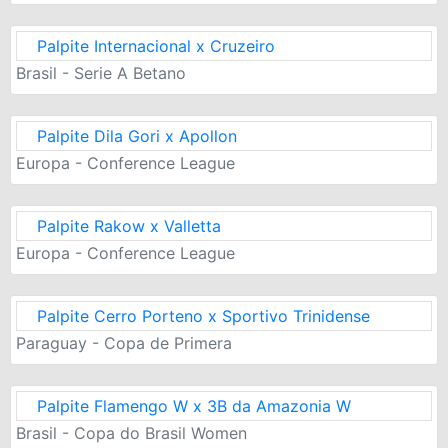
Palpite Internacional x Cruzeiro
Brasil - Serie A Betano
Palpite Dila Gori x Apollon
Europa - Conference League
Palpite Rakow x Valletta
Europa - Conference League
Palpite Cerro Porteno x Sportivo Trinidense
Paraguay - Copa de Primera
Palpite Flamengo W x 3B da Amazonia W
Brasil - Copa do Brasil Women