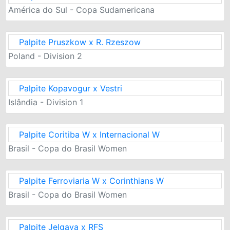
América do Sul - Copa Sudamericana
Palpite Pruszkow x R. Rzeszow
Poland - Division 2
Palpite Kopavogur x Vestri
Islândia - Division 1
Palpite Coritiba W x Internacional W
Brasil - Copa do Brasil Women
Palpite Ferroviaria W x Corinthians W
Brasil - Copa do Brasil Women
Palpite Jelgava x RFS