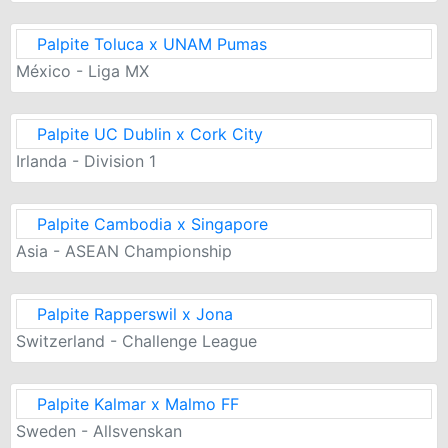
Palpite Toluca x UNAM Pumas
México - Liga MX
Palpite UC Dublin x Cork City
Irlanda - Division 1
Palpite Cambodia x Singapore
Asia - ASEAN Championship
Palpite Rapperswil x Jona
Switzerland - Challenge League
Palpite Kalmar x Malmo FF
Sweden - Allsvenskan