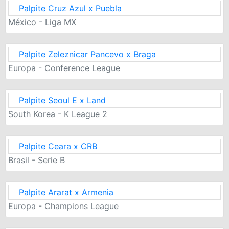
Palpite Cruz Azul x Puebla
México - Liga MX
Palpite Zeleznicar Pancevo x Braga
Europa - Conference League
Palpite Seoul E x Land
South Korea - K League 2
Palpite Ceara x CRB
Brasil - Serie B
Palpite Ararat x Armenia
Europa - Champions League