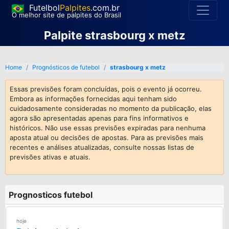
Futelbol
Palpites
.com.br
O melhor site de palpites do Brasil
Palpite strasbourg x metz
Home
Prognósticos de futebol
strasbourg x metz
Essas previsões foram concluídas, pois o evento já ocorreu.
Embora as informações fornecidas aqui tenham sido
cuidadosamente consideradas no momento da publicação, elas
agora são apresentadas apenas para fins informativos e
históricos. Não use essas previsões expiradas para nenhuma
aposta atual ou decisões de apostas. Para as previsões mais
recentes e análises atualizadas, consulte nossas listas de
previsões ativas e atuais.
Prognosticos futebol
hoje