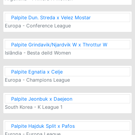
Palpite Dun. Streda x Velez Mostar
Europa - Conference League
Palpite Grindavik/Njardvik W x Throttur W
Islândia - Besta deild Women
Palpite Egnatia x Celje
Europa - Champions League
Palpite Jeonbuk x Daejeon
South Korea - K League 1
Palpite Hajduk Split x Pafos
Europa - Europa League