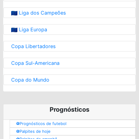
Liga dos Campeões
Liga Europa
Copa Libertadores
Copa Sul-Americana
Copa do Mundo
Prognósticos
⚽️Prognósticos de futebol
⚽️Palpites de hoje