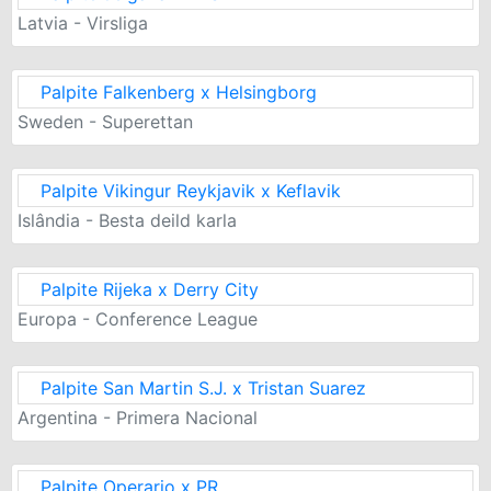
Latvia - Virsliga
Palpite Falkenberg x Helsingborg
Sweden - Superettan
Palpite Vikingur Reykjavik x Keflavik
Islândia - Besta deild karla
Palpite Rijeka x Derry City
Europa - Conference League
Palpite San Martin S.J. x Tristan Suarez
Argentina - Primera Nacional
Palpite Operario x PR