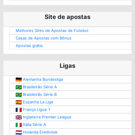
Site de apostas
Melhores Sites de Apostas de Futebol
Casas de Apostas com Bônus
Apostas grátis
Ligas
Alemanha Bundesliga
Brasileirão Série A
Brasileirão Série B
Espanha La Liga
França Ligue 1
Inglaterra Premier League
Itália Série A
Holanda Eredivisie