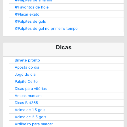
⚽️Palpites de amanhã
⚽️Favoritos de hoje
⚽️Placar exato
⚽️Palpites de gols
⚽️Palpites de gol no primeiro tempo
Dicas
Bilhete pronto
Aposta do dia
Jogo do dia
Palpite Certo
Dicas para vitórias
Ambas marcam
Dicas Bet365
Acima de 1.5 gols
Acima de 2.5 gols
Artilheiro para marcar