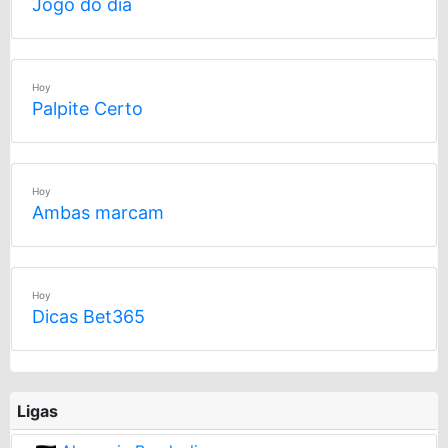
Jogo do dia
Hoy
Palpite Certo
Hoy
Ambas marcam
Hoy
Dicas Bet365
Ligas