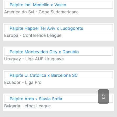
Palpite Ind. Medellin x Vasco
América do Sul - Copa Sudamericana
Palpite Hapoel Tel Aviv x Ludogorets
Europa - Conference League
Palpite Montevideo City x Danubio
Uruguay - Liga AUF Uruguaya
Palpite U. Catolica x Barcelona SC
Ecuador - Liga Pro
👆
Palpite Arda x Slavia Sofia
Bulgaria - efbet League