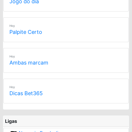
Jogo do dia
Hoy
Palpite Certo
Hoy
Ambas marcam
Hoy
Dicas Bet365
Ligas