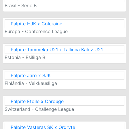
Brasil - Serie B
Palpite HJK x Coleraine
Europa - Conference League
Palpite Tammeka U21 x Tallinna Kalev U21
Estonia - Esiliiga B
Palpite Jaro x SJK
Finlândia - Veikkausliiga
Palpite Etoile x Carouge
Switzerland - Challenge League
Palpite Vasteras SK x Orgryte