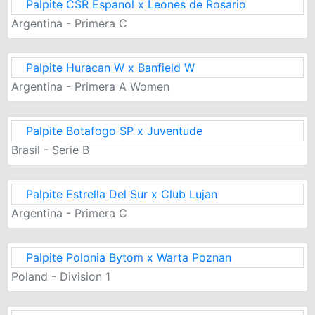
Palpite CSR Espanol x Leones de Rosario
Argentina - Primera C
Palpite Huracan W x Banfield W
Argentina - Primera A Women
Palpite Botafogo SP x Juventude
Brasil - Serie B
Palpite Estrella Del Sur x Club Lujan
Argentina - Primera C
Palpite Polonia Bytom x Warta Poznan
Poland - Division 1