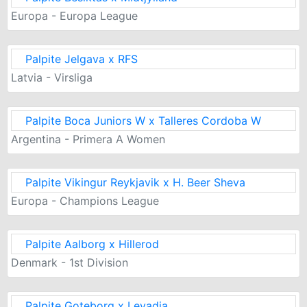
Europa - Europa League
Palpite Jelgava x RFS
Latvia - Virsliga
Palpite Boca Juniors W x Talleres Cordoba W
Argentina - Primera A Women
Palpite Vikingur Reykjavik x H. Beer Sheva
Europa - Champions League
Palpite Aalborg x Hillerod
Denmark - 1st Division
Palpite Goteborg x Levadia