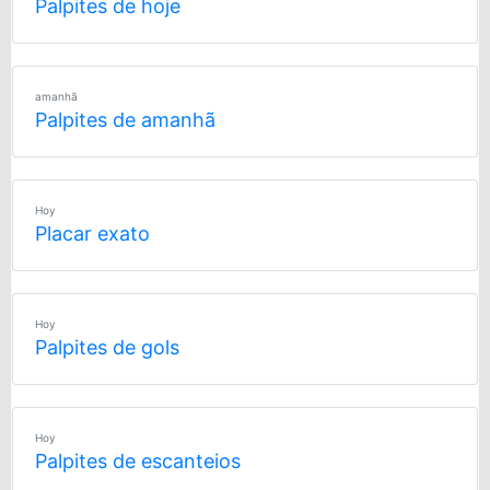
Palpites de hoje
amanhã
Palpites de amanhã
Hoy
Placar exato
Hoy
Palpites de gols
Hoy
Palpites de escanteios