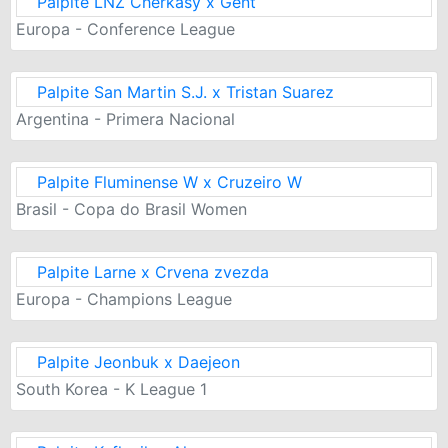
Palpite LNZ Cherkasy x Gent
Europa - Conference League
Palpite San Martin S.J. x Tristan Suarez
Argentina - Primera Nacional
Palpite Fluminense W x Cruzeiro W
Brasil - Copa do Brasil Women
Palpite Larne x Crvena zvezda
Europa - Champions League
Palpite Jeonbuk x Daejeon
South Korea - K League 1