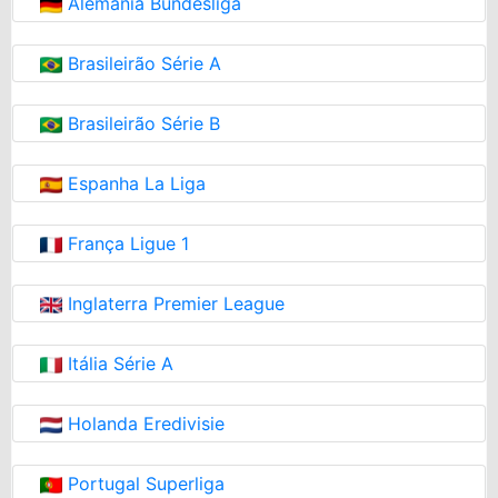
Alemania Bundesliga
Brasileirão Série A
Brasileirão Série B
Espanha La Liga
França Ligue 1
Inglaterra Premier League
Itália Série A
Holanda Eredivisie
Portugal Superliga