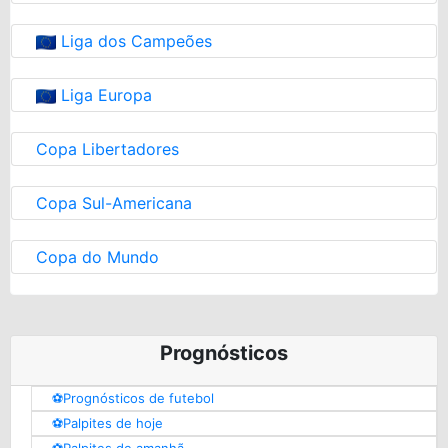
Liga dos Campeões
Liga Europa
Copa Libertadores
Copa Sul-Americana
Copa do Mundo
Prognósticos
⚽️Prognósticos de futebol
⚽️Palpites de hoje