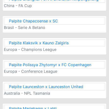
China - FA Cup
Palpite Chapecoense x SC
Brasil - Serie A Betano
Palpite Klaksvik x Kauno Zalgiris
Europa - Champions League
Palpite Polissya Zhytomyr x FC Copenhagen
Europa - Conference League
Palpite Launceston x Launceston United
Australia - NPL Tasmania
Palpite Mariehamn x Lahti