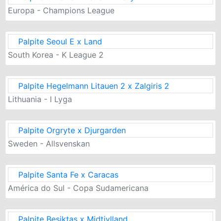
Europa - Champions League
Palpite Seoul E x Land
South Korea - K League 2
Palpite Hegelmann Litauen 2 x Zalgiris 2
Lithuania - I Lyga
Palpite Orgryte x Djurgarden
Sweden - Allsvenskan
Palpite Santa Fe x Caracas
América do Sul - Copa Sudamericana
Palpite Besiktas x Midtjylland