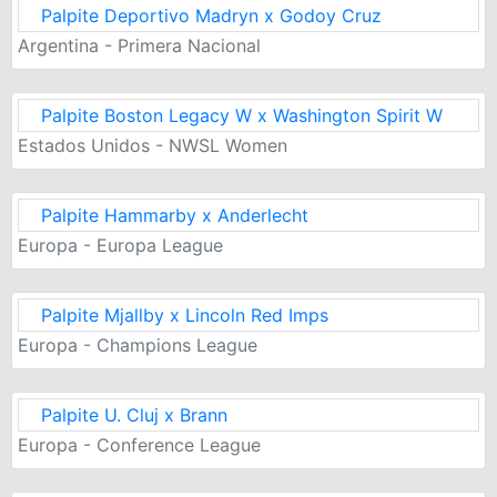
Palpite Deportivo Madryn x Godoy Cruz
Argentina - Primera Nacional
Palpite Boston Legacy W x Washington Spirit W
Estados Unidos - NWSL Women
Palpite Hammarby x Anderlecht
Europa - Europa League
Palpite Mjallby x Lincoln Red Imps
Europa - Champions League
Palpite U. Cluj x Brann
Europa - Conference League