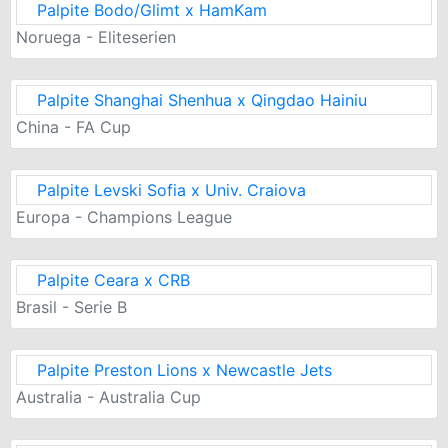
Palpite Bodo/Glimt x HamKam
Noruega - Eliteserien
Palpite Shanghai Shenhua x Qingdao Hainiu
China - FA Cup
Palpite Levski Sofia x Univ. Craiova
Europa - Champions League
Palpite Ceara x CRB
Brasil - Serie B
Palpite Preston Lions x Newcastle Jets
Australia - Australia Cup