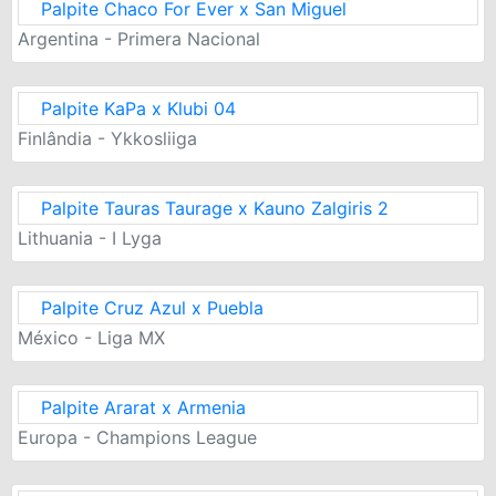
Palpite Chaco For Ever x San Miguel
Argentina - Primera Nacional
Palpite KaPa x Klubi 04
Finlândia - Ykkosliiga
Palpite Tauras Taurage x Kauno Zalgiris 2
Lithuania - I Lyga
Palpite Cruz Azul x Puebla
México - Liga MX
Palpite Ararat x Armenia
Europa - Champions League