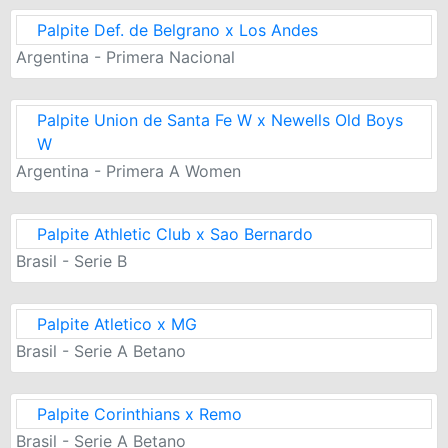
Palpite Def. de Belgrano x Los Andes
Argentina - Primera Nacional
Palpite Union de Santa Fe W x Newells Old Boys
W
Argentina - Primera A Women
Palpite Athletic Club x Sao Bernardo
Brasil - Serie B
Palpite Atletico x MG
Brasil - Serie A Betano
Palpite Corinthians x Remo
Brasil - Serie A Betano