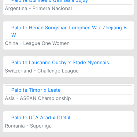
Argentina - Primera Nacional
Palpite Henan Songshan Longmen W x Zhejiang B
W
China - League One Women
Palpite Lausanne Ouchy x Stade Nyonnais
Switzerland - Challenge League
Palpite Timor x Leste
Asia - ASEAN Championship
Palpite UTA Arad x Otelul
Romania - Superliga