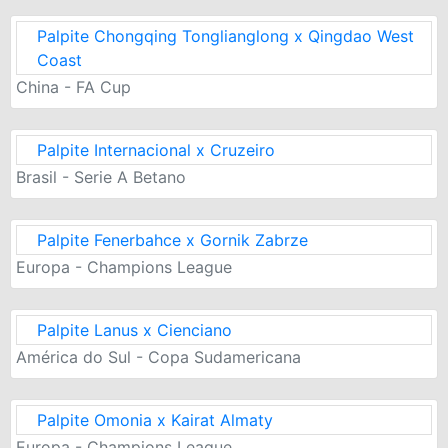
Palpite Chongqing Tonglianglong x Qingdao West
Coast
China - FA Cup
Palpite Internacional x Cruzeiro
Brasil - Serie A Betano
Palpite Fenerbahce x Gornik Zabrze
Europa - Champions League
Palpite Lanus x Cienciano
América do Sul - Copa Sudamericana
Palpite Omonia x Kairat Almaty
Europa - Champions League