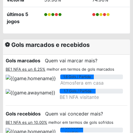
últimos 5
jogos
⚽ Gols marcados e recebidos
Gols marcados
Quem vai marcar mais?
BE1 NFA es un 6.25%
melhor em termos de gols marcados
1.6 Gols / Partida
Atmosfera em casa
1.7 Gols / Partida
BE1 NFA visitante
Gols recebidos
Quem vai conceder mais?
BE1 NFA es un 10.00%
melhor em termos de gols sofridos
1.1 concedido
/ partido