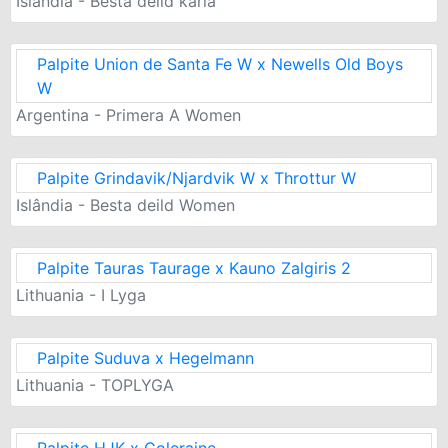
Islândia - Besta deild karla
Palpite Union de Santa Fe W x Newells Old Boys
W
Argentina - Primera A Women
Palpite Grindavik/Njardvik W x Throttur W
Islândia - Besta deild Women
Palpite Tauras Taurage x Kauno Zalgiris 2
Lithuania - I Lyga
Palpite Suduva x Hegelmann
Lithuania - TOPLYGA
Palpite HJK x Coleraine