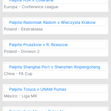
Europa - Conference League
Palpite Radomiak Radom x Wieczysta Krakow
Poland - Ekstraklasa
Palpite Pruszkow x R. Rzeszow
Poland - Division 2
Palpite Shanghai Port x Shenzhen Xinpengcheng
China - FA Cup
Palpite Toluca x UNAM Pumas
México - Liga MX