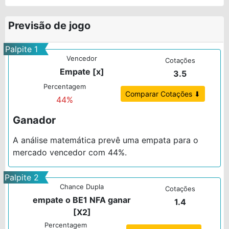
Previsão de jogo
Palpite 1
Vencedor
Cotações
Empate [x]
3.5
Percentagem
Comparar Cotações ⬇
44%
Ganador
A análise matemática prevê uma empata para o
mercado vencedor com 44%.
Palpite 2
Chance Dupla
Cotações
empate o BE1 NFA ganar
1.4
[X2]
Percentagem