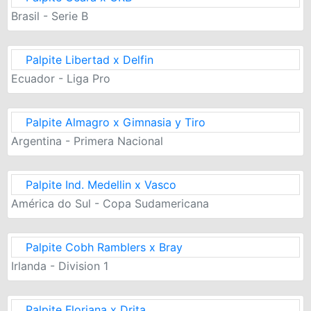
Brasil - Serie B
Palpite Libertad x Delfin
Ecuador - Liga Pro
Palpite Almagro x Gimnasia y Tiro
Argentina - Primera Nacional
Palpite Ind. Medellin x Vasco
América do Sul - Copa Sudamericana
Palpite Cobh Ramblers x Bray
Irlanda - Division 1
Palpite Floriana x Drita