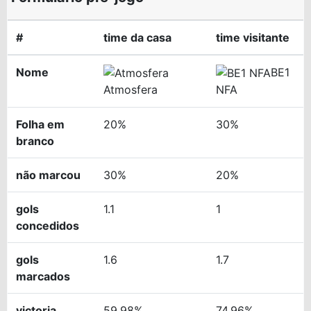
#
time da casa
time visitante
Nome
BE1
Atmosfera
NFA
Folha em
20%
30%
branco
não marcou
30%
20%
gols
1.1
1
concedidos
gols
1.6
1.7
marcados
victoria
59.98%
74.96%