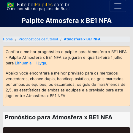
Futelbol
Palpites
.com.br
O melhor site de palpites do Brasil
Palpite Atmosfera x BE1 NFA
Home
Prognósticos de futebol
Atmosfera x BE1 NFA
Confira o melhor prognóstico e palpite para Atmosfera x BE1 NFA
- Palpite Atmosfera x BE1 NFA se jugarán el quarta-feira 1 julho
para
Lithuania - I Lyga
.
Abaixo você encontrará a melhor previsão para os mercados
vencedores, chance dupla, handicap asiático, os gols marcados
por ambas as equipes, os escanteios, os gols de mais/menos de
2,5, as estatísticas de ambas as equipes e a previsão para este
jogo entre Atmosfera x BE1 NFA
Pronóstico para Atmosfera x BE1 NFA