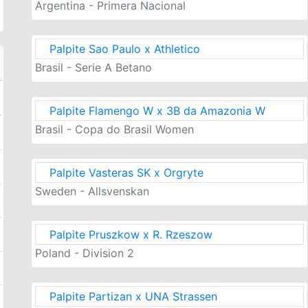
Argentina - Primera Nacional
Palpite Sao Paulo x Athletico
Brasil - Serie A Betano
Palpite Flamengo W x 3B da Amazonia W
Brasil - Copa do Brasil Women
Palpite Vasteras SK x Orgryte
Sweden - Allsvenskan
Palpite Pruszkow x R. Rzeszow
Poland - Division 2
Palpite Partizan x UNA Strassen