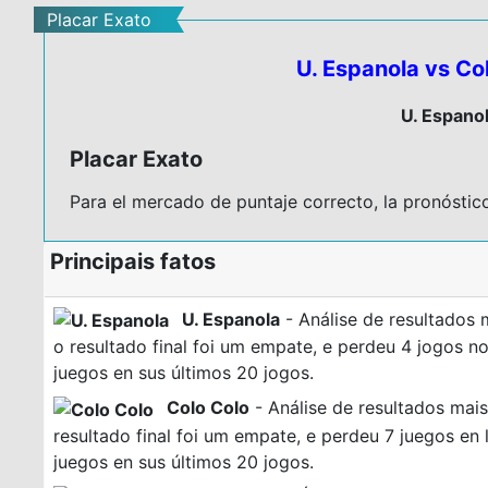
Placar Exato
U. Espanola vs Co
U. Espanol
Placar Exato
Para el mercado de puntaje correcto, la pronóstico 
Principais fatos
U. Espanola
- Análise de resultados 
o resultado final foi um empate, e perdeu 4 jogos n
juegos en sus últimos 20 jogos.
Colo Colo
- Análise de resultados mai
resultado final foi um empate, e perdeu 7 juegos en
juegos en sus últimos 20 jogos.