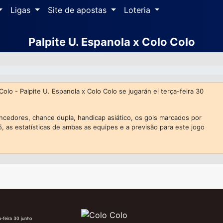
Ligas
Site de apostas
Loteria
Palpite U. Espanola x Colo Colo
olo - Palpite U. Espanola x Colo Colo se jugarán el terça-feira 30
cedores, chance dupla, handicap asiático, os gols marcados por
 as estatísticas de ambas as equipes e a previsão para este jogo
a-feira 30 junho