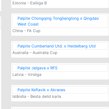
Estonia - Esiliiga B
Palpite Chongqing Tonglianglong x Qingdao
West Coast
China - FA Cup
Palpite Cumberland Utd. x Heidelberg Utd
Australia - Australia Cup
Palpite Jelgava x RFS
Latvia - Virsliga
Palpite Keflavik x Akranes
Islândia - Besta deild karla