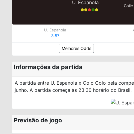
U. Espanola
Chile
U. Espanola
3.87
Melhores Odds
Informações da partida
A partida entre U. Espanola x Colo Colo pela comp
junho. A partida começa às 23:30 horário do Brasil.
Previsão de jogo