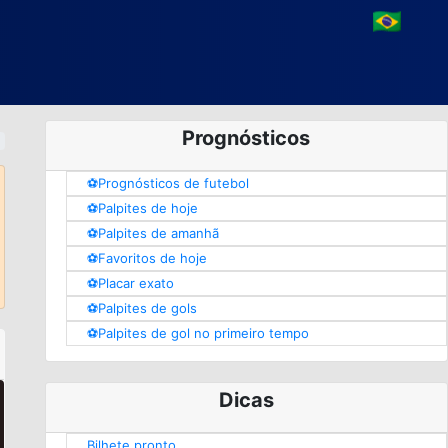
Prognósticos
⚽️Prognósticos de futebol
⚽️Palpites de hoje
⚽️Palpites de amanhã
⚽️Favoritos de hoje
⚽️Placar exato
⚽️Palpites de gols
⚽️Palpites de gol no primeiro tempo
Dicas
Bilhete pronto