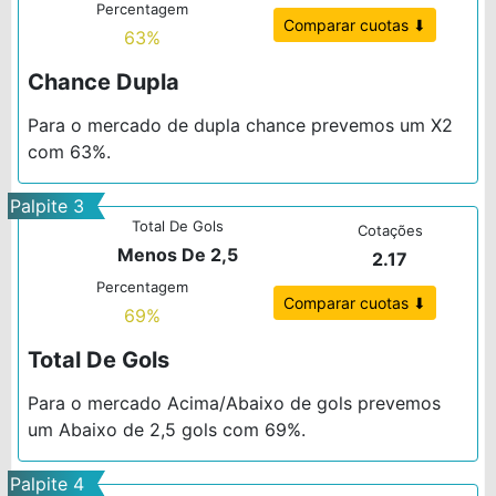
Percentagem
Comparar cuotas ⬇
63%
Chance Dupla
Para o mercado de dupla chance prevemos um X2
com 63%.
Palpite 3
Total De Gols
Cotações
Menos De 2,5
2.17
Percentagem
Comparar cuotas ⬇
69%
Total De Gols
Para o mercado Acima/Abaixo de gols prevemos
um Abaixo de 2,5 gols com 69%.
Palpite 4