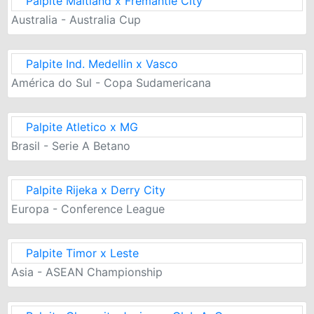
Palpite Maitland x Fremantle City
Australia - Australia Cup
Palpite Ind. Medellin x Vasco
América do Sul - Copa Sudamericana
Palpite Atletico x MG
Brasil - Serie A Betano
Palpite Rijeka x Derry City
Europa - Conference League
Palpite Timor x Leste
Asia - ASEAN Championship