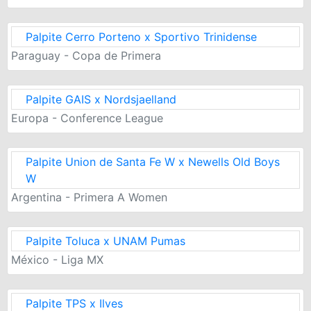
Palpite Cerro Porteno x Sportivo Trinidense
Paraguay - Copa de Primera
Palpite GAIS x Nordsjaelland
Europa - Conference League
Palpite Union de Santa Fe W x Newells Old Boys
W
Argentina - Primera A Women
Palpite Toluca x UNAM Pumas
México - Liga MX
Palpite TPS x Ilves