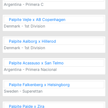
Argentina - Primera C
Palpite Vejle x AB Copenhagen
Denmark - 1st Division
Palpite Aalborg x Hillerod
Denmark - 1st Division
Palpite Acassuso x San Telmo
Argentina - Primera Nacional
Palpite Falkenberg x Helsingborg
Sweden - Superettan
Palpite Paide x Zira