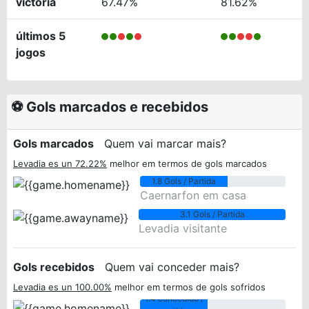
victoria
67.47%
81.62%
últimos 5
jogos
⚽ Gols marcados e recebidos
Gols marcados
Quem vai marcar mais?
Levadia es un 72.22%
melhor em termos de gols marcados
1.8 Gols / Partida
Caernarfon em casa
3.1 Gols / Partida
Levadia visitante
Gols recebidos
Quem vai conceder mais?
Levadia es un 100.00%
melhor em termos de gols sofridos
1.4 concedido /