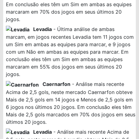
Em conclusão eles têm um Sim em ambas as equipes
marcaram em 70% dos jogos em seus últimos 20
jogos.
Levadia
- Última análise de ambas
marcam, em jogos recentes Levadia tem 11 jogos com
um Sim em ambas as equipes para marcar, e 9 jogos
com um Não em ambas as equipes para marcar. Em
conclusão eles têm um Sim em ambas as equipes
marcaram em 55% dos jogos em seus últimos 20
jogos.
Caernarfon
- Análise mais recente
Acima de 2,5 gols, neste mercado Caernarfon obteve
Mais de 2,5 gols em 14 jogos e Menos de 2,5 gols em
6 jogos nos últimos 20 jogos. Em conclusão eles têm
Mais de 2,5 gols marcados em 70% dos jogos em seus
últimos 20 jogos.
Levadia
- Análise mais recente Acima de