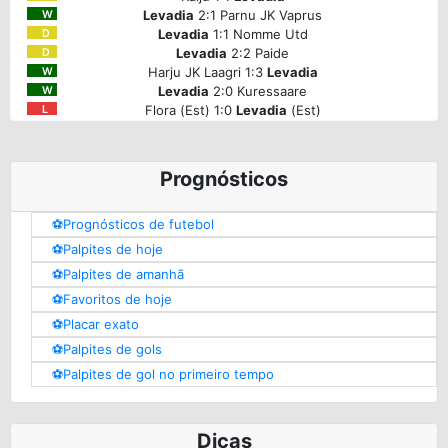
Levadia
2:1 Parnu JK Vaprus
W
Levadia
1:1 Nomme Utd
D
Levadia
2:2 Paide
D
Harju JK Laagri 1:3
Levadia
W
Levadia
2:0 Kuressaare
W
Flora (Est) 1:0
Levadia
(Est)
L
Prognósticos
⚽️Prognósticos de futebol
⚽️Palpites de hoje
⚽️Palpites de amanhã
⚽️Favoritos de hoje
⚽️Placar exato
⚽️Palpites de gols
⚽️Palpites de gol no primeiro tempo
Dicas