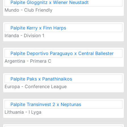
Palpite Gloggnitz x Wiener Neustadt
Mundo - Club Friendly
Palpite Kerry x Finn Harps
Irlanda - Division 1
Palpite Deportivo Paraguayo x Central Ballester
Argentina - Primera C
Palpite Paks x Panathinaikos
Europa - Conference League
Palpite Transinvest 2 x Neptunas
Lithuania - I Lyga