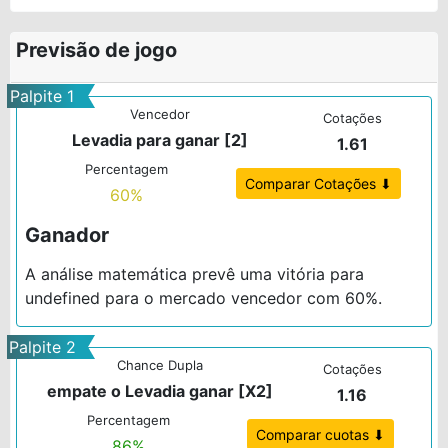
Previsão de jogo
Palpite 1
Vencedor
Cotações
Levadia para ganar [2]
1.61
Percentagem
Comparar Cotações ⬇
60%
Ganador
A análise matemática prevê uma vitória para
undefined para o mercado vencedor com 60%.
Palpite 2
Chance Dupla
Cotações
empate o Levadia ganar [X2]
1.16
Percentagem
Comparar cuotas ⬇
86%