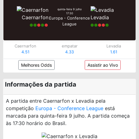
quinta-feira 9 julho
17:30
Caernarfon
Levadia
Europa - Conference
League
Caernarfon
empatar
Levadia
4.51
4.33
1.61
Melhores Odds
Assistir ao Vivo
Informações da partida
A partida entre Caernarfon x Levadia pela
competição
Europa - Conference League
está
marcada para quinta-feira 9 julho. A partida começa
às 17:30 horário do Brasil.