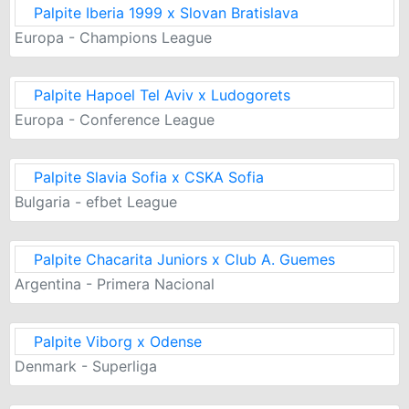
Palpite Iberia 1999 x Slovan Bratislava
Europa - Champions League
Palpite Hapoel Tel Aviv x Ludogorets
Europa - Conference League
Palpite Slavia Sofia x CSKA Sofia
Bulgaria - efbet League
Palpite Chacarita Juniors x Club A. Guemes
Argentina - Primera Nacional
Palpite Viborg x Odense
Denmark - Superliga