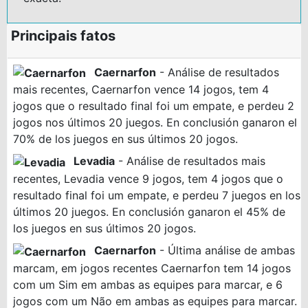
Principais fatos
Caernarfon
- Análise de resultados
mais recentes, Caernarfon vence 14 jogos, tem 4
jogos que o resultado final foi um empate, e perdeu 2
jogos nos últimos 20 juegos. En conclusión ganaron el
70% de los juegos en sus últimos 20 jogos.
Levadia
- Análise de resultados mais
recentes, Levadia vence 9 jogos, tem 4 jogos que o
resultado final foi um empate, e perdeu 7 juegos en los
últimos 20 juegos. En conclusión ganaron el 45% de
los juegos en sus últimos 20 jogos.
Caernarfon
- Última análise de ambas
marcam, em jogos recentes Caernarfon tem 14 jogos
com um Sim em ambas as equipes para marcar, e 6
jogos com um Não em ambas as equipes para marcar.