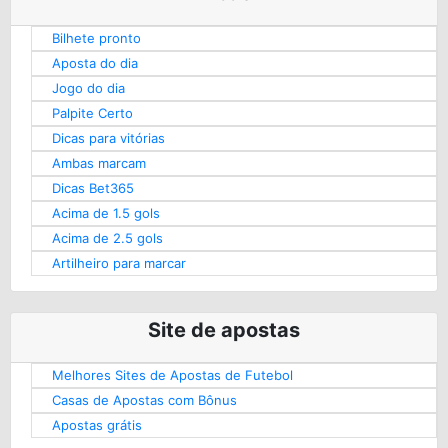
Bilhete pronto
Aposta do dia
Jogo do dia
Palpite Certo
Dicas para vitórias
Ambas marcam
Dicas Bet365
Acima de 1.5 gols
Acima de 2.5 gols
Artilheiro para marcar
Site de apostas
Melhores Sites de Apostas de Futebol
Casas de Apostas com Bônus
Apostas grátis