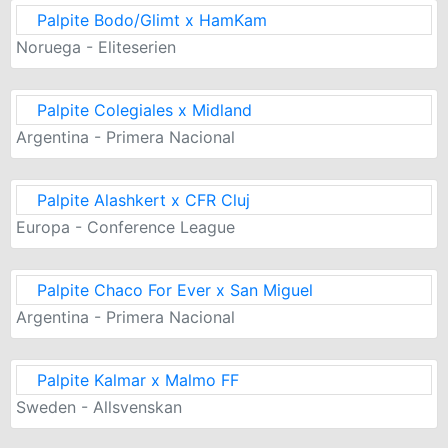
Palpite Bodo/Glimt x HamKam
Noruega - Eliteserien
Palpite Colegiales x Midland
Argentina - Primera Nacional
Palpite Alashkert x CFR Cluj
Europa - Conference League
Palpite Chaco For Ever x San Miguel
Argentina - Primera Nacional
Palpite Kalmar x Malmo FF
Sweden - Allsvenskan