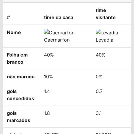
time
#
time da casa
visitante
Nome
Caernarfon
Levadia
Folha em
40%
40%
branco
não marcou
10%
0%
gols
1.4
0.7
concedidos
gols
1.8
3.1
marcados