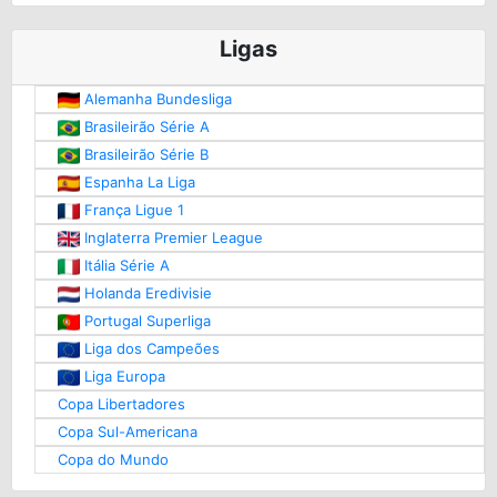
Ligas
Alemanha Bundesliga
Brasileirão Série A
Brasileirão Série B
Espanha La Liga
França Ligue 1
Inglaterra Premier League
Itália Série A
Holanda Eredivisie
Portugal Superliga
Liga dos Campeões
Liga Europa
Copa Libertadores
Copa Sul-Americana
Copa do Mundo