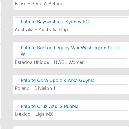
Brasil - Serie A Betano
Palpite Bayswater x Sydney FC
Australia - Australia Cup
Palpite Boston Legacy W x Washington Spirit
W
Estados Unidos - NWSL Women
Palpite Odra Opole x Arka Gdynia
Poland - Division 1
Palpite Cruz Azul x Puebla
México - Liga MX