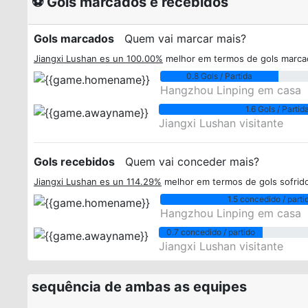
⚽ Gols marcados e recebidos
Gols marcados
Quem vai marcar mais?
Jiangxi Lushan es un 100.00%
melhor em termos de gols marca
0.8 Gols / Partida
Hangzhou Linping em casa
1.6 Gols / Partid
Jiangxi Lushan visitante
Gols recebidos
Quem vai conceder mais?
Jiangxi Lushan es un 114.29%
melhor em termos de gols sofrid
1.5 concedido / parti
Hangzhou Linping em casa
0.7 concedido / partido
Jiangxi Lushan visitante
sequência de ambas as equipes