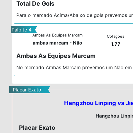
Total De Gols
Para o mercado Acima/Abaixo de gols prevemos u
Palpite 4
Ambas As Equipes Marcam
Cotações
ambas marcam - Não
1.77
Ambas As Equipes Marcam
No mercado Ambas Marcam prevemos um Não em a
Placar Exato
Hangzhou Linping vs Ji
Hangzhou Linpin
Placar Exato