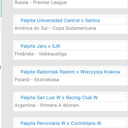
Russia - Premier League
Palpite Universidad Central x Santos
América do Sul - Copa Sudamericana
Palpite Jaro x SJK
Finlândia - Veikkausliiga
l
Palpite Radomiak Radom x Wieczysta Krakow
Poland - Ekstraklasa
Palpite San Luis W x Racing Club W
Argentina - Primera A Women
Palpite Ferroviaria W x Corinthians W