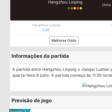
Hangzhou Linping
China
Hangzhou Linping
3.42
Melhores Odds
Informações da partida
A partida entre Hangzhou Linping x Jiangxi Lushan
quarta-feira 8 julho. A partida começa às 11:30 horár
Previsão de jogo
Palpite 1