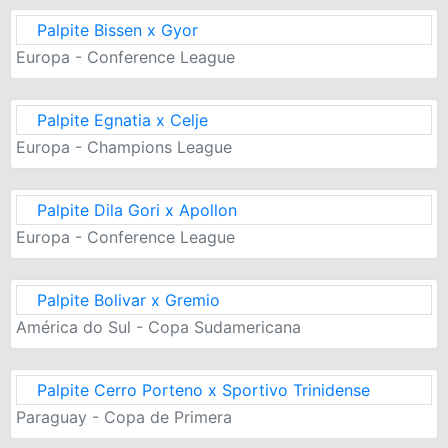
Palpite Bissen x Gyor
Europa - Conference League
Palpite Egnatia x Celje
Europa - Champions League
Palpite Dila Gori x Apollon
Europa - Conference League
Palpite Bolivar x Gremio
América do Sul - Copa Sudamericana
Palpite Cerro Porteno x Sportivo Trinidense
Paraguay - Copa de Primera