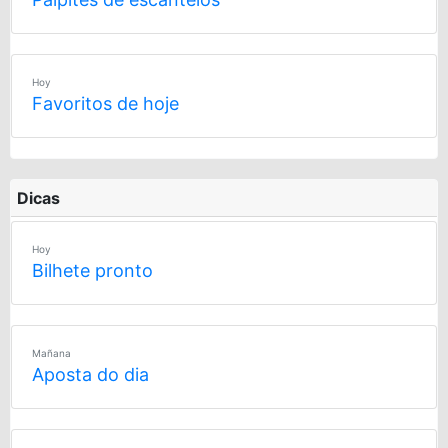
Hoy
Favoritos de hoje
Dicas
Hoy
Bilhete pronto
Mañana
Aposta do dia