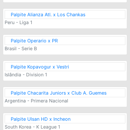
Palpite Alianza Atl. x Los Chankas
Peru - Liga 1
Palpite Operario x PR
Brasil - Serie B
Palpite Kopavogur x Vestri
Islândia - Division 1
Palpite Chacarita Juniors x Club A. Guemes
Argentina - Primera Nacional
Palpite Ulsan HD x Incheon
South Korea - K League 1