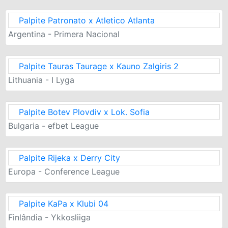
Palpite Patronato x Atletico Atlanta
Argentina - Primera Nacional
Palpite Tauras Taurage x Kauno Zalgiris 2
Lithuania - I Lyga
Palpite Botev Plovdiv x Lok. Sofia
Bulgaria - efbet League
Palpite Rijeka x Derry City
Europa - Conference League
Palpite KaPa x Klubi 04
Finlândia - Ykkosliiga