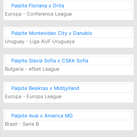
Palpite Floriana x Drita
Europa - Conference League
Palpite Montevideo City x Danubio
Uruguay - Liga AUF Uruguaya
Palpite Slavia Sofia x CSKA Sofia
Bulgaria - efbet League
Palpite Besiktas x Midtjylland
Europa - Europa League
Palpite Avai x America MG
Brasil - Serie B