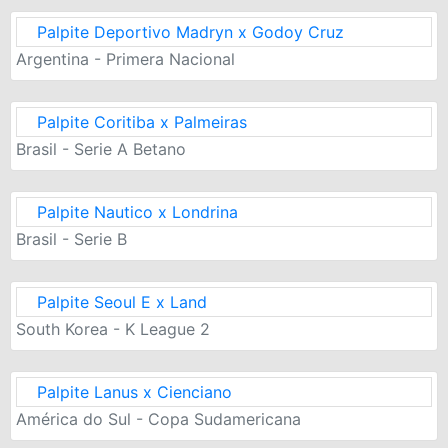
Palpite Deportivo Madryn x Godoy Cruz
Argentina - Primera Nacional
Palpite Coritiba x Palmeiras
Brasil - Serie A Betano
Palpite Nautico x Londrina
Brasil - Serie B
Palpite Seoul E x Land
South Korea - K League 2
Palpite Lanus x Cienciano
América do Sul - Copa Sudamericana