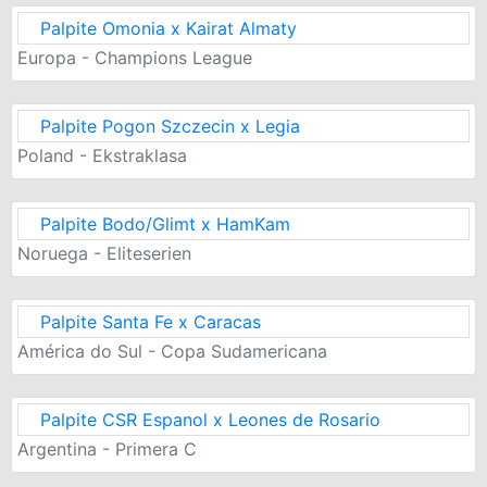
Palpite Omonia x Kairat Almaty
Europa - Champions League
Palpite Pogon Szczecin x Legia
Poland - Ekstraklasa
Palpite Bodo/Glimt x HamKam
Noruega - Eliteserien
Palpite Santa Fe x Caracas
América do Sul - Copa Sudamericana
Palpite CSR Espanol x Leones de Rosario
Argentina - Primera C