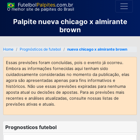
Futelbol
Palpites
.com.br
O melhor site de palpites do Brasil
Palpite nueva chicago x almirante
brown
Home
Prognósticos de futebol
nueva chicago x almirante brown
Essas previsões foram concluídas, pois o evento já ocorreu.
Embora as informações fornecidas aqui tenham sido
cuidadosamente consideradas no momento da publicação, elas
agora são apresentadas apenas para fins informativos e
históricos. Não use essas previsões expiradas para nenhuma
aposta atual ou decisões de apostas. Para as previsões mais
recentes e análises atualizadas, consulte nossas listas de
previsões ativas e atuais.
Prognosticos futebol