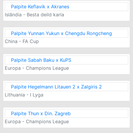
Palpite Keflavik x Akranes
Islândia - Besta deild karla
Palpite Yunnan Yukun x Chengdu Rongcheng
China - FA Cup
Palpite Sabah Baku x KuPS
Europa - Champions League
Palpite Hegelmann Litauen 2 x Zalgiris 2
Lithuania - I Lyga
Palpite Thun x Din. Zagreb
Europa - Champions League