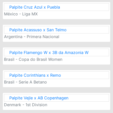
Palpite Cruz Azul x Puebla
México - Liga MX
Palpite Acassuso x San Telmo
Argentina - Primera Nacional
Palpite Flamengo W x 3B da Amazonia W
Brasil - Copa do Brasil Women
Palpite Corinthians x Remo
Brasil - Serie A Betano
Palpite Vejle x AB Copenhagen
Denmark - 1st Division