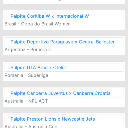
Palpite Coritiba W x Internacional W
Brasil - Copa do Brasil Women
Palpite Deportivo Paraguayo x Central Ballester
Argentina - Primera C
Palpite UTA Arad x Otelul
Romania - Superliga
Palpite Canberra Juventus x Canberra Croatia
Australia - NPL ACT
Palpite Preston Lions x Newcastle Jets
Australia - Australia Cup