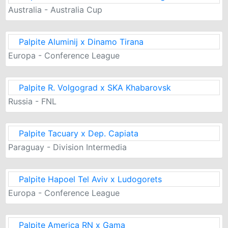
Australia - Australia Cup
Palpite Aluminij x Dinamo Tirana
Europa - Conference League
Palpite R. Volgograd x SKA Khabarovsk
Russia - FNL
Palpite Tacuary x Dep. Capiata
Paraguay - Division Intermedia
Palpite Hapoel Tel Aviv x Ludogorets
Europa - Conference League
Palpite America RN x Gama