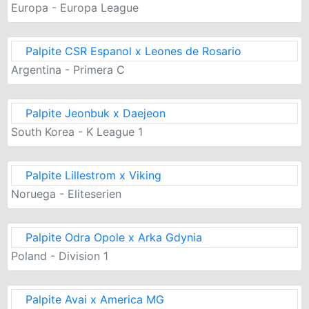
Europa - Europa League
Palpite CSR Espanol x Leones de Rosario
Argentina - Primera C
Palpite Jeonbuk x Daejeon
South Korea - K League 1
Palpite Lillestrom x Viking
Noruega - Eliteserien
Palpite Odra Opole x Arka Gdynia
Poland - Division 1
Palpite Avai x America MG