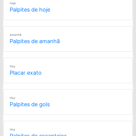
hoje
Palpites de hoje
amanhã
Palpites de amanhã
Hoy
Placar exato
Hoy
Palpites de gols
Hoy
Palpites de escanteios