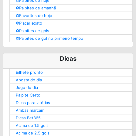
⚽️Palpites de hoje
⚽️Palpites de amanhã
⚽️Favoritos de hoje
⚽️Placar exato
⚽️Palpites de gols
⚽️Palpites de gol no primeiro tempo
Dicas
Bilhete pronto
Aposta do dia
Jogo do dia
Palpite Certo
Dicas para vitórias
Ambas marcam
Dicas Bet365
Acima de 1.5 gols
Acima de 2.5 gols