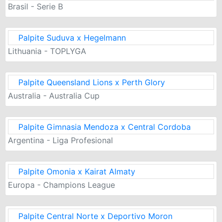
Brasil - Serie B
Palpite Suduva x Hegelmann
Lithuania - TOPLYGA
Palpite Queensland Lions x Perth Glory
Australia - Australia Cup
Palpite Gimnasia Mendoza x Central Cordoba
Argentina - Liga Profesional
Palpite Omonia x Kairat Almaty
Europa - Champions League
Palpite Central Norte x Deportivo Moron