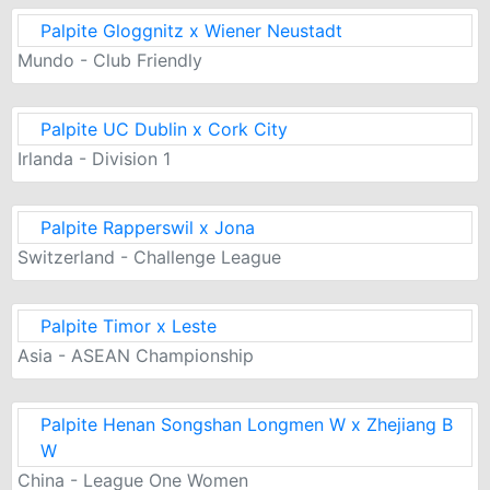
Palpite Gloggnitz x Wiener Neustadt
Mundo - Club Friendly
Palpite UC Dublin x Cork City
Irlanda - Division 1
Palpite Rapperswil x Jona
Switzerland - Challenge League
Palpite Timor x Leste
Asia - ASEAN Championship
Palpite Henan Songshan Longmen W x Zhejiang B
W
China - League One Women