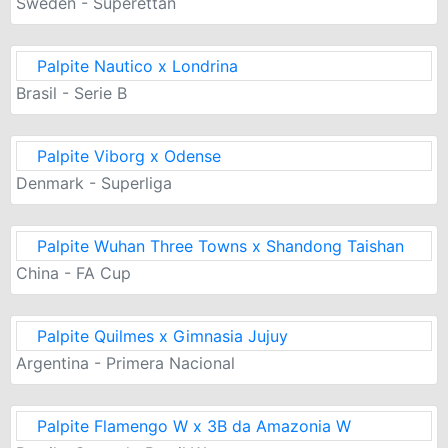
Sweden - Superettan
Palpite Nautico x Londrina
Brasil - Serie B
Palpite Viborg x Odense
Denmark - Superliga
Palpite Wuhan Three Towns x Shandong Taishan
China - FA Cup
Palpite Quilmes x Gimnasia Jujuy
Argentina - Primera Nacional
Palpite Flamengo W x 3B da Amazonia W