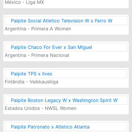
México - Liga MX
Palpite Social Atletico Television W x Ferro W
Argentina - Primera A Women
Palpite Chaco For Ever x San Miguel
Argentina - Primera Nacional
Palpite TPS x Ilves
Finlândia - Veikkausliiga
Palpite Boston Legacy W x Washington Spirit W
Estados Unidos - NWSL Women
Palpite Patronato x Atletico Atlanta