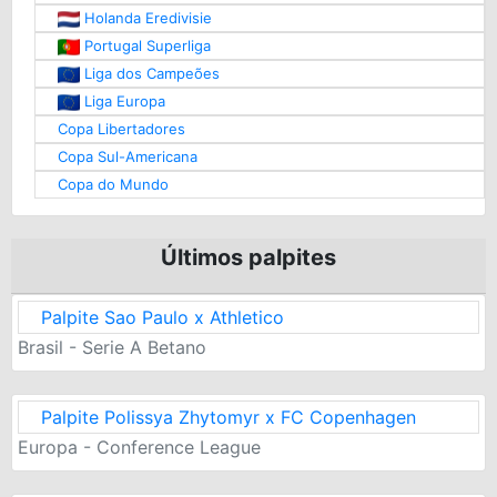
Holanda Eredivisie
Portugal Superliga
Liga dos Campeões
Liga Europa
Copa Libertadores
Copa Sul-Americana
Copa do Mundo
Últimos palpites
Palpite Sao Paulo x Athletico
Brasil - Serie A Betano
Palpite Polissya Zhytomyr x FC Copenhagen
Europa - Conference League