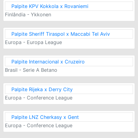
Palpite KPV Kokkola x Rovaniemi
Finlândia - Ykkonen
Palpite Sheriff Tiraspol x Maccabi Tel Aviv
Europa - Europa League
Palpite Internacional x Cruzeiro
Brasil - Serie A Betano
Palpite Rijeka x Derry City
Europa - Conference League
Palpite LNZ Cherkasy x Gent
Europa - Conference League