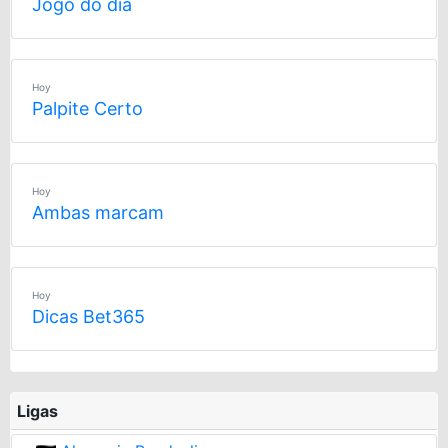
Jogo do dia
Hoy
Palpite Certo
Hoy
Ambas marcam
Hoy
Dicas Bet365
Ligas