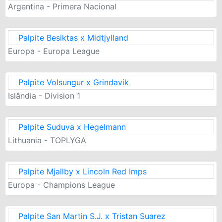
Argentina - Primera Nacional
Palpite Besiktas x Midtjylland
Europa - Europa League
Palpite Volsungur x Grindavik
Islândia - Division 1
Palpite Suduva x Hegelmann
Lithuania - TOPLYGA
Palpite Mjallby x Lincoln Red Imps
Europa - Champions League
Palpite San Martin S.J. x Tristan Suarez