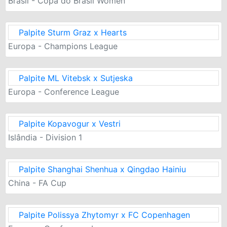
Brasil - Copa do Brasil Women
Palpite Sturm Graz x Hearts
Europa - Champions League
Palpite ML Vitebsk x Sutjeska
Europa - Conference League
Palpite Kopavogur x Vestri
Islândia - Division 1
Palpite Shanghai Shenhua x Qingdao Hainiu
China - FA Cup
Palpite Polissya Zhytomyr x FC Copenhagen