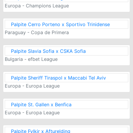
Europa - Champions League
Palpite Cerro Porteno x Sportivo Trinidense
Paraguay - Copa de Primera
Palpite Slavia Sofia x CSKA Sofia
Bulgaria - efbet League
Palpite Sheriff Tiraspol x Maccabi Tel Aviv
Europa - Europa League
Palpite St. Gallen x Benfica
Europa - Europa League
Palpite Fylkir x Afturelding