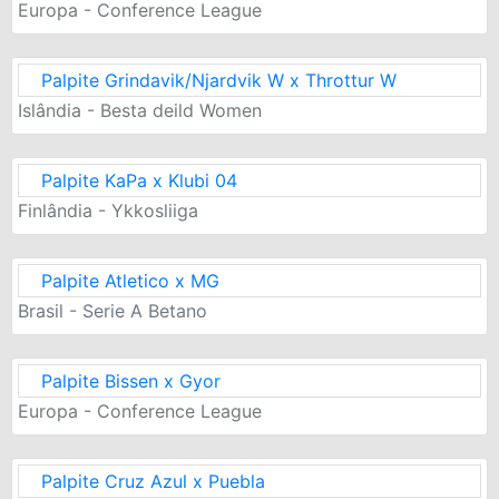
Europa - Conference League
Palpite Grindavik/Njardvik W x Throttur W
Islândia - Besta deild Women
Palpite KaPa x Klubi 04
Finlândia - Ykkosliiga
Palpite Atletico x MG
Brasil - Serie A Betano
Palpite Bissen x Gyor
Europa - Conference League
Palpite Cruz Azul x Puebla