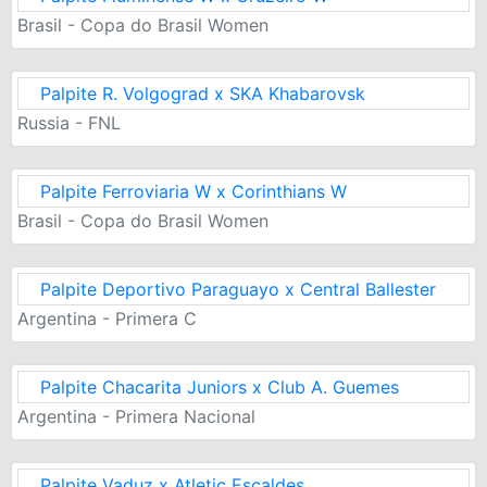
Brasil - Copa do Brasil Women
Palpite R. Volgograd x SKA Khabarovsk
Russia - FNL
Palpite Ferroviaria W x Corinthians W
Brasil - Copa do Brasil Women
Palpite Deportivo Paraguayo x Central Ballester
Argentina - Primera C
Palpite Chacarita Juniors x Club A. Guemes
Argentina - Primera Nacional
Palpite Vaduz x Atletic Escaldes