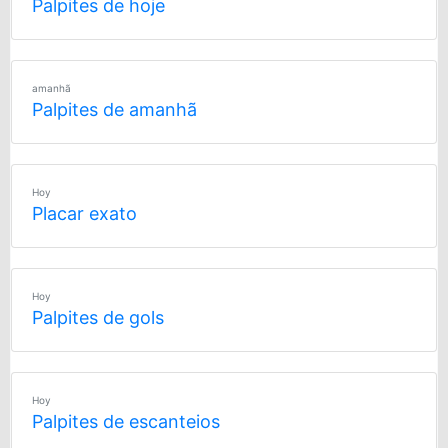
Palpites de hoje
amanhã
Palpites de amanhã
Hoy
Placar exato
Hoy
Palpites de gols
Hoy
Palpites de escanteios