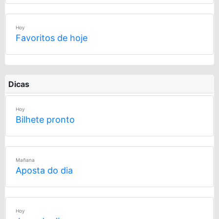
Hoy
Favoritos de hoje
Dicas
Hoy
Bilhete pronto
Mañana
Aposta do dia
Hoy