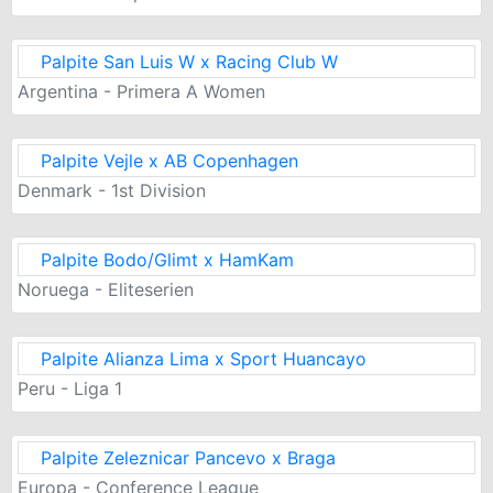
Palpite San Luis W x Racing Club W
Argentina - Primera A Women
Palpite Vejle x AB Copenhagen
Denmark - 1st Division
Palpite Bodo/Glimt x HamKam
Noruega - Eliteserien
Palpite Alianza Lima x Sport Huancayo
Peru - Liga 1
Palpite Zeleznicar Pancevo x Braga
Europa - Conference League