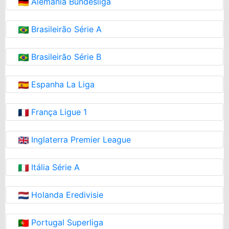
Alemania Bundesliga
Brasileirão Série A
Brasileirão Série B
Espanha La Liga
França Ligue 1
Inglaterra Premier League
Itália Série A
Holanda Eredivisie
Portugal Superliga