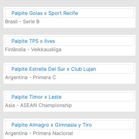
Palpite Goias x Sport Recife
Brasil - Serie B
Palpite TPS x Ilves
Finlândia - Veikkausliiga
Palpite Estrella Del Sur x Club Lujan
Argentina - Primera C
Palpite Timor x Leste
Asia - ASEAN Championship
Palpite Almagro x Gimnasia y Tiro
Argentina - Primera Nacional