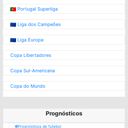
Portugal Superliga
Liga dos Campeões
Liga Europa
Copa Libertadores
Copa Sul-Americana
Copa do Mundo
Prognósticos
⚽️Prognósticos de futebol