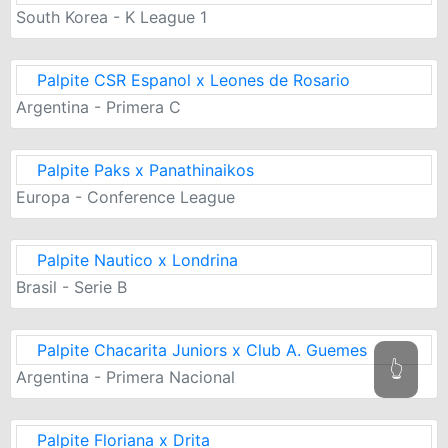
South Korea - K League 1
Palpite CSR Espanol x Leones de Rosario
Argentina - Primera C
Palpite Paks x Panathinaikos
Europa - Conference League
Palpite Nautico x Londrina
Brasil - Serie B
Palpite Chacarita Juniors x Club A. Guemes
👆
Argentina - Primera Nacional
Palpite Floriana x Drita