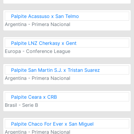
Palpite Acassuso x San Telmo
Argentina - Primera Nacional
Palpite LNZ Cherkasy x Gent
Europa - Conference League
Palpite San Martin S.J. x Tristan Suarez
Argentina - Primera Nacional
Palpite Ceara x CRB
Brasil - Serie B
Palpite Chaco For Ever x San Miguel
Argentina - Primera Nacional