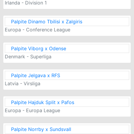
Irlanda - Division 1
Palpite Dinamo Tbilisi x Zalgiris
Europa - Conference League
Palpite Viborg x Odense
Denmark - Superliga
Palpite Jelgava x RFS
Latvia - Virsliga
Palpite Hajduk Split x Pafos
Europa - Europa League
Palpite Norrby x Sundsvall