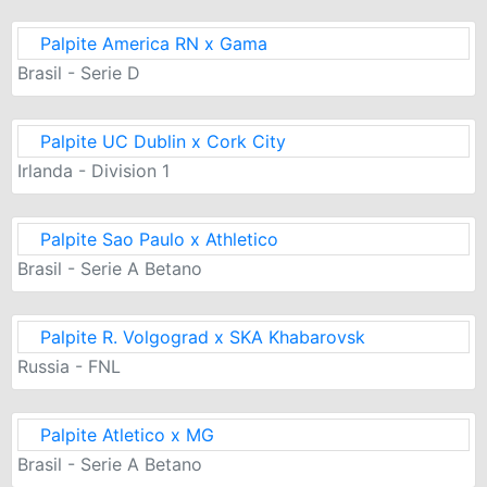
Palpite America RN x Gama
Brasil - Serie D
Palpite UC Dublin x Cork City
Irlanda - Division 1
Palpite Sao Paulo x Athletico
Brasil - Serie A Betano
Palpite R. Volgograd x SKA Khabarovsk
Russia - FNL
Palpite Atletico x MG
Brasil - Serie A Betano