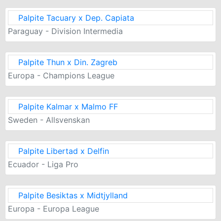
Palpite Tacuary x Dep. Capiata
Paraguay - Division Intermedia
Palpite Thun x Din. Zagreb
Europa - Champions League
Palpite Kalmar x Malmo FF
Sweden - Allsvenskan
Palpite Libertad x Delfin
Ecuador - Liga Pro
Palpite Besiktas x Midtjylland
Europa - Europa League