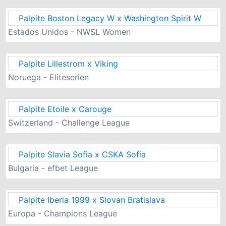
Palpite Boston Legacy W x Washington Spirit W
Estados Unidos - NWSL Women
Palpite Lillestrom x Viking
Noruega - Eliteserien
Palpite Etoile x Carouge
Switzerland - Challenge League
Palpite Slavia Sofia x CSKA Sofia
Bulgaria - efbet League
Palpite Iberia 1999 x Slovan Bratislava
Europa - Champions League