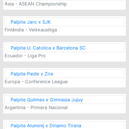
Asia - ASEAN Championship
Palpite Jaro x SJK
Finlândia - Veikkausliiga
Palpite U. Catolica x Barcelona SC
Ecuador - Liga Pro
Palpite Paide x Zira
Europa - Conference League
Palpite Quilmes x Gimnasia Jujuy
Argentina - Primera Nacional
Palpite Aluminij x Dinamo Tirana