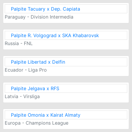
Palpite Tacuary x Dep. Capiata
Paraguay - Division Intermedia
Palpite R. Volgograd x SKA Khabarovsk
Russia - FNL
Palpite Libertad x Delfin
Ecuador - Liga Pro
Palpite Jelgava x RFS
Latvia - Virsliga
Palpite Omonia x Kairat Almaty
Europa - Champions League