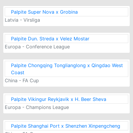
Palpite Super Nova x Grobina
Latvia - Virsliga
Palpite Dun. Streda x Velez Mostar
Europa - Conference League
Palpite Chongqing Tonglianglong x Qingdao West
Coast
China - FA Cup
Palpite Vikingur Reykjavik x H. Beer Sheva
Europa - Champions League
Palpite Shanghai Port x Shenzhen Xinpengcheng