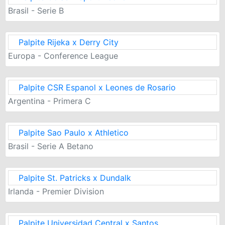
Brasil - Serie B
Palpite Rijeka x Derry City
Europa - Conference League
Palpite CSR Espanol x Leones de Rosario
Argentina - Primera C
Palpite Sao Paulo x Athletico
Brasil - Serie A Betano
Palpite St. Patricks x Dundalk
Irlanda - Premier Division
Palpite Universidad Central x Santos