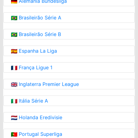
Alemania Bundesliga
Brasileirão Série A
Brasileirão Série B
Espanha La Liga
França Ligue 1
Inglaterra Premier League
Itália Série A
Holanda Eredivisie
Portugal Superliga