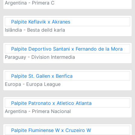
Argentina - Primera C
Palpite Keflavik x Akranes
Islândia - Besta deild karla
Palpite Deportivo Santani x Fernando de la Mora
Paraguay - Division Intermedia
Palpite St. Gallen x Benfica
Europa - Europa League
Palpite Patronato x Atletico Atlanta
Argentina - Primera Nacional
Palpite Fluminense W x Cruzeiro W