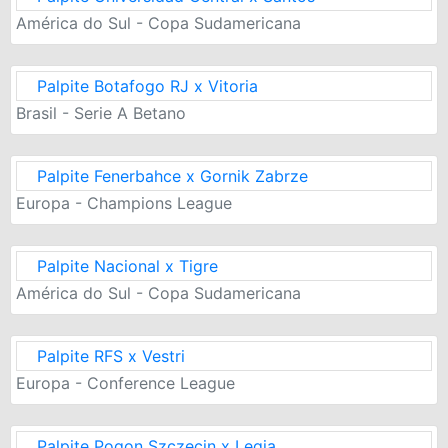
América do Sul - Copa Sudamericana
Palpite Botafogo RJ x Vitoria
Brasil - Serie A Betano
Palpite Fenerbahce x Gornik Zabrze
Europa - Champions League
Palpite Nacional x Tigre
América do Sul - Copa Sudamericana
Palpite RFS x Vestri
Europa - Conference League
Palpite Pogon Szczecin x Legia