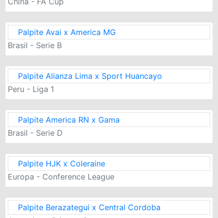
China - FA Cup
Palpite Avai x America MG
Brasil - Serie B
Palpite Alianza Lima x Sport Huancayo
Peru - Liga 1
Palpite America RN x Gama
Brasil - Serie D
Palpite HJK x Coleraine
Europa - Conference League
Palpite Berazategui x Central Cordoba