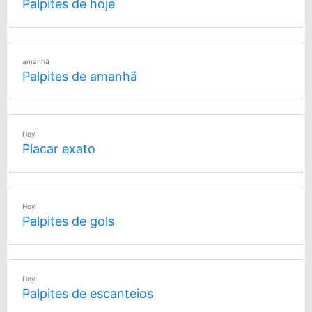
Palpites de hoje
amanhã
Palpites de amanhã
Hoy
Placar exato
Hoy
Palpites de gols
Hoy
Palpites de escanteios