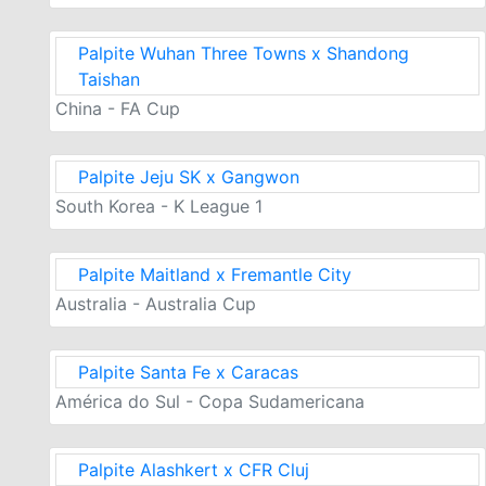
Palpite Wuhan Three Towns x Shandong
Taishan
China - FA Cup
Palpite Jeju SK x Gangwon
South Korea - K League 1
Palpite Maitland x Fremantle City
Australia - Australia Cup
Palpite Santa Fe x Caracas
América do Sul - Copa Sudamericana
Palpite Alashkert x CFR Cluj