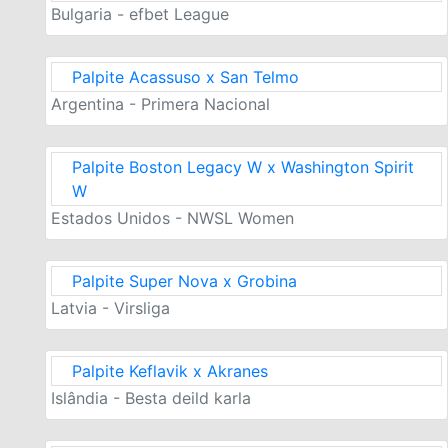
Bulgaria - efbet League
Palpite Acassuso x San Telmo
Argentina - Primera Nacional
Palpite Boston Legacy W x Washington Spirit
W
Estados Unidos - NWSL Women
Palpite Super Nova x Grobina
Latvia - Virsliga
Palpite Keflavik x Akranes
Islândia - Besta deild karla