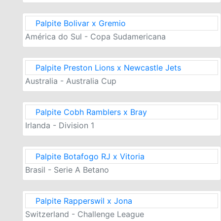
Palpite Bolivar x Gremio
América do Sul - Copa Sudamericana
Palpite Preston Lions x Newcastle Jets
Australia - Australia Cup
Palpite Cobh Ramblers x Bray
Irlanda - Division 1
Palpite Botafogo RJ x Vitoria
Brasil - Serie A Betano
Palpite Rapperswil x Jona
Switzerland - Challenge League