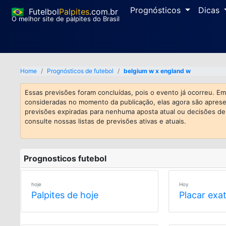
Prognósticos
Dicas
Futelbol
Palpites
.com.br
O melhor site de palpites do Brasil
Home
Prognósticos de futebol
belgium w x england w
Essas previsões foram concluídas, pois o evento já ocorreu. 
consideradas no momento da publicação, elas agora são apresen
previsões expiradas para nenhuma aposta atual ou decisões de a
consulte nossas listas de previsões ativas e atuais.
Prognosticos futebol
hoje
Hoy
Palpites de hoje
Placar exa