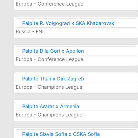
Europa - Conference League
Palpite R. Volgograd x SKA Khabarovsk
Russia - FNL
Palpite Dila Gori x Apollon
Europa - Conference League
Palpite Thun x Din. Zagreb
Europa - Champions League
Palpite Ararat x Armenia
Europa - Champions League
Palpite Slavia Sofia x CSKA Sofia