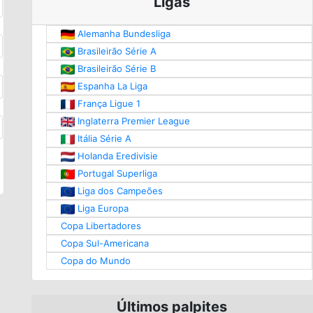
Ligas
Alemanha Bundesliga
Brasileirão Série A
Brasileirão Série B
Espanha La Liga
França Ligue 1
Inglaterra Premier League
Itália Série A
Holanda Eredivisie
Portugal Superliga
Liga dos Campeões
Liga Europa
Copa Libertadores
Copa Sul-Americana
Copa do Mundo
Últimos palpites