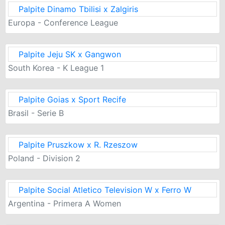
Palpite Dinamo Tbilisi x Zalgiris
Europa - Conference League
Palpite Jeju SK x Gangwon
South Korea - K League 1
Palpite Goias x Sport Recife
Brasil - Serie B
Palpite Pruszkow x R. Rzeszow
Poland - Division 2
Palpite Social Atletico Television W x Ferro W
Argentina - Primera A Women