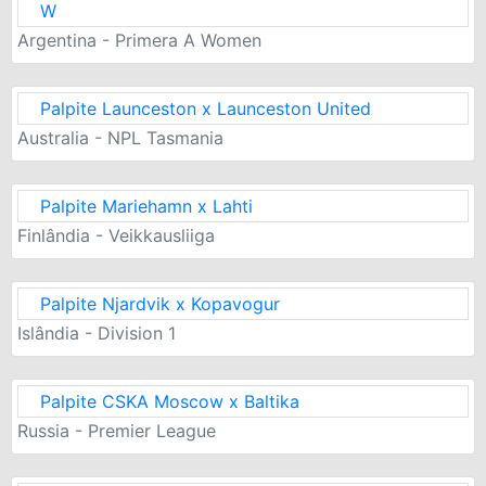
W
Argentina - Primera A Women
Palpite Launceston x Launceston United
Australia - NPL Tasmania
Palpite Mariehamn x Lahti
Finlândia - Veikkausliiga
Palpite Njardvik x Kopavogur
Islândia - Division 1
Palpite CSKA Moscow x Baltika
Russia - Premier League