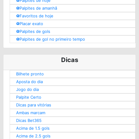
⚽️Palpites de hoje
⚽️Palpites de amanhã
⚽️Favoritos de hoje
⚽️Placar exato
⚽️Palpites de gols
⚽️Palpites de gol no primeiro tempo
Dicas
Bilhete pronto
Aposta do dia
Jogo do dia
Palpite Certo
Dicas para vitórias
Ambas marcam
Dicas Bet365
Acima de 1.5 gols
Acima de 2.5 gols