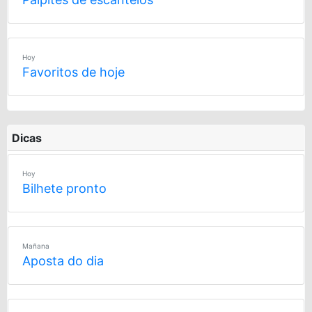
Hoy
Favoritos de hoje
Dicas
Hoy
Bilhete pronto
Mañana
Aposta do dia