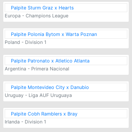
Palpite Sturm Graz x Hearts
Europa - Champions League
Palpite Polonia Bytom x Warta Poznan
Poland - Division 1
Palpite Patronato x Atletico Atlanta
Argentina - Primera Nacional
Palpite Montevideo City x Danubio
Uruguay - Liga AUF Uruguaya
Palpite Cobh Ramblers x Bray
Irlanda - Division 1