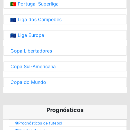
Portugal Superliga
Liga dos Campeões
Liga Europa
Copa Libertadores
Copa Sul-Americana
Copa do Mundo
Prognósticos
⚽️Prognósticos de futebol