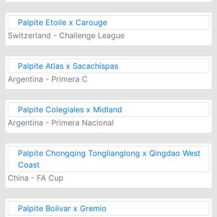
Palpite Etoile x Carouge
Switzerland - Challenge League
Palpite Atlas x Sacachispas
Argentina - Primera C
Palpite Colegiales x Midland
Argentina - Primera Nacional
Palpite Chongqing Tonglianglong x Qingdao West
Coast
China - FA Cup
Palpite Bolivar x Gremio