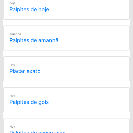
hoje
Palpites de hoje
amanhã
Palpites de amanhã
Hoy
Placar exato
Hoy
Palpites de gols
Hoy
Palpites de escanteios