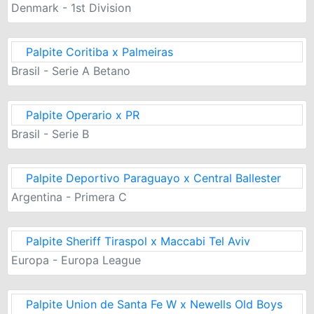
Denmark - 1st Division
Palpite Coritiba x Palmeiras
Brasil - Serie A Betano
Palpite Operario x PR
Brasil - Serie B
Palpite Deportivo Paraguayo x Central Ballester
Argentina - Primera C
Palpite Sheriff Tiraspol x Maccabi Tel Aviv
Europa - Europa League
Palpite Union de Santa Fe W x Newells Old Boys