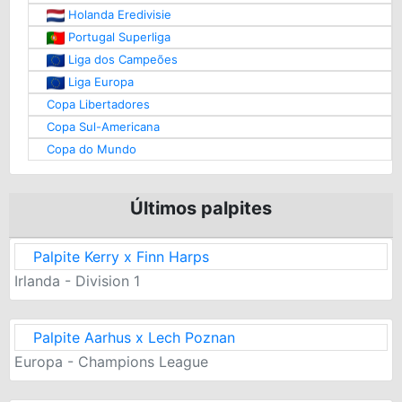
Holanda Eredivisie
Portugal Superliga
Liga dos Campeões
Liga Europa
Copa Libertadores
Copa Sul-Americana
Copa do Mundo
Últimos palpites
Palpite Kerry x Finn Harps
Irlanda - Division 1
Palpite Aarhus x Lech Poznan
Europa - Champions League