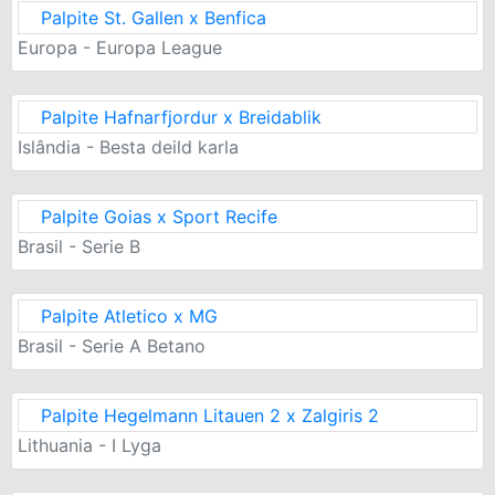
Palpite St. Gallen x Benfica
Europa - Europa League
Palpite Hafnarfjordur x Breidablik
Islândia - Besta deild karla
Palpite Goias x Sport Recife
Brasil - Serie B
Palpite Atletico x MG
Brasil - Serie A Betano
Palpite Hegelmann Litauen 2 x Zalgiris 2
Lithuania - I Lyga