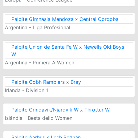
Palpite Gimnasia Mendoza x Central Cordoba
Argentina - Liga Profesional
Palpite Union de Santa Fe W x Newells Old Boys
W
Argentina - Primera A Women
Palpite Cobh Ramblers x Bray
Irlanda - Division 1
Palpite Grindavik/Njardvik W x Throttur W
Islândia - Besta deild Women
Palpite Aarhus x Lech Poznan