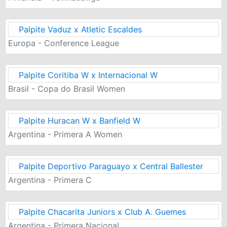
Palpite Vaduz x Atletic Escaldes
Europa - Conference League
Palpite Coritiba W x Internacional W
Brasil - Copa do Brasil Women
Palpite Huracan W x Banfield W
Argentina - Primera A Women
Palpite Deportivo Paraguayo x Central Ballester
Argentina - Primera C
Palpite Chacarita Juniors x Club A. Guemes
Argentina - Primera Nacional