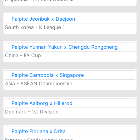
Palpite Jeonbuk x Daejeon
South Korea - K League 1
Palpite Yunnan Yukun x Chengdu Rongcheng
China - FA Cup
Palpite Cambodia x Singapore
Asia - ASEAN Championship
Palpite Aalborg x Hillerod
Denmark - 1st Division
Palpite Floriana x Drita
Europa - Conference League