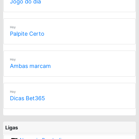
Jogo do dia
Hoy
Palpite Certo
Hoy
Ambas marcam
Hoy
Dicas Bet365
Ligas