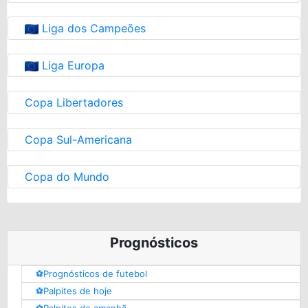
Liga dos Campeões
Liga Europa
Copa Libertadores
Copa Sul-Americana
Copa do Mundo
Prognósticos
⚽️Prognósticos de futebol
⚽️Palpites de hoje