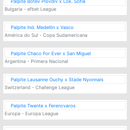
Palpite Botev Plovdiv x Lok. Sofia
Bulgaria - efbet League
Palpite Ind. Medellin x Vasco
América do Sul - Copa Sudamericana
Palpite Chaco For Ever x San Miguel
Argentina - Primera Nacional
Palpite Lausanne Ouchy x Stade Nyonnais
Switzerland - Challenge League
Palpite Twente x Ferencvaros
Europa - Europa League