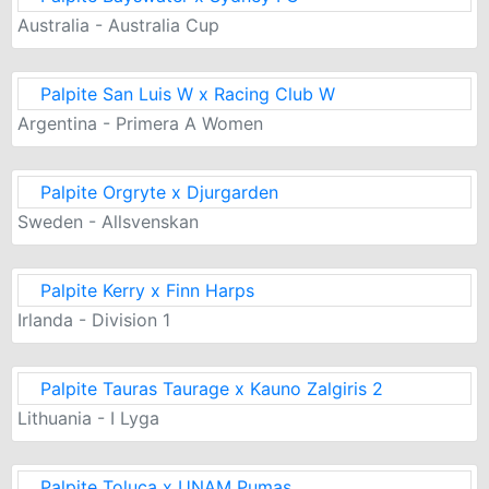
Australia - Australia Cup
Palpite San Luis W x Racing Club W
Argentina - Primera A Women
Palpite Orgryte x Djurgarden
Sweden - Allsvenskan
Palpite Kerry x Finn Harps
Irlanda - Division 1
Palpite Tauras Taurage x Kauno Zalgiris 2
Lithuania - I Lyga
Palpite Toluca x UNAM Pumas