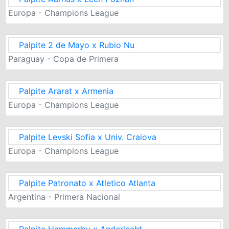
Europa - Champions League
Palpite 2 de Mayo x Rubio Nu
Paraguay - Copa de Primera
Palpite Ararat x Armenia
Europa - Champions League
Palpite Levski Sofia x Univ. Craiova
Europa - Champions League
Palpite Patronato x Atletico Atlanta
Argentina - Primera Nacional