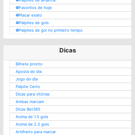
⚽️Palpites de amanhã
⚽️Favoritos de hoje
⚽️Placar exato
⚽️Palpites de gols
⚽️Palpites de gol no primeiro tempo
Dicas
Bilhete pronto
Aposta do dia
Jogo do dia
Palpite Certo
Dicas para vitórias
Ambas marcam
Dicas Bet365
Acima de 1.5 gols
Acima de 2.5 gols
Artilheiro para marcar