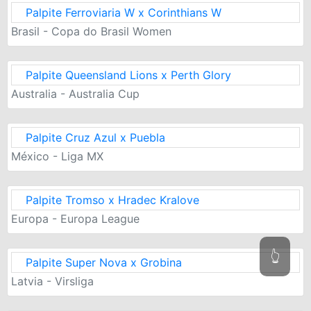
Palpite Ferroviaria W x Corinthians W
Brasil - Copa do Brasil Women
Palpite Queensland Lions x Perth Glory
Australia - Australia Cup
Palpite Cruz Azul x Puebla
México - Liga MX
Palpite Tromso x Hradec Kralove
Europa - Europa League
👆
Palpite Super Nova x Grobina
Latvia - Virsliga