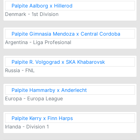
Palpite Aalborg x Hillerod
Denmark - 1st Division
Palpite Gimnasia Mendoza x Central Cordoba
Argentina - Liga Profesional
Palpite R. Volgograd x SKA Khabarovsk
Russia - FNL
Palpite Hammarby x Anderlecht
Europa - Europa League
Palpite Kerry x Finn Harps
Irlanda - Division 1