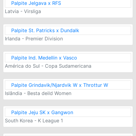
Palpite Jelgava x RFS
Latvia - Virsliga
Palpite St. Patricks x Dundalk
Irlanda - Premier Division
Palpite Ind. Medellin x Vasco
América do Sul - Copa Sudamericana
Palpite Grindavik/Njardvik W x Throttur W
Islândia - Besta deild Women
Palpite Jeju SK x Gangwon
South Korea - K League 1