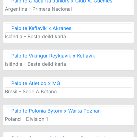
Palpite Chacarita Juniors x Club A. Guemes
Argentina - Primera Nacional
Palpite Keflavik x Akranes
Islândia - Besta deild karla
Palpite Vikingur Reykjavik x Keflavik
Islândia - Besta deild karla
Palpite Atletico x MG
Brasil - Serie A Betano
Palpite Polonia Bytom x Warta Poznan
Poland - Division 1