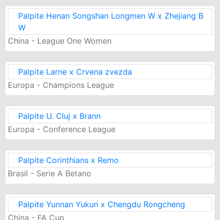
Palpite Henan Songshan Longmen W x Zhejiang B
W
China - League One Women
Palpite Larne x Crvena zvezda
Europa - Champions League
Palpite U. Cluj x Brann
Europa - Conference League
Palpite Corinthians x Remo
Brasil - Serie A Betano
Palpite Yunnan Yukun x Chengdu Rongcheng
China - FA Cup