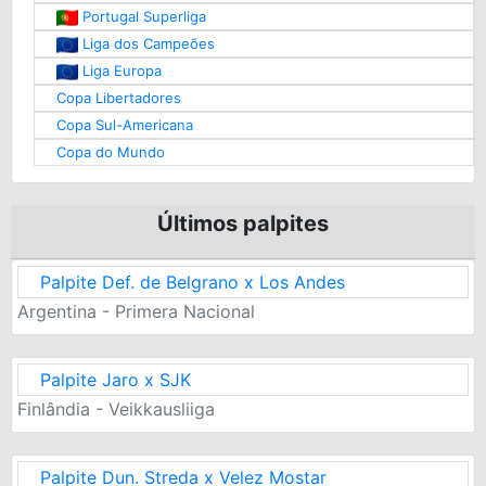
Portugal Superliga
Liga dos Campeões
Liga Europa
Copa Libertadores
Copa Sul-Americana
Copa do Mundo
Últimos palpites
Palpite Def. de Belgrano x Los Andes
Argentina - Primera Nacional
Palpite Jaro x SJK
Finlândia - Veikkausliiga
Palpite Dun. Streda x Velez Mostar