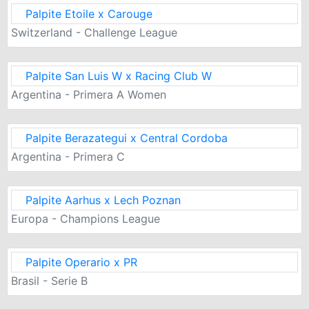
Palpite Etoile x Carouge
Switzerland - Challenge League
Palpite San Luis W x Racing Club W
Argentina - Primera A Women
Palpite Berazategui x Central Cordoba
Argentina - Primera C
Palpite Aarhus x Lech Poznan
Europa - Champions League
Palpite Operario x PR
Brasil - Serie B