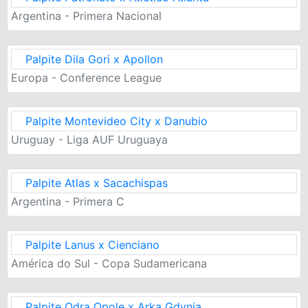
Argentina - Primera Nacional
Palpite Dila Gori x Apollon
Europa - Conference League
Palpite Montevideo City x Danubio
Uruguay - Liga AUF Uruguaya
Palpite Atlas x Sacachispas
Argentina - Primera C
Palpite Lanus x Cienciano
América do Sul - Copa Sudamericana
Palpite Odra Opole x Arka Gdynia