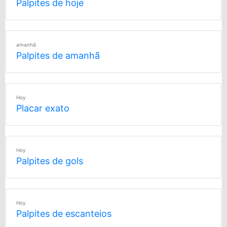
Palpites de hoje
amanhã
Palpites de amanhã
Hoy
Placar exato
Hoy
Palpites de gols
Hoy
Palpites de escanteios