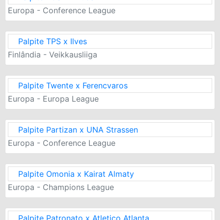
Europa - Conference League
Palpite TPS x Ilves
Finlândia - Veikkausliiga
Palpite Twente x Ferencvaros
Europa - Europa League
Palpite Partizan x UNA Strassen
Europa - Conference League
Palpite Omonia x Kairat Almaty
Europa - Champions League
Palpite Patronato x Atletico Atlanta