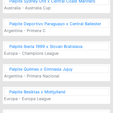
Palpite Sydney Utd x Central Coast Mariners
Australia - Australia Cup
Palpite Deportivo Paraguayo x Central Ballester
Argentina - Primera C
Palpite Iberia 1999 x Slovan Bratislava
Europa - Champions League
Palpite Quilmes x Gimnasia Jujuy
Argentina - Primera Nacional
Palpite Besiktas x Midtjylland
Europa - Europa League