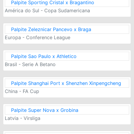
Palpite Sporting Cristal x Bragantino
América do Sul - Copa Sudamericana
Palpite Zeleznicar Pancevo x Braga
Europa - Conference League
Palpite Sao Paulo x Athletico
Brasil - Serie A Betano
Palpite Shanghai Port x Shenzhen Xinpengcheng
China - FA Cup
Palpite Super Nova x Grobina
Latvia - Virsliga