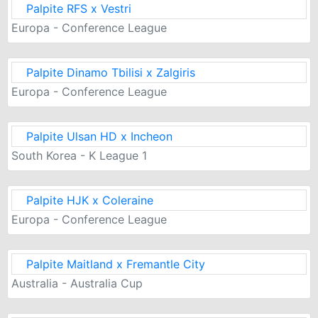
Palpite RFS x Vestri
Europa - Conference League
Palpite Dinamo Tbilisi x Zalgiris
Europa - Conference League
Palpite Ulsan HD x Incheon
South Korea - K League 1
Palpite HJK x Coleraine
Europa - Conference League
Palpite Maitland x Fremantle City
Australia - Australia Cup