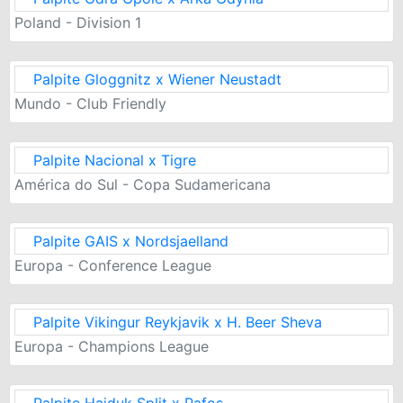
Poland - Division 1
Palpite Gloggnitz x Wiener Neustadt
Mundo - Club Friendly
Palpite Nacional x Tigre
América do Sul - Copa Sudamericana
Palpite GAIS x Nordsjaelland
Europa - Conference League
Palpite Vikingur Reykjavik x H. Beer Sheva
Europa - Champions League