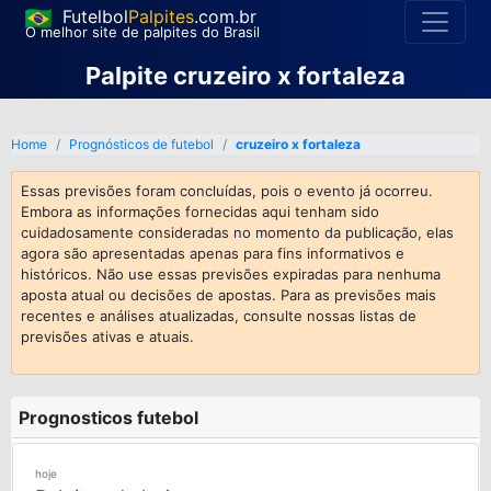
Futelbol
Palpites
.com.br
O melhor site de palpites do Brasil
Palpite cruzeiro x fortaleza
Home
Prognósticos de futebol
cruzeiro x fortaleza
Essas previsões foram concluídas, pois o evento já ocorreu.
Embora as informações fornecidas aqui tenham sido
cuidadosamente consideradas no momento da publicação, elas
agora são apresentadas apenas para fins informativos e
históricos. Não use essas previsões expiradas para nenhuma
aposta atual ou decisões de apostas. Para as previsões mais
recentes e análises atualizadas, consulte nossas listas de
previsões ativas e atuais.
Prognosticos futebol
hoje