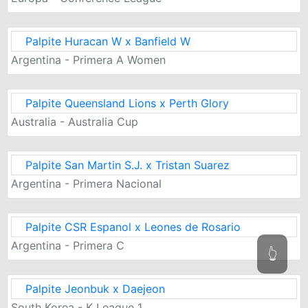
Palpite Huracan W x Banfield W
Argentina - Primera A Women
Palpite Queensland Lions x Perth Glory
Australia - Australia Cup
Palpite San Martin S.J. x Tristan Suarez
Argentina - Primera Nacional
Palpite CSR Espanol x Leones de Rosario
Argentina - Primera C
👆
Palpite Jeonbuk x Daejeon
South Korea - K League 1