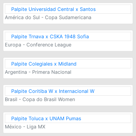
Palpite Universidad Central x Santos
América do Sul - Copa Sudamericana
Palpite Trnava x CSKA 1948 Sofia
Europa - Conference League
Palpite Colegiales x Midland
Argentina - Primera Nacional
Palpite Coritiba W x Internacional W
Brasil - Copa do Brasil Women
Palpite Toluca x UNAM Pumas
México - Liga MX