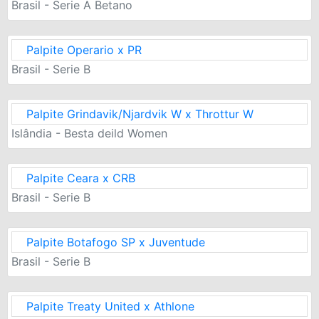
Brasil - Serie A Betano
Palpite Operario x PR
Brasil - Serie B
Palpite Grindavik/Njardvik W x Throttur W
Islândia - Besta deild Women
Palpite Ceara x CRB
Brasil - Serie B
Palpite Botafogo SP x Juventude
Brasil - Serie B
Palpite Treaty United x Athlone