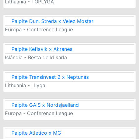
Lithuania - TOPLYGA
Palpite Dun. Streda x Velez Mostar
Europa - Conference League
Palpite Keflavik x Akranes
Islândia - Besta deild karla
Palpite Transinvest 2 x Neptunas
Lithuania - I Lyga
Palpite GAIS x Nordsjaelland
Europa - Conference League
Palpite Atletico x MG