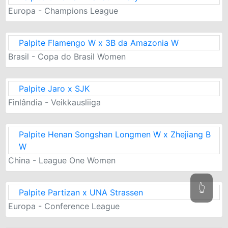
Europa - Champions League
Palpite Flamengo W x 3B da Amazonia W
Brasil - Copa do Brasil Women
Palpite Jaro x SJK
Finlândia - Veikkausliiga
Palpite Henan Songshan Longmen W x Zhejiang B
W
China - League One Women
👆
Palpite Partizan x UNA Strassen
Europa - Conference League