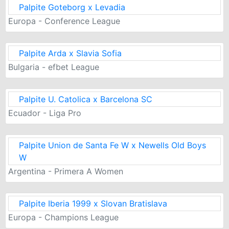
Palpite Goteborg x Levadia
Europa - Conference League
Palpite Arda x Slavia Sofia
Bulgaria - efbet League
Palpite U. Catolica x Barcelona SC
Ecuador - Liga Pro
Palpite Union de Santa Fe W x Newells Old Boys
W
Argentina - Primera A Women
Palpite Iberia 1999 x Slovan Bratislava
Europa - Champions League