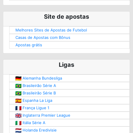
Site de apostas
Melhores Sites de Apostas de Futebol
Casas de Apostas com Bônus
Apostas grátis
Ligas
Alemanha Bundesliga
Brasileirão Série A
Brasileirão Série B
Espanha La Liga
França Ligue 1
Inglaterra Premier League
Itália Série A
Holanda Eredivisie