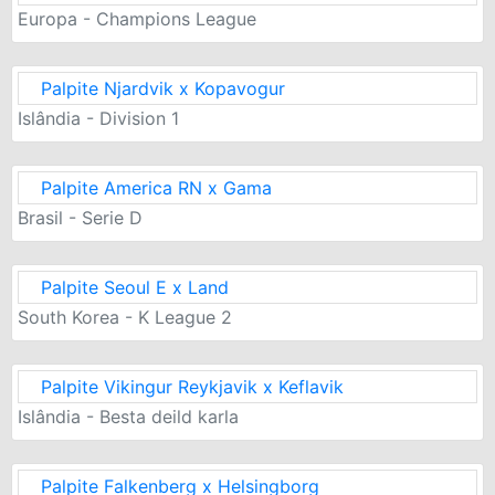
Europa - Champions League
Palpite Njardvik x Kopavogur
Islândia - Division 1
Palpite America RN x Gama
Brasil - Serie D
Palpite Seoul E x Land
South Korea - K League 2
Palpite Vikingur Reykjavik x Keflavik
Islândia - Besta deild karla
Palpite Falkenberg x Helsingborg