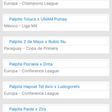
Europa - Champions League
Palpite Toluca x UNAM Pumas
México - Liga MX
Palpite 2 de Mayo x Rubio Nu
Paraguay - Copa de Primera
Palpite Floriana x Drita
Europa - Conference League
Palpite Hapoel Tel Aviv x Ludogorets
Europa - Conference League
Palpite Paide x Zira