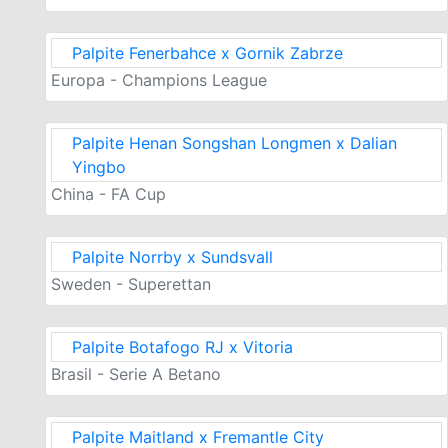
Palpite Fenerbahce x Gornik Zabrze
Europa - Champions League
Palpite Henan Songshan Longmen x Dalian
Yingbo
China - FA Cup
Palpite Norrby x Sundsvall
Sweden - Superettan
Palpite Botafogo RJ x Vitoria
Brasil - Serie A Betano
Palpite Maitland x Fremantle City