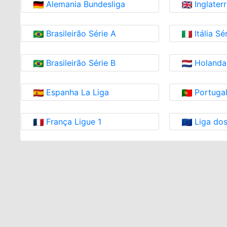
Alemania Bundesliga
Inglater
Brasileirão Série A
Itália Sé
Brasileirão Série B
Holanda 
Espanha La Liga
Portugal
França Ligue 1
Liga do