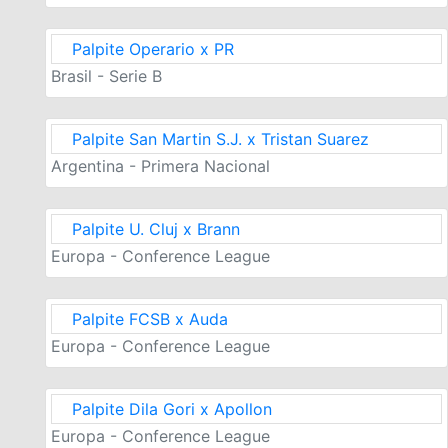
Palpite Operario x PR
Brasil - Serie B
Palpite San Martin S.J. x Tristan Suarez
Argentina - Primera Nacional
Palpite U. Cluj x Brann
Europa - Conference League
Palpite FCSB x Auda
Europa - Conference League
Palpite Dila Gori x Apollon
Europa - Conference League