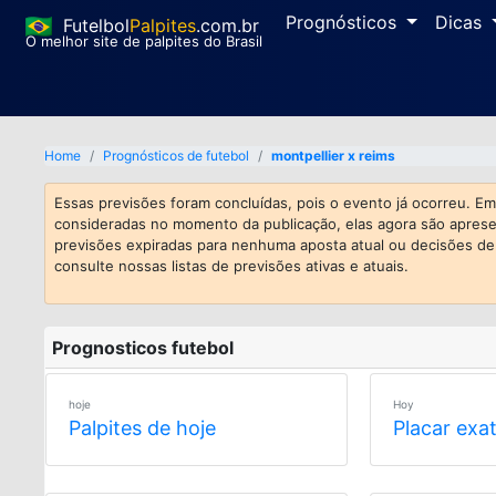
Prognósticos
Dicas
Futelbol
Palpites
.com.br
O melhor site de palpites do Brasil
Home
Prognósticos de futebol
montpellier x reims
Essas previsões foram concluídas, pois o evento já ocorreu. 
consideradas no momento da publicação, elas agora são apresen
previsões expiradas para nenhuma aposta atual ou decisões de a
consulte nossas listas de previsões ativas e atuais.
Prognosticos futebol
hoje
Hoy
Palpites de hoje
Placar exa