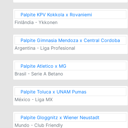
Palpite KPV Kokkola x Rovaniemi
Finlândia - Ykkonen
Palpite Gimnasia Mendoza x Central Cordoba
Argentina - Liga Profesional
Palpite Atletico x MG
Brasil - Serie A Betano
Palpite Toluca x UNAM Pumas
México - Liga MX
Palpite Gloggnitz x Wiener Neustadt
Mundo - Club Friendly