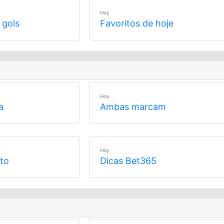
Hoy
 gols
Favoritos de hoje
Hoy
a
Ambas marcam
Hoy
rto
Dicas Bet365