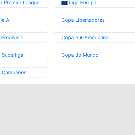
ra Premier League
Liga Europa
rie A
Copa Libertadores
Eredivisie
Copa Sul-Americana
 Superliga
Copa do Mundo
s Campeões