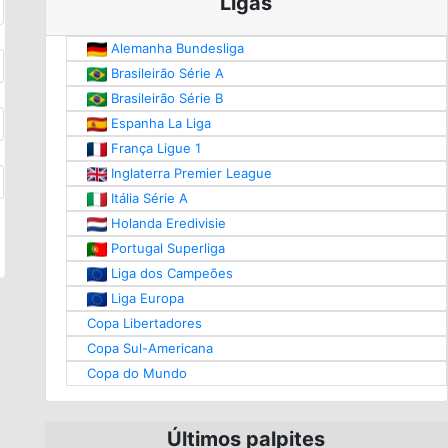
Ligas
Alemanha Bundesliga
Brasileirão Série A
Brasileirão Série B
Espanha La Liga
França Ligue 1
Inglaterra Premier League
Itália Série A
Holanda Eredivisie
Portugal Superliga
Liga dos Campeões
Liga Europa
Copa Libertadores
Copa Sul-Americana
Copa do Mundo
Últimos palpites