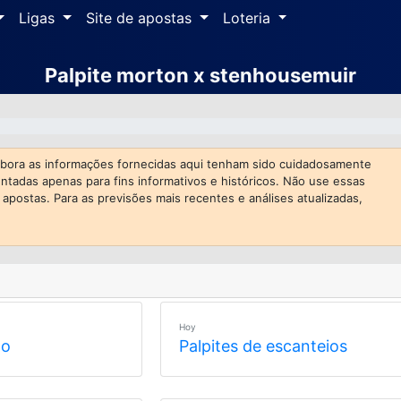
Ligas
Site de apostas
Loteria
Palpite morton x stenhousemuir
Embora as informações fornecidas aqui tenham sido cuidadosamente
tadas apenas para fins informativos e históricos. Não use essas
postas. Para as previsões mais recentes e análises atualizadas,
Hoy
to
Palpites de escanteios