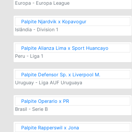
Europa - Europa League
Palpite Njardvik x Kopavogur
Islândia - Division 1
Palpite Alianza Lima x Sport Huancayo
Peru - Liga 1
Palpite Defensor Sp. x Liverpool M.
Uruguay - Liga AUF Uruguaya
Palpite Operario x PR
Brasil - Serie B
Palpite Rapperswil x Jona