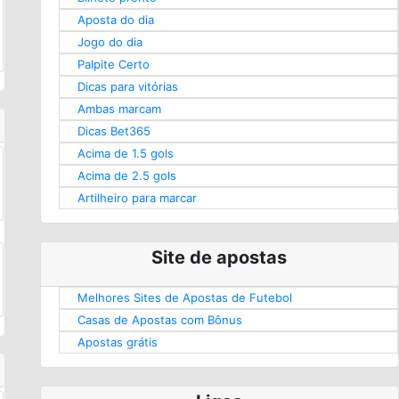
Aposta do dia
Jogo do dia
Palpite Certo
Dicas para vitórias
Ambas marcam
Dicas Bet365
Acima de 1.5 gols
Acima de 2.5 gols
Artilheiro para marcar
Site de apostas
Melhores Sites de Apostas de Futebol
Casas de Apostas com Bônus
Apostas grátis