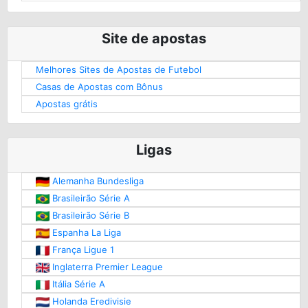
Site de apostas
Melhores Sites de Apostas de Futebol
Casas de Apostas com Bônus
Apostas grátis
Ligas
Alemanha Bundesliga
Brasileirão Série A
Brasileirão Série B
Espanha La Liga
França Ligue 1
Inglaterra Premier League
Itália Série A
Holanda Eredivisie