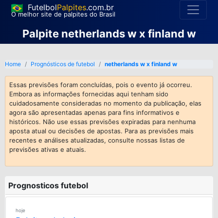
Futelbol
Palpites
.com.br
O melhor site de palpites do Brasil
Palpite netherlands w x finland w
Home
Prognósticos de futebol
netherlands w x finland w
Essas previsões foram concluídas, pois o evento já ocorreu.
Embora as informações fornecidas aqui tenham sido
cuidadosamente consideradas no momento da publicação, elas
agora são apresentadas apenas para fins informativos e
históricos. Não use essas previsões expiradas para nenhuma
aposta atual ou decisões de apostas. Para as previsões mais
recentes e análises atualizadas, consulte nossas listas de
previsões ativas e atuais.
Prognosticos futebol
hoje