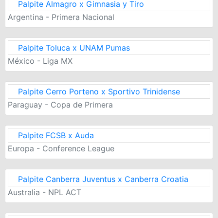
Palpite Almagro x Gimnasia y Tiro
Argentina - Primera Nacional
Palpite Toluca x UNAM Pumas
México - Liga MX
Palpite Cerro Porteno x Sportivo Trinidense
Paraguay - Copa de Primera
Palpite FCSB x Auda
Europa - Conference League
Palpite Canberra Juventus x Canberra Croatia
Australia - NPL ACT