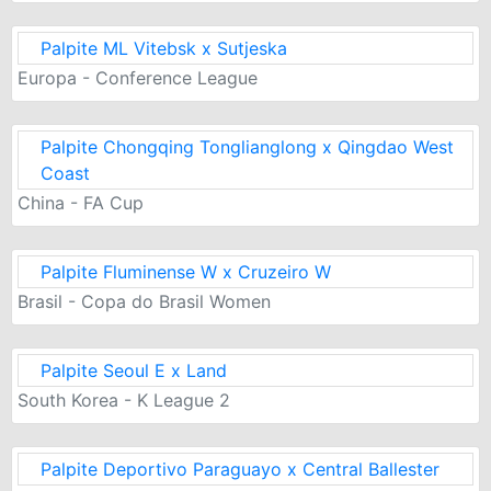
Palpite ML Vitebsk x Sutjeska
Europa - Conference League
Palpite Chongqing Tonglianglong x Qingdao West
Coast
China - FA Cup
Palpite Fluminense W x Cruzeiro W
Brasil - Copa do Brasil Women
Palpite Seoul E x Land
South Korea - K League 2
Palpite Deportivo Paraguayo x Central Ballester