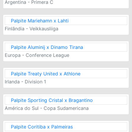
Argentina - Primera C
Palpite Mariehamn x Lahti
Finlândia - Veikkausliiga
Palpite Aluminij x Dinamo Tirana
Europa - Conference League
Palpite Treaty United x Athlone
Irlanda - Division 1
Palpite Sporting Cristal x Bragantino
América do Sul - Copa Sudamericana
Palpite Coritiba x Palmeiras