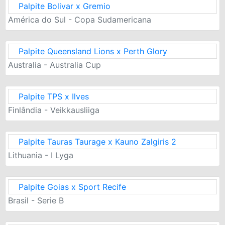
Palpite Bolivar x Gremio
América do Sul - Copa Sudamericana
Palpite Queensland Lions x Perth Glory
Australia - Australia Cup
Palpite TPS x Ilves
Finlândia - Veikkausliiga
Palpite Tauras Taurage x Kauno Zalgiris 2
Lithuania - I Lyga
Palpite Goias x Sport Recife
Brasil - Serie B