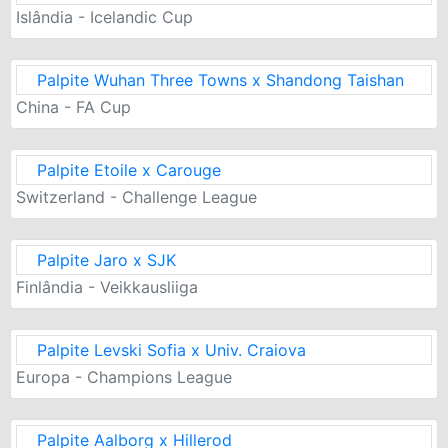
Islândia - Icelandic Cup
Palpite Wuhan Three Towns x Shandong Taishan
China - FA Cup
Palpite Etoile x Carouge
Switzerland - Challenge League
Palpite Jaro x SJK
Finlândia - Veikkausliiga
Palpite Levski Sofia x Univ. Craiova
Europa - Champions League
Palpite Aalborg x Hillerod