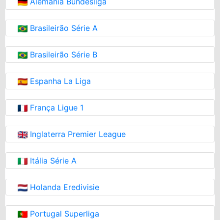
Alemania Bundesliga
Brasileirão Série A
Brasileirão Série B
Espanha La Liga
França Ligue 1
Inglaterra Premier League
Itália Série A
Holanda Eredivisie
Portugal Superliga