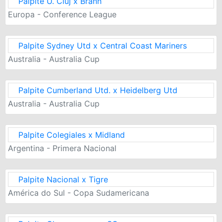
Palpite U. Cluj x Brann
Europa - Conference League
Palpite Sydney Utd x Central Coast Mariners
Australia - Australia Cup
Palpite Cumberland Utd. x Heidelberg Utd
Australia - Australia Cup
Palpite Colegiales x Midland
Argentina - Primera Nacional
Palpite Nacional x Tigre
América do Sul - Copa Sudamericana