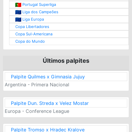
Portugal Superliga
Liga dos Campeões
Liga Europa
Copa Libertadores
Copa Sul-Americana
Copa do Mundo
Últimos palpites
Palpite Quilmes x Gimnasia Jujuy
Argentina - Primera Nacional
Palpite Dun. Streda x Velez Mostar
Europa - Conference League
Palpite Tromso x Hradec Kralove