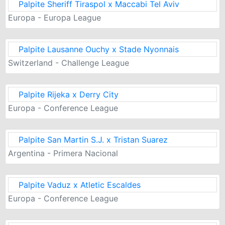
Palpite Sheriff Tiraspol x Maccabi Tel Aviv
Europa - Europa League
Palpite Lausanne Ouchy x Stade Nyonnais
Switzerland - Challenge League
Palpite Rijeka x Derry City
Europa - Conference League
Palpite San Martin S.J. x Tristan Suarez
Argentina - Primera Nacional
Palpite Vaduz x Atletic Escaldes
Europa - Conference League