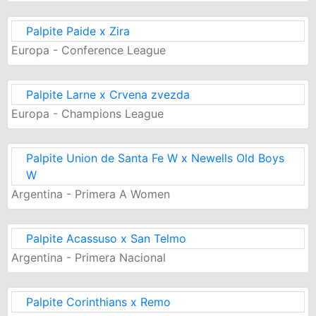
Palpite Paide x Zira
Europa - Conference League
Palpite Larne x Crvena zvezda
Europa - Champions League
Palpite Union de Santa Fe W x Newells Old Boys
W
Argentina - Primera A Women
Palpite Acassuso x San Telmo
Argentina - Primera Nacional
Palpite Corinthians x Remo