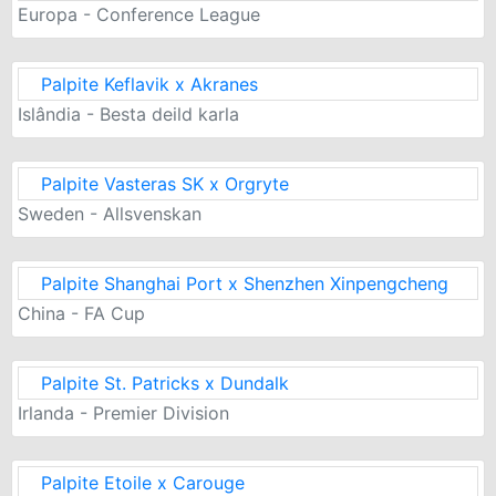
Europa - Conference League
Palpite Keflavik x Akranes
Islândia - Besta deild karla
Palpite Vasteras SK x Orgryte
Sweden - Allsvenskan
Palpite Shanghai Port x Shenzhen Xinpengcheng
China - FA Cup
Palpite St. Patricks x Dundalk
Irlanda - Premier Division
Palpite Etoile x Carouge