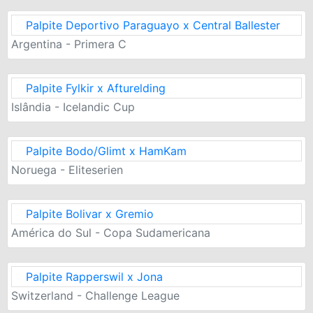
Palpite Deportivo Paraguayo x Central Ballester
Argentina - Primera C
Palpite Fylkir x Afturelding
Islândia - Icelandic Cup
Palpite Bodo/Glimt x HamKam
Noruega - Eliteserien
Palpite Bolivar x Gremio
América do Sul - Copa Sudamericana
Palpite Rapperswil x Jona
Switzerland - Challenge League