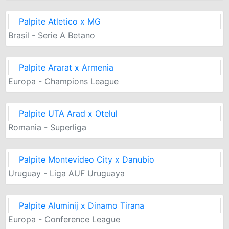
Palpite Atletico x MG
Brasil - Serie A Betano
Palpite Ararat x Armenia
Europa - Champions League
Palpite UTA Arad x Otelul
Romania - Superliga
Palpite Montevideo City x Danubio
Uruguay - Liga AUF Uruguaya
Palpite Aluminij x Dinamo Tirana
Europa - Conference League