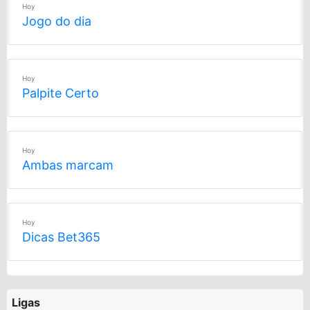
Hoy
Jogo do dia
Hoy
Palpite Certo
Hoy
Ambas marcam
Hoy
Dicas Bet365
Ligas