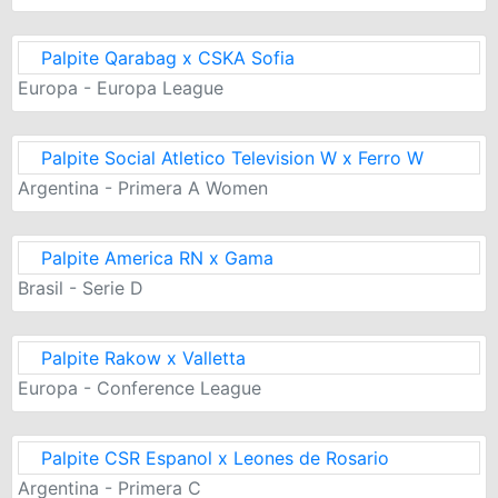
Palpite Qarabag x CSKA Sofia
Europa - Europa League
Palpite Social Atletico Television W x Ferro W
Argentina - Primera A Women
Palpite America RN x Gama
Brasil - Serie D
Palpite Rakow x Valletta
Europa - Conference League
Palpite CSR Espanol x Leones de Rosario
Argentina - Primera C