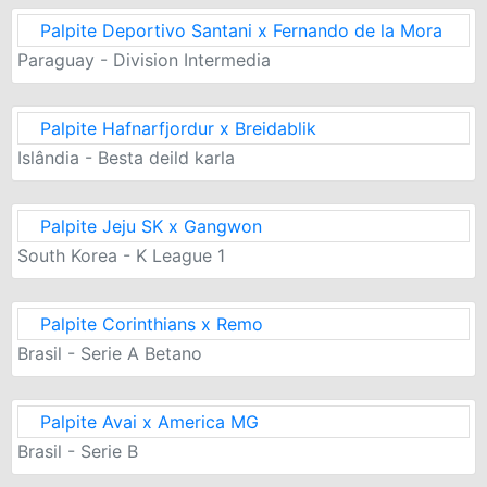
Palpite Deportivo Santani x Fernando de la Mora
Paraguay - Division Intermedia
Palpite Hafnarfjordur x Breidablik
Islândia - Besta deild karla
Palpite Jeju SK x Gangwon
South Korea - K League 1
Palpite Corinthians x Remo
Brasil - Serie A Betano
Palpite Avai x America MG
Brasil - Serie B