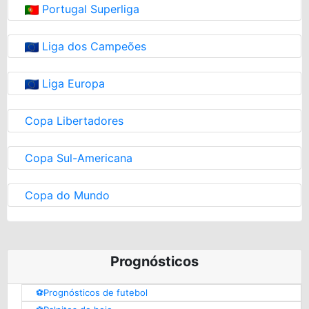
Portugal Superliga
Liga dos Campeões
Liga Europa
Copa Libertadores
Copa Sul-Americana
Copa do Mundo
Prognósticos
⚽️Prognósticos de futebol