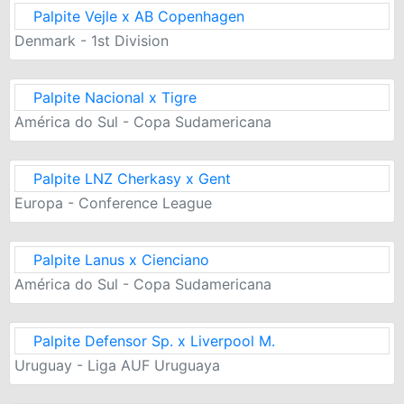
Palpite Vejle x AB Copenhagen
Denmark - 1st Division
Palpite Nacional x Tigre
América do Sul - Copa Sudamericana
Palpite LNZ Cherkasy x Gent
Europa - Conference League
Palpite Lanus x Cienciano
América do Sul - Copa Sudamericana
Palpite Defensor Sp. x Liverpool M.
Uruguay - Liga AUF Uruguaya