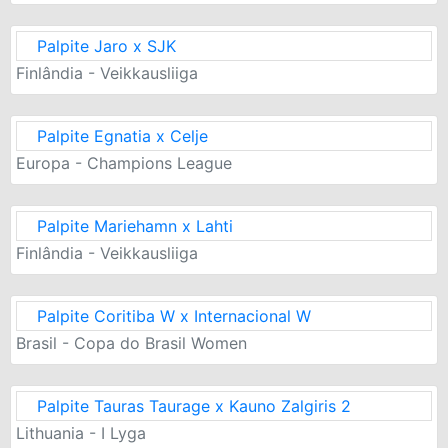
Palpite Jaro x SJK
Finlândia - Veikkausliiga
Palpite Egnatia x Celje
Europa - Champions League
Palpite Mariehamn x Lahti
Finlândia - Veikkausliiga
Palpite Coritiba W x Internacional W
Brasil - Copa do Brasil Women
Palpite Tauras Taurage x Kauno Zalgiris 2
Lithuania - I Lyga