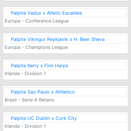
Palpite Vaduz x Atletic Escaldes
Europa - Conference League
Palpite Vikingur Reykjavik x H. Beer Sheva
Europa - Champions League
Palpite Kerry x Finn Harps
Irlanda - Division 1
Palpite Sao Paulo x Athletico
Brasil - Serie A Betano
Palpite UC Dublin x Cork City
Irlanda - Division 1