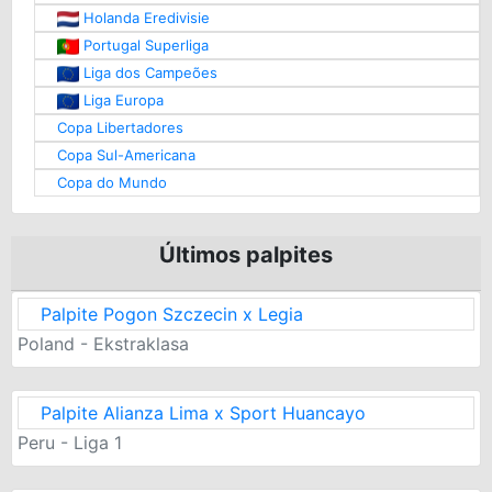
Holanda Eredivisie
Portugal Superliga
Liga dos Campeões
Liga Europa
Copa Libertadores
Copa Sul-Americana
Copa do Mundo
Últimos palpites
Palpite Pogon Szczecin x Legia
Poland - Ekstraklasa
Palpite Alianza Lima x Sport Huancayo
Peru - Liga 1