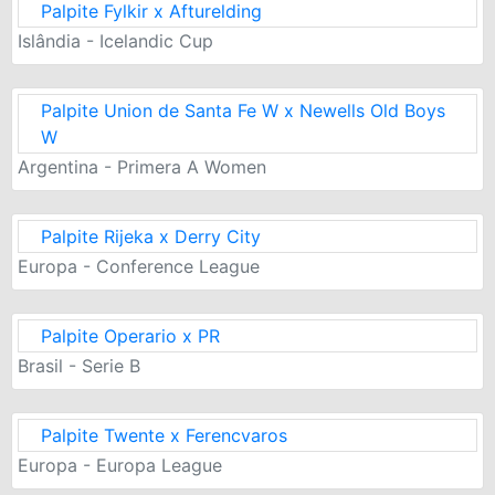
Palpite Fylkir x Afturelding
Islândia - Icelandic Cup
Palpite Union de Santa Fe W x Newells Old Boys
W
Argentina - Primera A Women
Palpite Rijeka x Derry City
Europa - Conference League
Palpite Operario x PR
Brasil - Serie B
Palpite Twente x Ferencvaros
Europa - Europa League