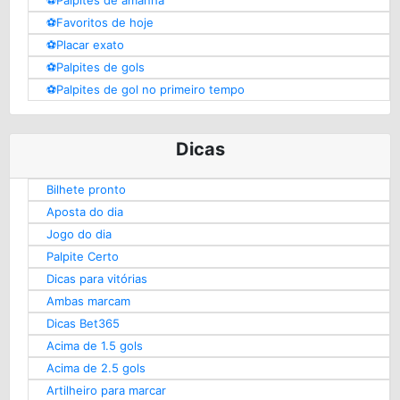
⚽️Palpites de amanhã
⚽️Favoritos de hoje
⚽️Placar exato
⚽️Palpites de gols
⚽️Palpites de gol no primeiro tempo
Dicas
Bilhete pronto
Aposta do dia
Jogo do dia
Palpite Certo
Dicas para vitórias
Ambas marcam
Dicas Bet365
Acima de 1.5 gols
Acima de 2.5 gols
Artilheiro para marcar