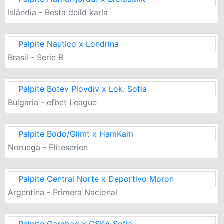
Islândia - Besta deild karla
Palpite Nautico x Londrina
Brasil - Serie B
Palpite Botev Plovdiv x Lok. Sofia
Bulgaria - efbet League
Palpite Bodo/Glimt x HamKam
Noruega - Eliteserien
Palpite Central Norte x Deportivo Moron
Argentina - Primera Nacional