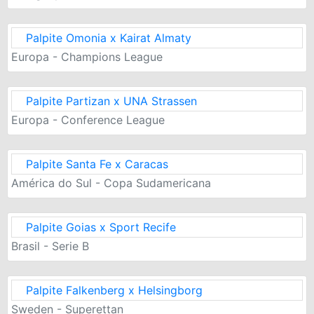
Palpite Omonia x Kairat Almaty
Europa - Champions League
Palpite Partizan x UNA Strassen
Europa - Conference League
Palpite Santa Fe x Caracas
América do Sul - Copa Sudamericana
Palpite Goias x Sport Recife
Brasil - Serie B
Palpite Falkenberg x Helsingborg
Sweden - Superettan