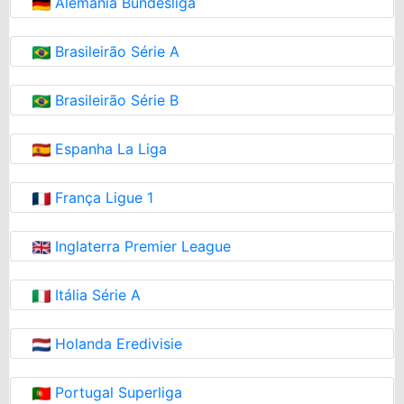
Alemania Bundesliga
Brasileirão Série A
Brasileirão Série B
Espanha La Liga
França Ligue 1
Inglaterra Premier League
Itália Série A
Holanda Eredivisie
Portugal Superliga