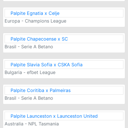
Palpite Egnatia x Celje
Europa - Champions League
Palpite Chapecoense x SC
Brasil - Serie A Betano
Palpite Slavia Sofia x CSKA Sofia
Bulgaria - efbet League
Palpite Coritiba x Palmeiras
Brasil - Serie A Betano
Palpite Launceston x Launceston United
Australia - NPL Tasmania