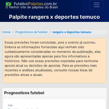
Futelbol
Palpites
.com.br
O melhor site de palpites do Brasil
Palpite rangers x deportes temuco
Home
Prognósticos de futebol
rangers x deportes temuco
Essas previsões foram concluídas, pois o evento já ocorreu.
Embora as informações fornecidas aqui tenham sido
cuidadosamente consideradas no momento da publicação, elas
agora são apresentadas apenas para fins informativos e
históricos. Não use essas previsões expiradas para nenhuma
aposta atual ou decisões de apostas. Para as previsões mais
recentes e análises atualizadas, consulte nossas listas de
previsões ativas e atuais.
Prognosticos futebol
hoje