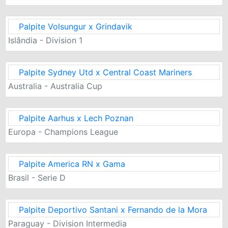
Palpite Volsungur x Grindavik
Islândia - Division 1
Palpite Sydney Utd x Central Coast Mariners
Australia - Australia Cup
Palpite Aarhus x Lech Poznan
Europa - Champions League
Palpite America RN x Gama
Brasil - Serie D
Palpite Deportivo Santani x Fernando de la Mora
Paraguay - Division Intermedia