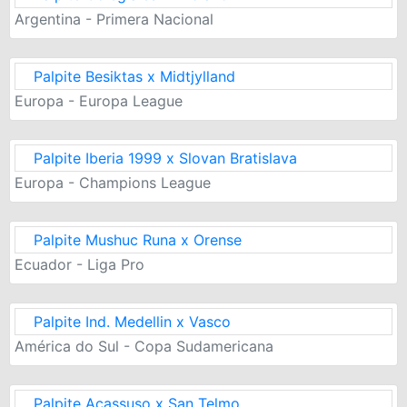
Argentina - Primera Nacional
Palpite Besiktas x Midtjylland
Europa - Europa League
Palpite Iberia 1999 x Slovan Bratislava
Europa - Champions League
Palpite Mushuc Runa x Orense
Ecuador - Liga Pro
Palpite Ind. Medellin x Vasco
América do Sul - Copa Sudamericana
Palpite Acassuso x San Telmo