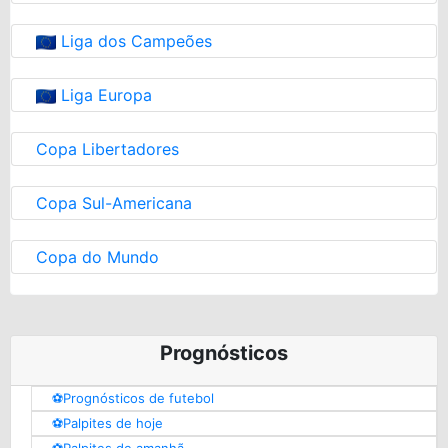
Liga dos Campeões
Liga Europa
Copa Libertadores
Copa Sul-Americana
Copa do Mundo
Prognósticos
⚽️Prognósticos de futebol
⚽️Palpites de hoje