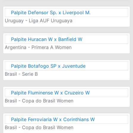
Palpite Defensor Sp. x Liverpool M.
Uruguay - Liga AUF Uruguaya
Palpite Huracan W x Banfield W
Argentina - Primera A Women
Palpite Botafogo SP x Juventude
Brasil - Serie B
Palpite Fluminense W x Cruzeiro W
Brasil - Copa do Brasil Women
Palpite Ferroviaria W x Corinthians W
Brasil - Copa do Brasil Women