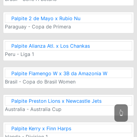
Palpite 2 de Mayo x Rubio Nu
Paraguay - Copa de Primera
Palpite Alianza Atl. x Los Chankas
Peru - Liga 1
Palpite Flamengo W x 3B da Amazonia W
Brasil - Copa do Brasil Women
Palpite Preston Lions x Newcastle Jets
Australia - Australia Cup
👆
Palpite Kerry x Finn Harps
Irlanda - Division 1