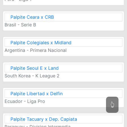
Palpite Ceara x CRB
Brasil - Serie B
Palpite Colegiales x Midland
Argentina - Primera Nacional
Palpite Seoul E x Land
South Korea - K League 2
Palpite Libertad x Delfin
Ecuador - Liga Pro
👆
Palpite Tacuary x Dep. Capiata
Paraguay - Division Intermedia