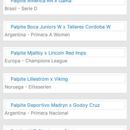
Palpite America RN x Gama
Brasil - Serie D
Palpite Boca Juniors W x Talleres Cordoba W
Argentina - Primera A Women
Palpite Mjallby x Lincoln Red Imps
Europa - Champions League
Palpite Lillestrom x Viking
Noruega - Eliteserien
Palpite Deportivo Madryn x Godoy Cruz
Argentina - Primera Nacional