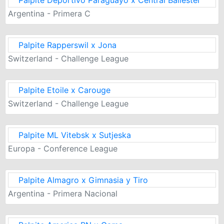
Palpite Deportivo Paraguayo x Central Ballester
Argentina - Primera C
Palpite Rapperswil x Jona
Switzerland - Challenge League
Palpite Etoile x Carouge
Switzerland - Challenge League
Palpite ML Vitebsk x Sutjeska
Europa - Conference League
Palpite Almagro x Gimnasia y Tiro
Argentina - Primera Nacional