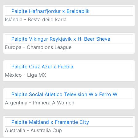
Palpite Hafnarfjordur x Breidablik
Islândia - Besta deild karla
Palpite Vikingur Reykjavik x H. Beer Sheva
Europa - Champions League
Palpite Cruz Azul x Puebla
México - Liga MX
Palpite Social Atletico Television W x Ferro W
Argentina - Primera A Women
Palpite Maitland x Fremantle City
Australia - Australia Cup