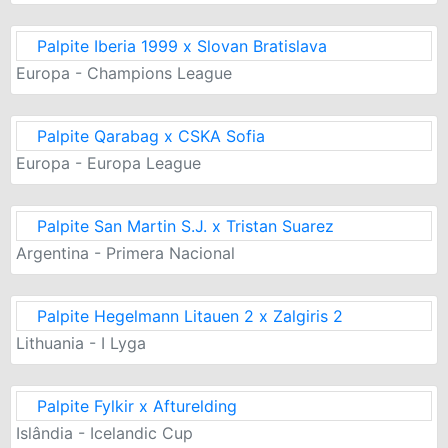
Palpite Iberia 1999 x Slovan Bratislava
Europa - Champions League
Palpite Qarabag x CSKA Sofia
Europa - Europa League
Palpite San Martin S.J. x Tristan Suarez
Argentina - Primera Nacional
Palpite Hegelmann Litauen 2 x Zalgiris 2
Lithuania - I Lyga
Palpite Fylkir x Afturelding
Islândia - Icelandic Cup