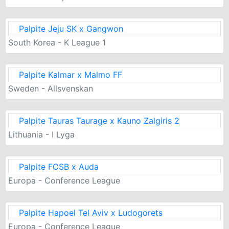
Palpite Jeju SK x Gangwon
South Korea - K League 1
Palpite Kalmar x Malmo FF
Sweden - Allsvenskan
Palpite Tauras Taurage x Kauno Zalgiris 2
Lithuania - I Lyga
Palpite FCSB x Auda
Europa - Conference League
Palpite Hapoel Tel Aviv x Ludogorets
Europa - Conference League