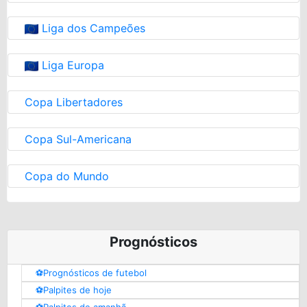
Liga dos Campeões
Liga Europa
Copa Libertadores
Copa Sul-Americana
Copa do Mundo
Prognósticos
⚽️Prognósticos de futebol
⚽️Palpites de hoje