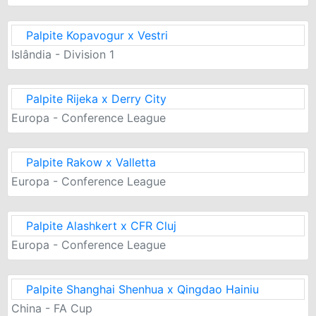
Palpite Kopavogur x Vestri
Islândia - Division 1
Palpite Rijeka x Derry City
Europa - Conference League
Palpite Rakow x Valletta
Europa - Conference League
Palpite Alashkert x CFR Cluj
Europa - Conference League
Palpite Shanghai Shenhua x Qingdao Hainiu
China - FA Cup