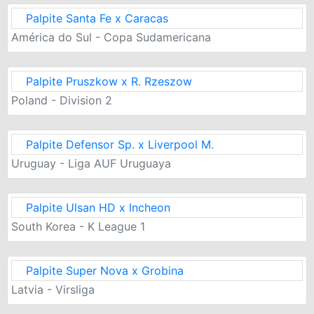
Palpite Santa Fe x Caracas
América do Sul - Copa Sudamericana
Palpite Pruszkow x R. Rzeszow
Poland - Division 2
Palpite Defensor Sp. x Liverpool M.
Uruguay - Liga AUF Uruguaya
Palpite Ulsan HD x Incheon
South Korea - K League 1
Palpite Super Nova x Grobina
Latvia - Virsliga