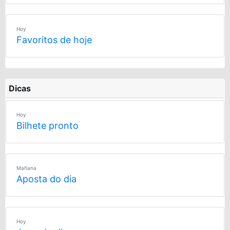
Hoy
Favoritos de hoje
Dicas
Hoy
Bilhete pronto
Mañana
Aposta do dia
Hoy