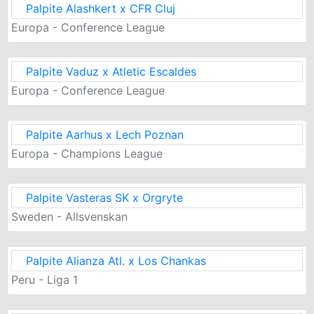
Palpite Alashkert x CFR Cluj
Europa - Conference League
Palpite Vaduz x Atletic Escaldes
Europa - Conference League
Palpite Aarhus x Lech Poznan
Europa - Champions League
Palpite Vasteras SK x Orgryte
Sweden - Allsvenskan
Palpite Alianza Atl. x Los Chankas
Peru - Liga 1