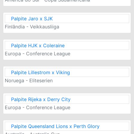
Palpite Jaro x SJK
Finlândia - Veikkausliiga
Palpite HJK x Coleraine
Europa - Conference League
Palpite Lillestrom x Viking
Noruega - Eliteserien
Palpite Rijeka x Derry City
Europa - Conference League
Palpite Queensland Lions x Perth Glory