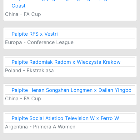
Coast
China - FA Cup
Palpite RFS x Vestri
Europa - Conference League
Palpite Radomiak Radom x Wieczysta Krakow
Poland - Ekstraklasa
Palpite Henan Songshan Longmen x Dalian Yingbo
China - FA Cup
Palpite Social Atletico Television W x Ferro W
Argentina - Primera A Women