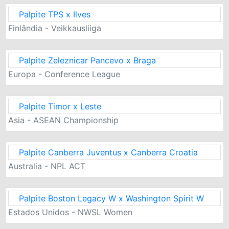
Palpite TPS x Ilves
Finlândia - Veikkausliiga
Palpite Zeleznicar Pancevo x Braga
Europa - Conference League
Palpite Timor x Leste
Asia - ASEAN Championship
Palpite Canberra Juventus x Canberra Croatia
Australia - NPL ACT
Palpite Boston Legacy W x Washington Spirit W
Estados Unidos - NWSL Women