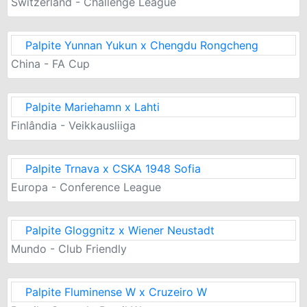
Switzerland - Challenge League
Palpite Yunnan Yukun x Chengdu Rongcheng
China - FA Cup
Palpite Mariehamn x Lahti
Finlândia - Veikkausliiga
Palpite Trnava x CSKA 1948 Sofia
Europa - Conference League
Palpite Gloggnitz x Wiener Neustadt
Mundo - Club Friendly
Palpite Fluminense W x Cruzeiro W