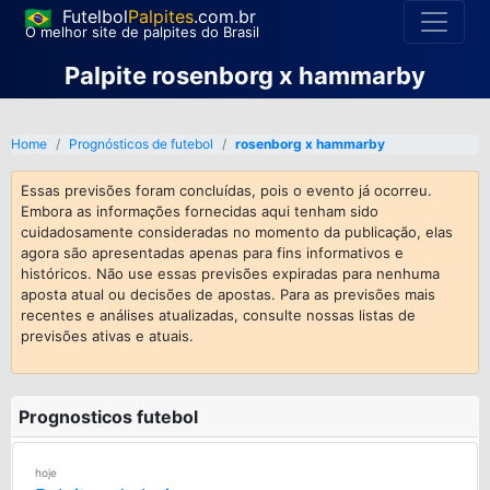
Futelbol
Palpites
.com.br
O melhor site de palpites do Brasil
Palpite rosenborg x hammarby
Home
Prognósticos de futebol
rosenborg x hammarby
Essas previsões foram concluídas, pois o evento já ocorreu.
Embora as informações fornecidas aqui tenham sido
cuidadosamente consideradas no momento da publicação, elas
agora são apresentadas apenas para fins informativos e
históricos. Não use essas previsões expiradas para nenhuma
aposta atual ou decisões de apostas. Para as previsões mais
recentes e análises atualizadas, consulte nossas listas de
previsões ativas e atuais.
Prognosticos futebol
hoje