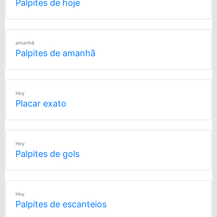
Palpites de hoje
amanhã
Palpites de amanhã
Hoy
Placar exato
Hoy
Palpites de gols
Hoy
Palpites de escanteios