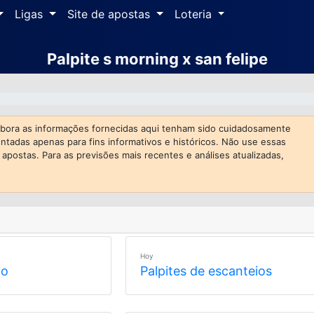
Ligas
Site de apostas
Loteria
Palpite s morning x san felipe
Embora as informações fornecidas aqui tenham sido cuidadosamente
tadas apenas para fins informativos e históricos. Não use essas
postas. Para as previsões mais recentes e análises atualizadas,
Hoy
to
Palpites de escanteios