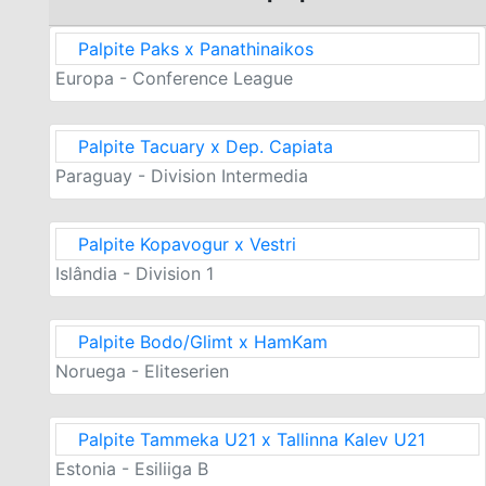
Palpite Paks x Panathinaikos
Europa - Conference League
Palpite Tacuary x Dep. Capiata
Paraguay - Division Intermedia
Palpite Kopavogur x Vestri
Islândia - Division 1
Palpite Bodo/Glimt x HamKam
Noruega - Eliteserien
Palpite Tammeka U21 x Tallinna Kalev U21
Estonia - Esiliiga B