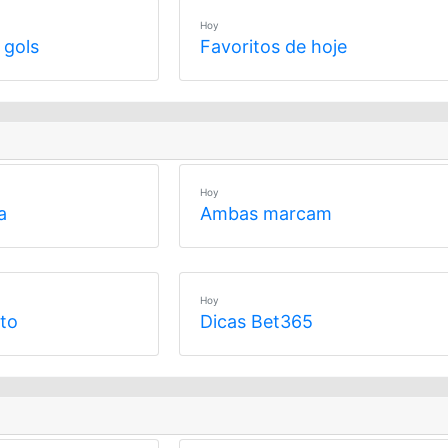
Hoy
 gols
Favoritos de hoje
Hoy
a
Ambas marcam
Hoy
rto
Dicas Bet365