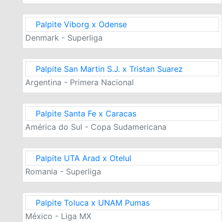
Palpite Viborg x Odense
Denmark - Superliga
Palpite San Martin S.J. x Tristan Suarez
Argentina - Primera Nacional
Palpite Santa Fe x Caracas
América do Sul - Copa Sudamericana
Palpite UTA Arad x Otelul
Romania - Superliga
Palpite Toluca x UNAM Pumas
México - Liga MX