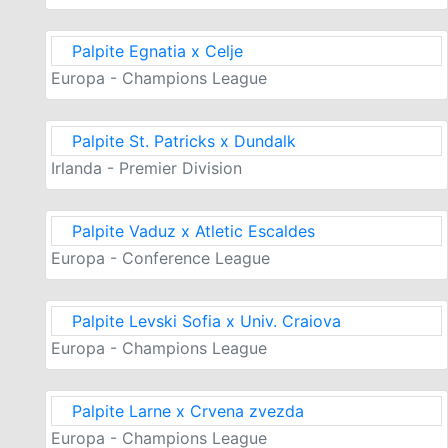
Palpite Egnatia x Celje
Europa - Champions League
Palpite St. Patricks x Dundalk
Irlanda - Premier Division
Palpite Vaduz x Atletic Escaldes
Europa - Conference League
Palpite Levski Sofia x Univ. Craiova
Europa - Champions League
Palpite Larne x Crvena zvezda
Europa - Champions League