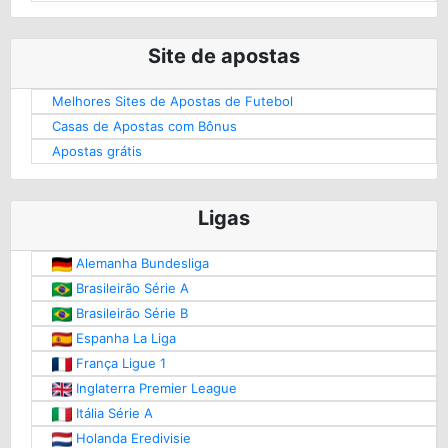
Site de apostas
Melhores Sites de Apostas de Futebol
Casas de Apostas com Bônus
Apostas grátis
Ligas
Alemanha Bundesliga
Brasileirão Série A
Brasileirão Série B
Espanha La Liga
França Ligue 1
Inglaterra Premier League
Itália Série A
Holanda Eredivisie