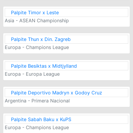
Palpite Timor x Leste
Asia - ASEAN Championship
Palpite Thun x Din. Zagreb
Europa - Champions League
Palpite Besiktas x Midtjylland
Europa - Europa League
Palpite Deportivo Madryn x Godoy Cruz
Argentina - Primera Nacional
Palpite Sabah Baku x KuPS
Europa - Champions League