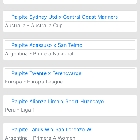
Palpite Sydney Utd x Central Coast Mariners
Australia - Australia Cup
Palpite Acassuso x San Telmo
Argentina - Primera Nacional
Palpite Twente x Ferencvaros
Europa - Europa League
Palpite Alianza Lima x Sport Huancayo
Peru - Liga 1
Palpite Lanus W x San Lorenzo W
Argentina - Primera A Women