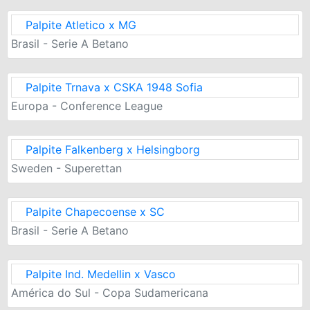
Palpite Atletico x MG
Brasil - Serie A Betano
Palpite Trnava x CSKA 1948 Sofia
Europa - Conference League
Palpite Falkenberg x Helsingborg
Sweden - Superettan
Palpite Chapecoense x SC
Brasil - Serie A Betano
Palpite Ind. Medellin x Vasco
América do Sul - Copa Sudamericana