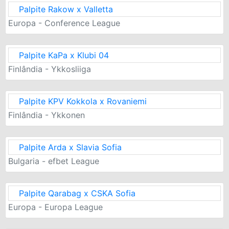
Palpite Rakow x Valletta
Europa - Conference League
Palpite KaPa x Klubi 04
Finlândia - Ykkosliiga
Palpite KPV Kokkola x Rovaniemi
Finlândia - Ykkonen
Palpite Arda x Slavia Sofia
Bulgaria - efbet League
Palpite Qarabag x CSKA Sofia
Europa - Europa League