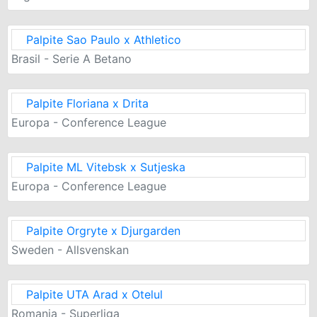
Palpite Sao Paulo x Athletico
Brasil - Serie A Betano
Palpite Floriana x Drita
Europa - Conference League
Palpite ML Vitebsk x Sutjeska
Europa - Conference League
Palpite Orgryte x Djurgarden
Sweden - Allsvenskan
Palpite UTA Arad x Otelul
Romania - Superliga