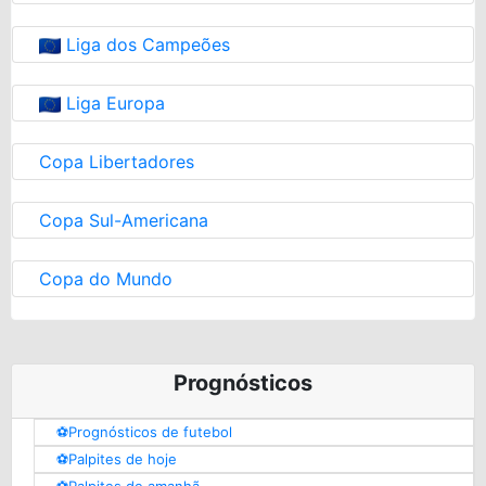
Liga dos Campeões
Liga Europa
Copa Libertadores
Copa Sul-Americana
Copa do Mundo
Prognósticos
⚽️Prognósticos de futebol
⚽️Palpites de hoje