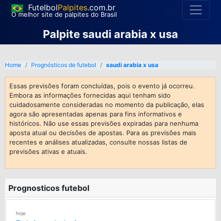
Futelbol
Palpites
.com.br
O melhor site de palpites do Brasil
Palpite saudi arabia x usa
Home
Prognósticos de futebol
saudi arabia x usa
Essas previsões foram concluídas, pois o evento já ocorreu.
Embora as informações fornecidas aqui tenham sido
cuidadosamente consideradas no momento da publicação, elas
agora são apresentadas apenas para fins informativos e
históricos. Não use essas previsões expiradas para nenhuma
aposta atual ou decisões de apostas. Para as previsões mais
recentes e análises atualizadas, consulte nossas listas de
previsões ativas e atuais.
Prognosticos futebol
hoje