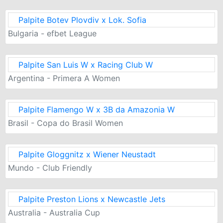
Palpite Botev Plovdiv x Lok. Sofia
Bulgaria - efbet League
Palpite San Luis W x Racing Club W
Argentina - Primera A Women
Palpite Flamengo W x 3B da Amazonia W
Brasil - Copa do Brasil Women
Palpite Gloggnitz x Wiener Neustadt
Mundo - Club Friendly
Palpite Preston Lions x Newcastle Jets
Australia - Australia Cup