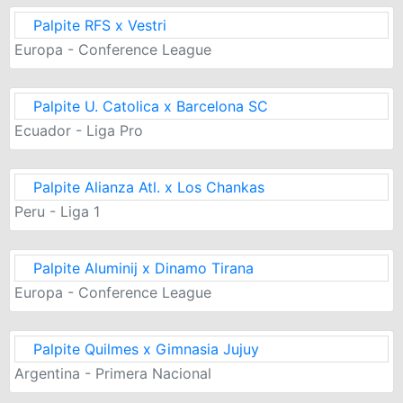
Palpite RFS x Vestri
Europa - Conference League
Palpite U. Catolica x Barcelona SC
Ecuador - Liga Pro
Palpite Alianza Atl. x Los Chankas
Peru - Liga 1
Palpite Aluminij x Dinamo Tirana
Europa - Conference League
Palpite Quilmes x Gimnasia Jujuy
Argentina - Primera Nacional