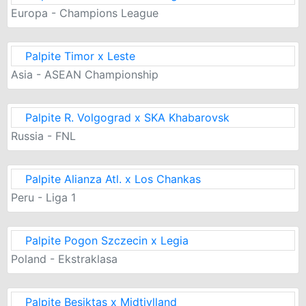
Europa - Champions League
Palpite Timor x Leste
Asia - ASEAN Championship
Palpite R. Volgograd x SKA Khabarovsk
Russia - FNL
Palpite Alianza Atl. x Los Chankas
Peru - Liga 1
Palpite Pogon Szczecin x Legia
Poland - Ekstraklasa
Palpite Besiktas x Midtjylland