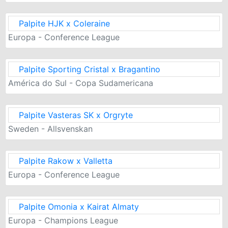
Palpite HJK x Coleraine
Europa - Conference League
Palpite Sporting Cristal x Bragantino
América do Sul - Copa Sudamericana
Palpite Vasteras SK x Orgryte
Sweden - Allsvenskan
Palpite Rakow x Valletta
Europa - Conference League
Palpite Omonia x Kairat Almaty
Europa - Champions League