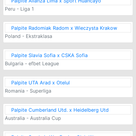
Palpite Alianza Lima x Sport Huancayo
Peru - Liga 1
Palpite Radomiak Radom x Wieczysta Krakow
Poland - Ekstraklasa
Palpite Slavia Sofia x CSKA Sofia
Bulgaria - efbet League
Palpite UTA Arad x Otelul
Romania - Superliga
Palpite Cumberland Utd. x Heidelberg Utd
Australia - Australia Cup