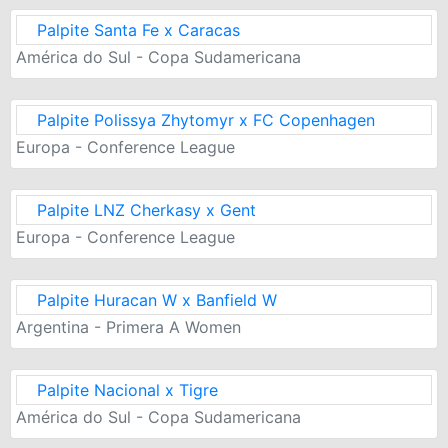
Palpite Santa Fe x Caracas
América do Sul - Copa Sudamericana
Palpite Polissya Zhytomyr x FC Copenhagen
Europa - Conference League
Palpite LNZ Cherkasy x Gent
Europa - Conference League
Palpite Huracan W x Banfield W
Argentina - Primera A Women
Palpite Nacional x Tigre
América do Sul - Copa Sudamericana