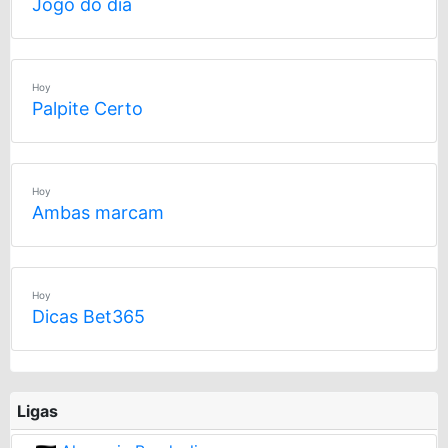
Jogo do dia
Hoy
Palpite Certo
Hoy
Ambas marcam
Hoy
Dicas Bet365
Ligas