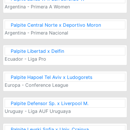
Argentina - Primera A Women
Palpite Central Norte x Deportivo Moron
Argentina - Primera Nacional
Palpite Libertad x Delfin
Ecuador - Liga Pro
Palpite Hapoel Tel Aviv x Ludogorets
Europa - Conference League
Palpite Defensor Sp. x Liverpool M.
Uruguay - Liga AUF Uruguaya
Palpite Levski Sofia x Univ. Craiova