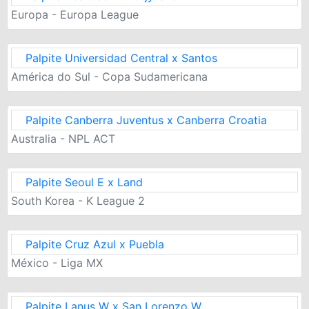
Europa - Europa League
Palpite Universidad Central x Santos
América do Sul - Copa Sudamericana
Palpite Canberra Juventus x Canberra Croatia
Australia - NPL ACT
Palpite Seoul E x Land
South Korea - K League 2
Palpite Cruz Azul x Puebla
México - Liga MX
Palpite Lanus W x San Lorenzo W