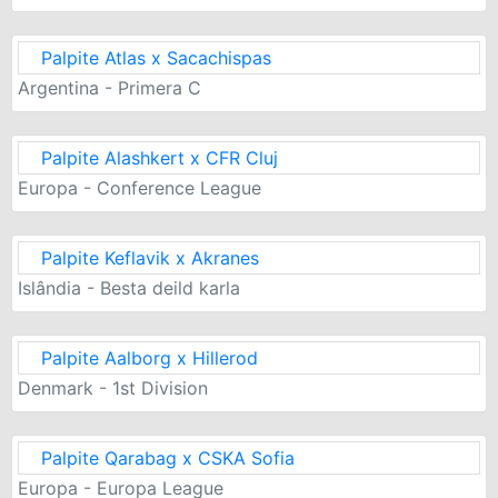
Palpite Atlas x Sacachispas
Argentina - Primera C
Palpite Alashkert x CFR Cluj
Europa - Conference League
Palpite Keflavik x Akranes
Islândia - Besta deild karla
Palpite Aalborg x Hillerod
Denmark - 1st Division
Palpite Qarabag x CSKA Sofia
Europa - Europa League