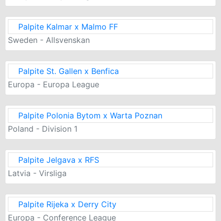
Palpite Kalmar x Malmo FF
Sweden - Allsvenskan
Palpite St. Gallen x Benfica
Europa - Europa League
Palpite Polonia Bytom x Warta Poznan
Poland - Division 1
Palpite Jelgava x RFS
Latvia - Virsliga
Palpite Rijeka x Derry City
Europa - Conference League