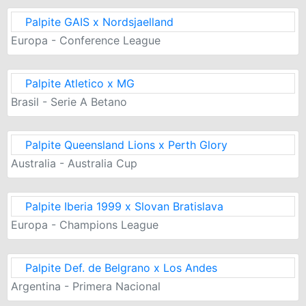
Palpite GAIS x Nordsjaelland
Europa - Conference League
Palpite Atletico x MG
Brasil - Serie A Betano
Palpite Queensland Lions x Perth Glory
Australia - Australia Cup
Palpite Iberia 1999 x Slovan Bratislava
Europa - Champions League
Palpite Def. de Belgrano x Los Andes
Argentina - Primera Nacional