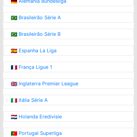
Alemania Bundesliga
Brasileirão Série A
Brasileirão Série B
Espanha La Liga
França Ligue 1
Inglaterra Premier League
Itália Série A
Holanda Eredivisie
Portugal Superliga