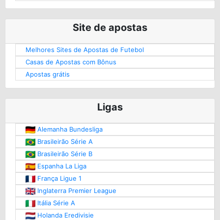
Site de apostas
Melhores Sites de Apostas de Futebol
Casas de Apostas com Bônus
Apostas grátis
Ligas
Alemanha Bundesliga
Brasileirão Série A
Brasileirão Série B
Espanha La Liga
França Ligue 1
Inglaterra Premier League
Itália Série A
Holanda Eredivisie