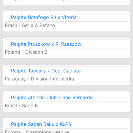
Palpite Botafogo RJ x Vitoria
Brasil - Serie A Betano
Palpite Pruszkow x R. Rzeszow
Poland - Division 2
Palpite Tacuary x Dep. Capiata
Paraguay - Division Intermedia
Palpite Athletic Club x Sao Bernardo
Brasil - Serie B
Palpite Sabah Baku x KuPS
Europa - Champions League