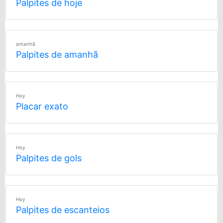
Palpites de hoje
amanhã
Palpites de amanhã
Hoy
Placar exato
Hoy
Palpites de gols
Hoy
Palpites de escanteios