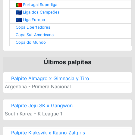
Portugal Superliga
Liga dos Campeões
Liga Europa
Copa Libertadores
Copa Sul-Americana
Copa do Mundo
Últimos palpites
Palpite Almagro x Gimnasia y Tiro
Argentina - Primera Nacional
Palpite Jeju SK x Gangwon
South Korea - K League 1
Palpite Klaksvik x Kauno Zalgiris