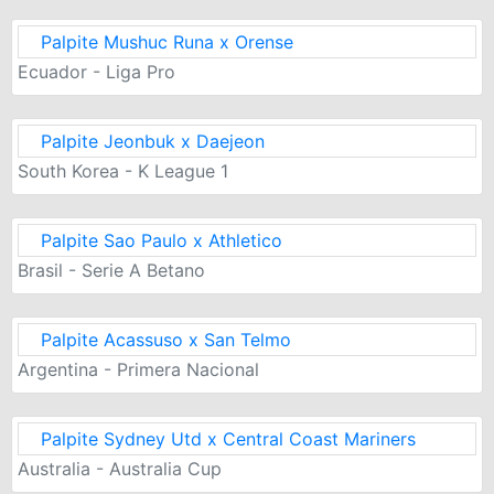
Palpite Mushuc Runa x Orense
Ecuador - Liga Pro
Palpite Jeonbuk x Daejeon
South Korea - K League 1
Palpite Sao Paulo x Athletico
Brasil - Serie A Betano
Palpite Acassuso x San Telmo
Argentina - Primera Nacional
Palpite Sydney Utd x Central Coast Mariners
Australia - Australia Cup