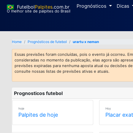
Prognósticos
Dicas
Futelbol
Palpites
.com.br
O melhor site de palpites do Brasil
Home
Prognósticos de futebol
urartu x neman
Essas previsões foram concluídas, pois o evento já ocorreu. 
consideradas no momento da publicação, elas agora são apresen
previsões expiradas para nenhuma aposta atual ou decisões de a
consulte nossas listas de previsões ativas e atuais.
Prognosticos futebol
hoje
Hoy
Palpites de hoje
Placar exa