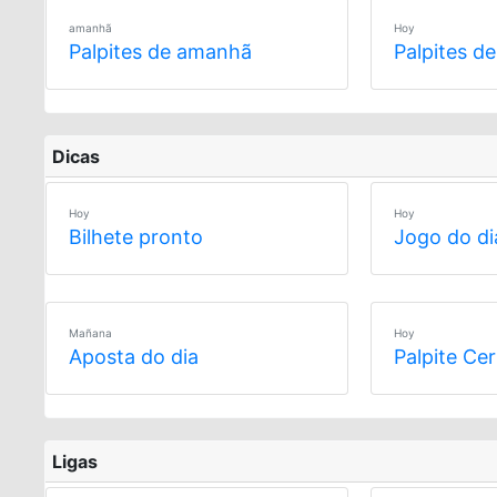
amanhã
Hoy
Palpites de amanhã
Palpites de
Dicas
Hoy
Hoy
Bilhete pronto
Jogo do di
Mañana
Hoy
Aposta do dia
Palpite Ce
Ligas