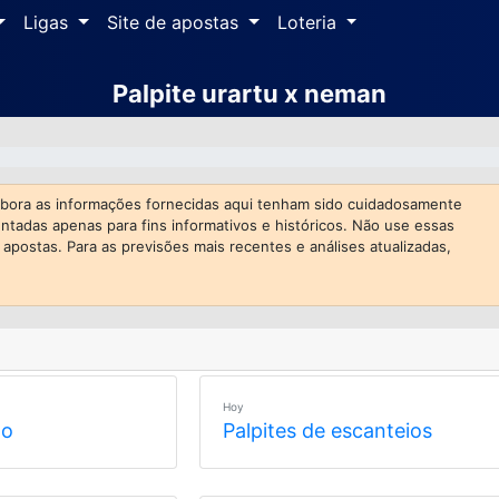
Ligas
Site de apostas
Loteria
Palpite urartu x neman
Embora as informações fornecidas aqui tenham sido cuidadosamente
tadas apenas para fins informativos e históricos. Não use essas
postas. Para as previsões mais recentes e análises atualizadas,
Hoy
to
Palpites de escanteios