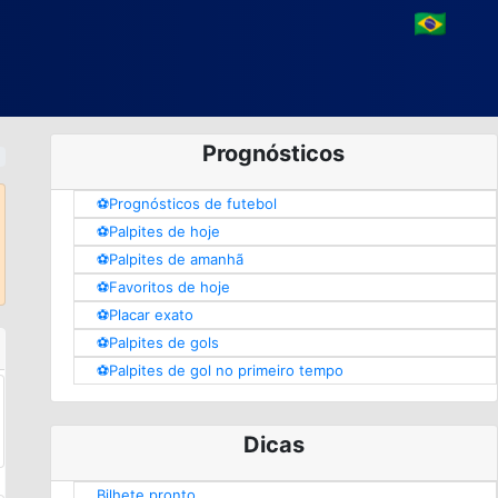
Prognósticos
⚽️Prognósticos de futebol
⚽️Palpites de hoje
⚽️Palpites de amanhã
⚽️Favoritos de hoje
⚽️Placar exato
⚽️Palpites de gols
⚽️Palpites de gol no primeiro tempo
Dicas
Bilhete pronto