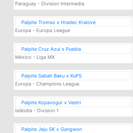
Paraguay - Division Intermedia
Palpite Tromso x Hradec Kralove
Europa - Europa League
Palpite Cruz Azul x Puebla
México - Liga MX
Palpite Sabah Baku x KuPS
Europa - Champions League
Palpite Kopavogur x Vestri
Islândia - Division 1
Palpite Jeju SK x Gangwon