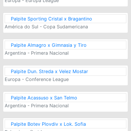
Europa - Europa League
Palpite Sporting Cristal x Bragantino
América do Sul - Copa Sudamericana
Palpite Almagro x Gimnasia y Tiro
Argentina - Primera Nacional
Palpite Dun. Streda x Velez Mostar
Europa - Conference League
Palpite Acassuso x San Telmo
Argentina - Primera Nacional
Palpite Botev Plovdiv x Lok. Sofia