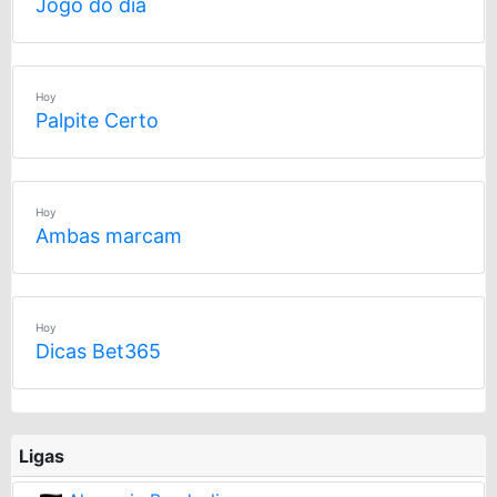
Jogo do dia
Hoy
Palpite Certo
Hoy
Ambas marcam
Hoy
Dicas Bet365
Ligas