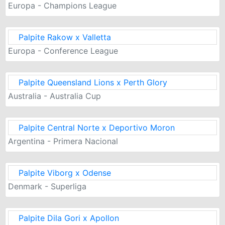
Europa - Champions League
Palpite Rakow x Valletta
Europa - Conference League
Palpite Queensland Lions x Perth Glory
Australia - Australia Cup
Palpite Central Norte x Deportivo Moron
Argentina - Primera Nacional
Palpite Viborg x Odense
Denmark - Superliga
Palpite Dila Gori x Apollon