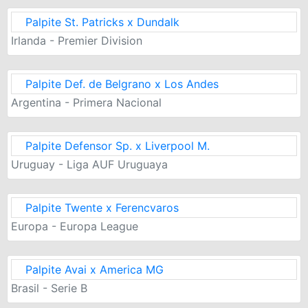
Palpite St. Patricks x Dundalk
Irlanda - Premier Division
Palpite Def. de Belgrano x Los Andes
Argentina - Primera Nacional
Palpite Defensor Sp. x Liverpool M.
Uruguay - Liga AUF Uruguaya
Palpite Twente x Ferencvaros
Europa - Europa League
Palpite Avai x America MG
Brasil - Serie B