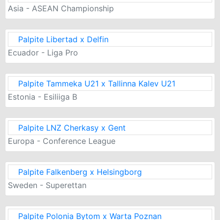
Asia - ASEAN Championship
Palpite Libertad x Delfin
Ecuador - Liga Pro
Palpite Tammeka U21 x Tallinna Kalev U21
Estonia - Esiliiga B
Palpite LNZ Cherkasy x Gent
Europa - Conference League
Palpite Falkenberg x Helsingborg
Sweden - Superettan
Palpite Polonia Bytom x Warta Poznan