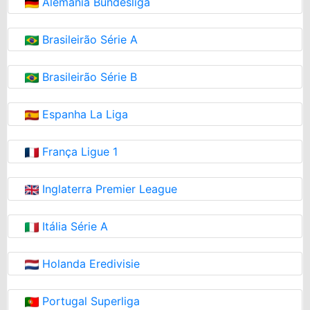
Alemania Bundesliga
Brasileirão Série A
Brasileirão Série B
Espanha La Liga
França Ligue 1
Inglaterra Premier League
Itália Série A
Holanda Eredivisie
Portugal Superliga