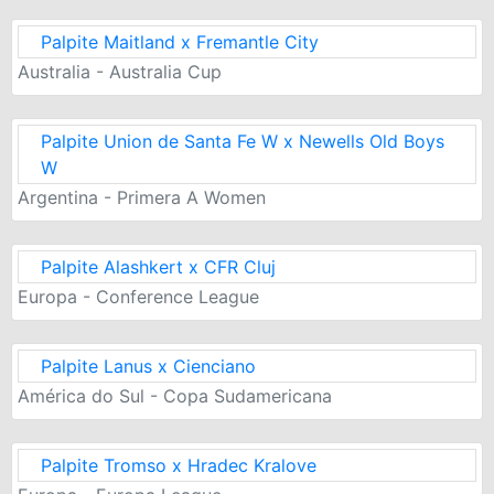
Palpite Maitland x Fremantle City
Australia - Australia Cup
Palpite Union de Santa Fe W x Newells Old Boys
W
Argentina - Primera A Women
Palpite Alashkert x CFR Cluj
Europa - Conference League
Palpite Lanus x Cienciano
América do Sul - Copa Sudamericana
Palpite Tromso x Hradec Kralove