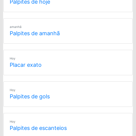
Palpites de hoje
amanhã
Palpites de amanhã
Hoy
Placar exato
Hoy
Palpites de gols
Hoy
Palpites de escanteios