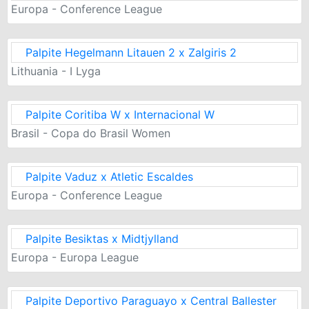
Europa - Conference League
Palpite Hegelmann Litauen 2 x Zalgiris 2
Lithuania - I Lyga
Palpite Coritiba W x Internacional W
Brasil - Copa do Brasil Women
Palpite Vaduz x Atletic Escaldes
Europa - Conference League
Palpite Besiktas x Midtjylland
Europa - Europa League
Palpite Deportivo Paraguayo x Central Ballester