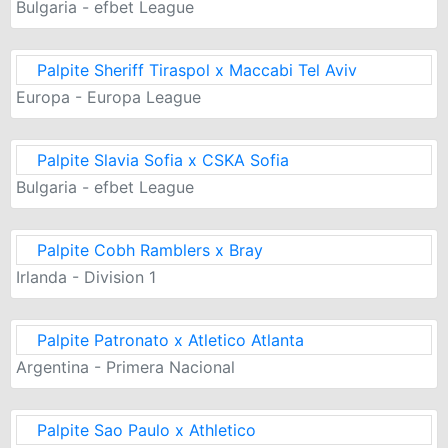
Bulgaria - efbet League
Palpite Sheriff Tiraspol x Maccabi Tel Aviv
Europa - Europa League
Palpite Slavia Sofia x CSKA Sofia
Bulgaria - efbet League
Palpite Cobh Ramblers x Bray
Irlanda - Division 1
Palpite Patronato x Atletico Atlanta
Argentina - Primera Nacional
Palpite Sao Paulo x Athletico