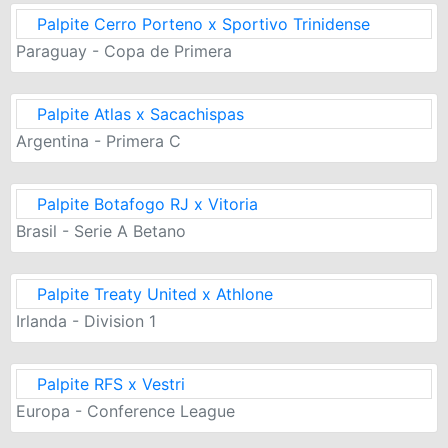
Palpite Cerro Porteno x Sportivo Trinidense
Paraguay - Copa de Primera
Palpite Atlas x Sacachispas
Argentina - Primera C
Palpite Botafogo RJ x Vitoria
Brasil - Serie A Betano
Palpite Treaty United x Athlone
Irlanda - Division 1
Palpite RFS x Vestri
Europa - Conference League