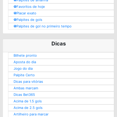
⚽️Palpites de amanhã
⚽️Favoritos de hoje
⚽️Placar exato
⚽️Palpites de gols
⚽️Palpites de gol no primeiro tempo
Dicas
Bilhete pronto
Aposta do dia
Jogo do dia
Palpite Certo
Dicas para vitórias
Ambas marcam
Dicas Bet365
Acima de 1.5 gols
Acima de 2.5 gols
Artilheiro para marcar