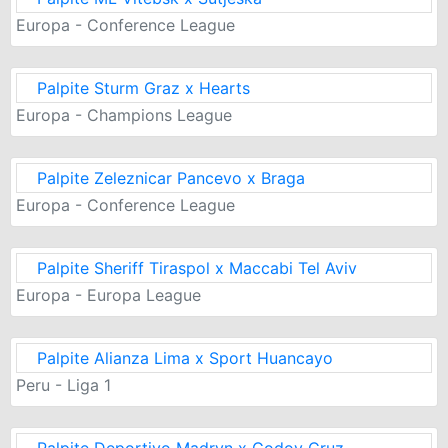
Europa - Conference League
Palpite Sturm Graz x Hearts
Europa - Champions League
Palpite Zeleznicar Pancevo x Braga
Europa - Conference League
Palpite Sheriff Tiraspol x Maccabi Tel Aviv
Europa - Europa League
Palpite Alianza Lima x Sport Huancayo
Peru - Liga 1