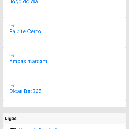
Jogo do dia
Hoy
Palpite Certo
Hoy
Ambas marcam
Hoy
Dicas Bet365
Ligas