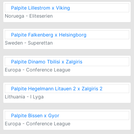
Palpite Lillestrom x Viking
Noruega - Eliteserien
Palpite Falkenberg x Helsingborg
Sweden - Superettan
Palpite Dinamo Tbilisi x Zalgiris
Europa - Conference League
Palpite Hegelmann Litauen 2 x Zalgiris 2
Lithuania - I Lyga
Palpite Bissen x Gyor
Europa - Conference League