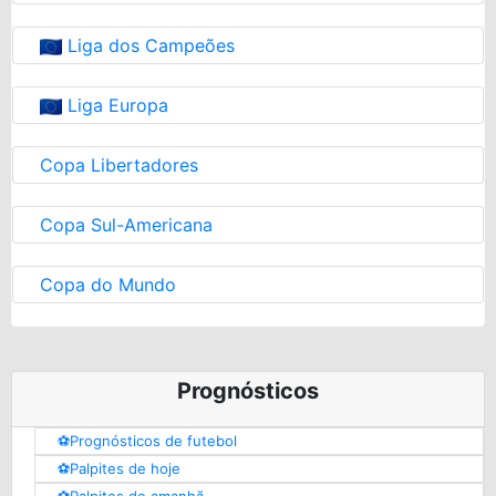
Liga dos Campeões
Liga Europa
Copa Libertadores
Copa Sul-Americana
Copa do Mundo
Prognósticos
⚽️Prognósticos de futebol
⚽️Palpites de hoje