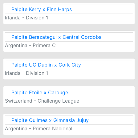
Palpite Kerry x Finn Harps
Irlanda - Division 1
Palpite Berazategui x Central Cordoba
Argentina - Primera C
Palpite UC Dublin x Cork City
Irlanda - Division 1
Palpite Etoile x Carouge
Switzerland - Challenge League
Palpite Quilmes x Gimnasia Jujuy
Argentina - Primera Nacional