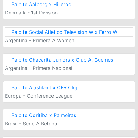
Palpite Aalborg x Hillerod
Denmark - 1st Division
Palpite Social Atletico Television W x Ferro W
Argentina - Primera A Women
Palpite Chacarita Juniors x Club A. Guemes
Argentina - Primera Nacional
Palpite Alashkert x CFR Cluj
Europa - Conference League
Palpite Coritiba x Palmeiras
Brasil - Serie A Betano