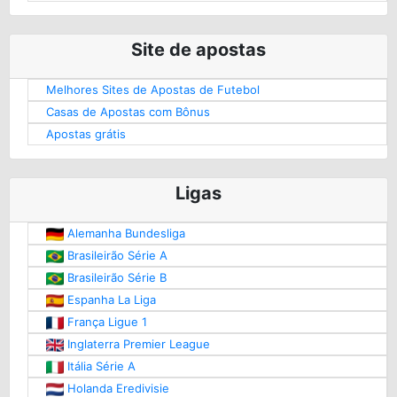
Site de apostas
Melhores Sites de Apostas de Futebol
Casas de Apostas com Bônus
Apostas grátis
Ligas
Alemanha Bundesliga
Brasileirão Série A
Brasileirão Série B
Espanha La Liga
França Ligue 1
Inglaterra Premier League
Itália Série A
Holanda Eredivisie