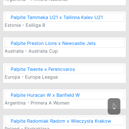
Palpite Tammeka U21 x Tallinna Kalev U21
Estonia - Esiliiga B
Palpite Preston Lions x Newcastle Jets
Australia - Australia Cup
Palpite Twente x Ferencvaros
Europa - Europa League
Palpite Huracan W x Banfield W
Argentina - Primera A Women
👆
Palpite Radomiak Radom x Wieczysta Krakow
Poland - Ekstraklasa