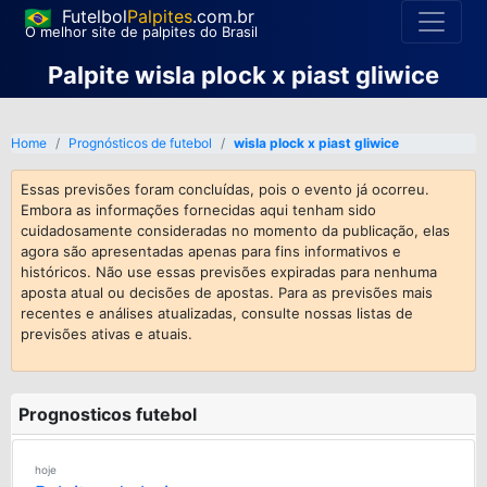
Futelbol
Palpites
.com.br
O melhor site de palpites do Brasil
Palpite wisla plock x piast gliwice
Home
Prognósticos de futebol
wisla plock x piast gliwice
Essas previsões foram concluídas, pois o evento já ocorreu.
Embora as informações fornecidas aqui tenham sido
cuidadosamente consideradas no momento da publicação, elas
agora são apresentadas apenas para fins informativos e
históricos. Não use essas previsões expiradas para nenhuma
aposta atual ou decisões de apostas. Para as previsões mais
recentes e análises atualizadas, consulte nossas listas de
previsões ativas e atuais.
Prognosticos futebol
hoje