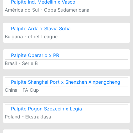
Palpite Ind. Medellin x Vasco
América do Sul - Copa Sudamericana
Palpite Arda x Slavia Sofia
Bulgaria - efbet League
Palpite Operario x PR
Brasil - Serie B
Palpite Shanghai Port x Shenzhen Xinpengcheng
China - FA Cup
Palpite Pogon Szczecin x Legia
Poland - Ekstraklasa