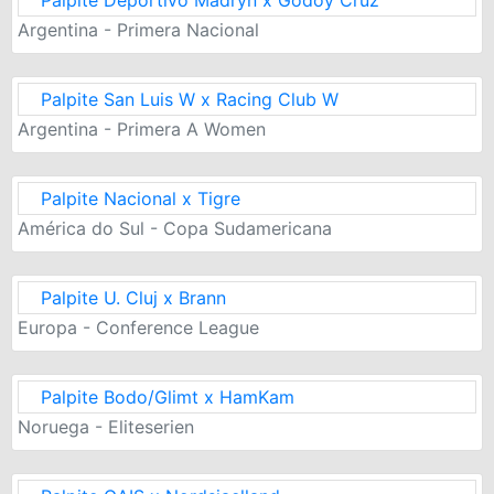
Palpite Deportivo Madryn x Godoy Cruz
Argentina - Primera Nacional
Palpite San Luis W x Racing Club W
Argentina - Primera A Women
Palpite Nacional x Tigre
América do Sul - Copa Sudamericana
Palpite U. Cluj x Brann
Europa - Conference League
Palpite Bodo/Glimt x HamKam
Noruega - Eliteserien