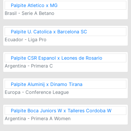
Palpite Atletico x MG
Brasil - Serie A Betano
Palpite U. Catolica x Barcelona SC
Ecuador - Liga Pro
Palpite CSR Espanol x Leones de Rosario
Argentina - Primera C
Palpite Aluminij x Dinamo Tirana
Europa - Conference League
Palpite Boca Juniors W x Talleres Cordoba W
Argentina - Primera A Women